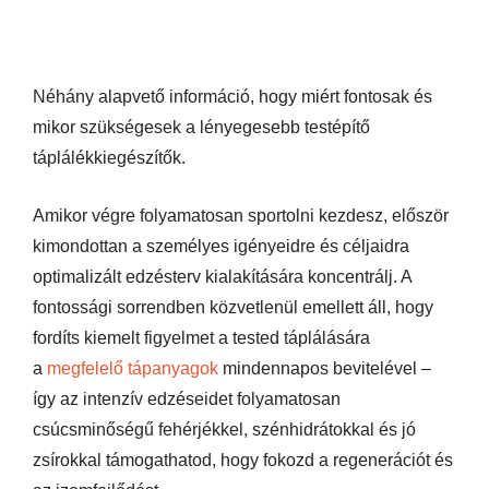
Néhány alapvető információ, hogy miért fontosak és
mikor szükségesek a lényegesebb testépítő
táplálékkiegészítők.
Amikor végre folyamatosan sportolni kezdesz, először
kimondottan a személyes igényeidre és céljaidra
optimalizált edzésterv kialakítására koncentrálj. A
fontossági sorrendben közvetlenül emellett áll, hogy
fordíts kiemelt figyelmet a tested táplálására
a
megfelelő tápanyagok
mindennapos bevitelével –
így az intenzív edzéseidet folyamatosan
csúcsminőségű fehérjékkel, szénhidrátokkal és jó
zsírokkal támogathatod, hogy fokozd a regenerációt és