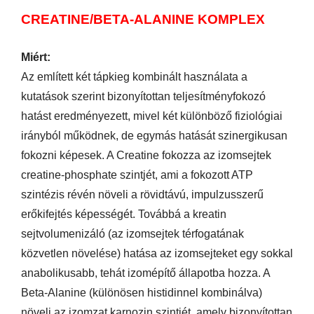
CREATINE/BETA-ALANINE KOMPLEX
Miért:
Az említett két tápkieg kombinált használata a
kutatások szerint bizonyítottan teljesítményfokozó
hatást eredményezett, mivel két különböző fiziológiai
irányból működnek, de egymás hatását szinergikusan
fokozni képesek. A Creatine fokozza az izomsejtek
creatine-phosphate szintjét, ami a fokozott ATP
szintézis révén növeli a rövidtávú, impulzusszerű
erőkifejtés képességét. Továbbá a kreatin
sejtvolumenizáló (az izomsejtek térfogatának
közvetlen növelése) hatása az izomsejteket egy sokkal
anabolikusabb, tehát izomépítő állapotba hozza. A
Beta-Alanine (különösen histidinnel kombinálva)
növeli az izomzat karnozin szintjét, amely bizonyítottan