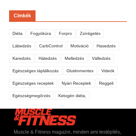
Címkék
Diéta
Fogyókúra
Forpro
Zsírégetés
Lábedzés
CarbControl
Motiváció
Hasedzés
Karedzés
Hátedzés
Melledzés
Válledzés
Egészséges táplálkozás
Gluténmentes
Videók
Egészséges receptek
Nyári Receptek
Reggeli
Egészségmegőrzés
Ketogén diéta,
Muscle & Fitness magazin, minden ami testépítés,