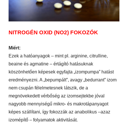
NITROGÉN OXID (NO2) FOKOZÓK
Miért:
Ezek a hatóanyagok – mint pl. arginine, citrulline,
beaine és agmatine – értágító hatásuknak
köszönhetően képesek egyfajta „izompumpa” hatást
eredményezni. A „bepumpált”, avagy „bedurrant” izom
nem csupán félelmetesnek látszik, de a
megnövekedett vérbőség az izomsejtekbe jóval
nagyobb mennyiségű mikro- és makrotápanyagot
képes szállítani, így fokozzák az anabolikus –azaz
izomépítő – folyamatok aktivitását.