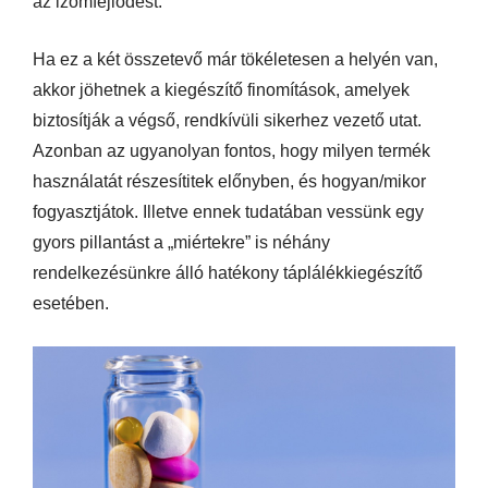
az izomfejlődést.
Ha ez a két összetevő már tökéletesen a helyén van,
akkor jöhetnek a kiegészítő finomítások, amelyek
biztosítják a végső, rendkívüli sikerhez vezető utat.
Azonban az ugyanolyan fontos, hogy milyen termék
használatát részesítitek előnyben, és hogyan/mikor
fogyasztjátok. Illetve ennek tudatában vessünk egy
gyors pillantást a „miértekre” is néhány
rendelkezésünkre álló hatékony táplálékkiegészítő
esetében.