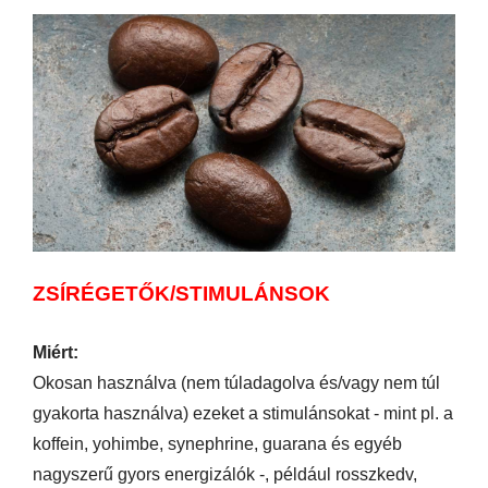
ZSÍRÉGETŐK/STIMULÁNSOK
Miért:
Okosan használva (nem túladagolva és/vagy nem túl
gyakorta használva) ezeket a stimulánsokat - mint pl. a
koffein, yohimbe, synephrine, guarana és egyéb
nagyszerű gyors energizálók -, például rosszkedv,