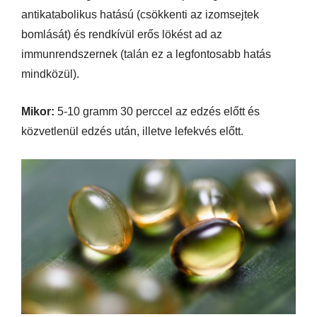
antikatabolikus hatású (csökkenti az izomsejtek
bomlását) és rendkívül erős lökést ad az
immunrendszernek (talán ez a legfontosabb hatás
mindközül).
Mikor:
5-10 gramm 30 perccel az edzés előtt és
közvetlenül edzés után, illetve lefekvés előtt.