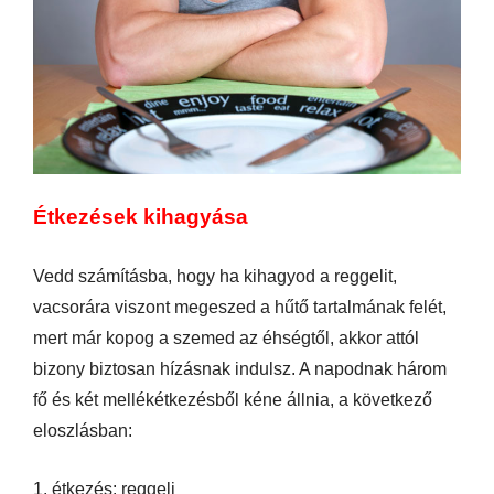
Étkezések kihagyása
Vedd számításba, hogy ha kihagyod a reggelit,
vacsorára viszont megeszed a hűtő tartalmának felét,
mert már kopog a szemed az éhségtől, akkor attól
bizony biztosan hízásnak indulsz. A napodnak három
fő és két mellékétkezésből kéne állnia, a következő
eloszlásban:
1. étkezés: reggeli