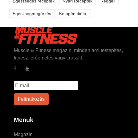
Egészséges receptek
Nyári Receptek
Reggeli
Egészségmegőrzés
Ketogén diéta,
Muscle & Fitness magazin, minden ami testépítés,
fitnesz, erőemelés vagy crossfit.
Menük
Magazin