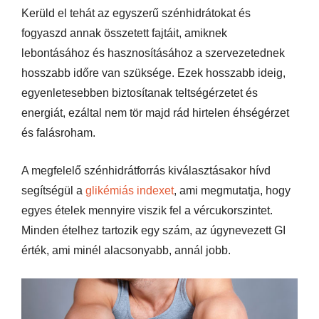
Kerüld el tehát az egyszerű szénhidrátokat és
fogyaszd annak összetett fajtáit, amiknek
lebontásához és hasznosításához a szervezetednek
hosszabb időre van szüksége. Ezek hosszabb ideig,
egyenletesebben biztosítanak teltségérzetet és
energiát, ezáltal nem tör majd rád hirtelen éhségérzet
és falásroham.
A megfelelő szénhidrátforrás kiválasztásakor hívd
segítségül a
glikémiás indexet
, ami megmutatja, hogy
egyes ételek mennyire viszik fel a vércukorszintet.
Minden ételhez tartozik egy szám, az úgynevezett GI
érték, ami minél alacsonyabb, annál jobb.