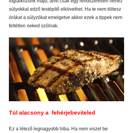
foglalkozunk majd, amit csak egy rendszeresen nehéz
súlyokkal edző testépítő elkövethet. Ha te nem töltesz
órákat a súlyzókat emelgetve akkor ezek a tippek nem
feltétlen neked szólnak.
Túl alacsony a fehérjebeviteled
Ez a létező legnagyobb hiba. Ha nem viszel be