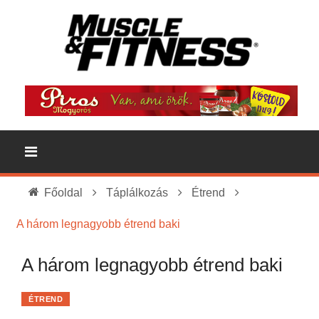
Főoldal
Táplálkozás
Étrend
A három legnagyobb étrend baki
A három legnagyobb étrend baki
ÉTREND