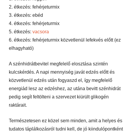
2. étkezés: fehérjeturmix
3. étkezés: ebéd
4. étkezés: fehérjeturmix
5. étkezés:
vacsora
6. étkezés: fehérjeturmix közvetlenül lefekvés előtt (ez
elhagyható)
A szénhidrátbevitel megfelelő elosztása szintén
kulcskérdés. A napi mennyiség javát edzés előtt és
közvetlenül edzés után fogyaszd el, így megfelelő
energiád lesz az edzéshez, az utána bevitt szénhidrát
pedig segít feltölteni a szervezet kiürült glikogén
raktárait.
Természetesen ez közel sem minden, amit a helyes és
tudatos táplálkozásról tudni kell, de jó kiindulópontként