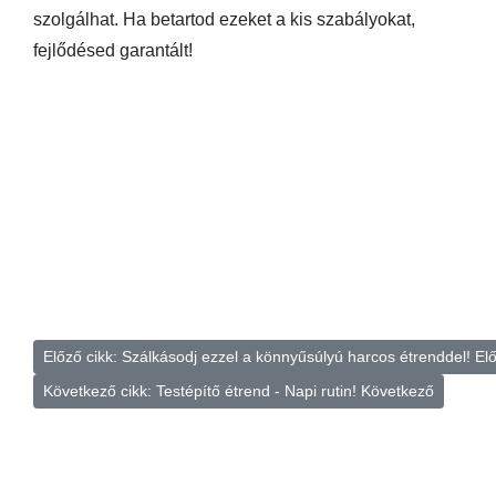
szolgálhat. Ha betartod ezeket a kis szabályokat,
fejlődésed garantált!
Előző cikk: Szálkásodj ezzel a könnyűsúlyú harcos étrenddel!
El
Következő cikk: Testépítő étrend - Napi rutin!
Következő