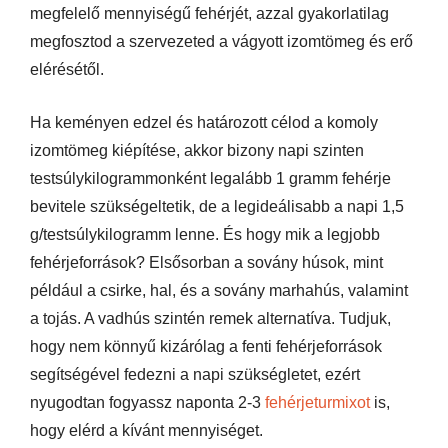
megfelelő mennyiségű fehérjét, azzal gyakorlatilag
megfosztod a szervezeted a vágyott izomtömeg és erő
elérésétől.
Ha keményen edzel és határozott célod a komoly
izomtömeg kiépítése, akkor bizony napi szinten
testsúlykilogrammonként legalább 1 gramm fehérje
bevitele szükségeltetik, de a legideálisabb a napi 1,5
g/testsúlykilogramm lenne. És hogy mik a legjobb
fehérjeforrások? Elsősorban a sovány húsok, mint
például a csirke, hal, és a sovány marhahús, valamint
a tojás. A vadhús szintén remek alternatíva. Tudjuk,
hogy nem könnyű kizárólag a fenti fehérjeforrások
segítségével fedezni a napi szükségletet, ezért
nyugodtan fogyassz naponta 2-3
fehérjeturmixot
is,
hogy elérd a kívánt mennyiséget.