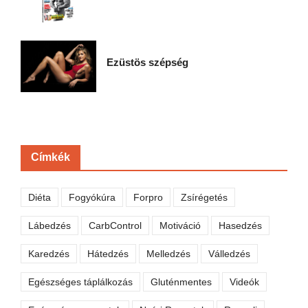
Ezüstös szépség
Címkék
Diéta
Fogyókúra
Forpro
Zsírégetés
Lábedzés
CarbControl
Motiváció
Hasedzés
Karedzés
Hátedzés
Melledzés
Válledzés
Egészséges táplálkozás
Gluténmentes
Videók