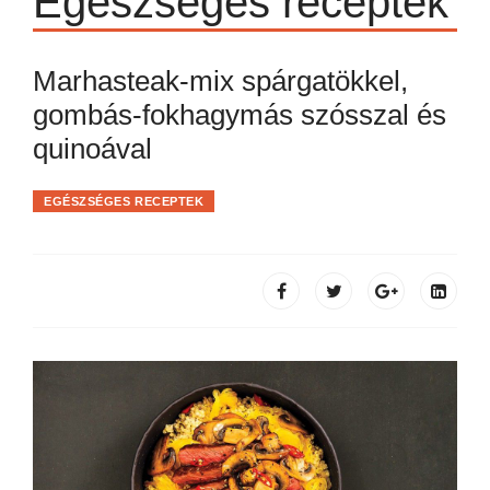
Egészséges receptek
Marhasteak-mix spárgatökkel,
gombás-fokhagymás szósszal és
quinoával
EGÉSZSÉGES RECEPTEK