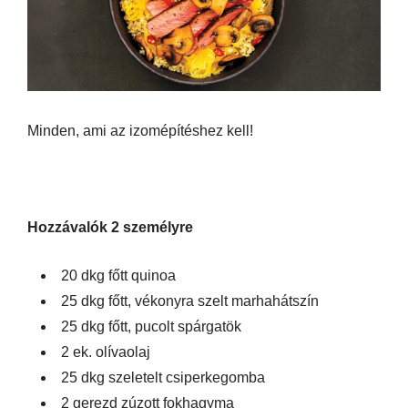
Minden, ami az izomépítéshez kell!
Hozzávalók 2 személyre
20 dkg főtt quinoa
25 dkg főtt, vékonyra szelt marhahátszín
25 dkg főtt, pucolt spárgatök
2 ek. olívaolaj
25 dkg szeletelt csiperkegomba
2 gerezd zúzott fokhagyma