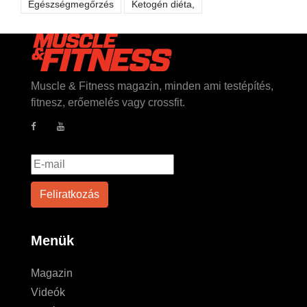
Egészségmegőrzés
Ketogén diéta,
Muscle & Fitness magazin, minden ami testépítés,
fitnesz, erőemelés vagy crossfit.
Menük
Magazin
Videók