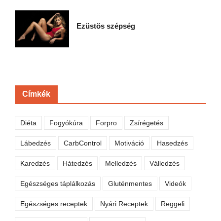
Ezüstös szépség
Címkék
Diéta
Fogyókúra
Forpro
Zsírégetés
Lábedzés
CarbControl
Motiváció
Hasedzés
Karedzés
Hátedzés
Melledzés
Válledzés
Egészséges táplálkozás
Gluténmentes
Videók
Egészséges receptek
Nyári Receptek
Reggeli