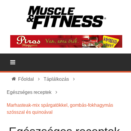
Főoldal
Táplálkozás
Egészséges receptek
Marhasteak-mix spárgatökkel, gombás-fokhagymás
szósszal és quinoával