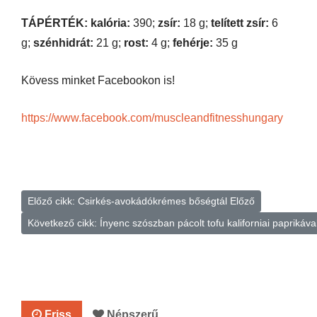
TÁPÉRTÉK: kalória:
390;
zsír:
18 g;
telített zsír:
6
g;
szénhidrát:
21 g;
rost:
4 g;
fehérje:
35 g
Kövess minket Facebookon is!
https://www.facebook.com/muscleandfitnesshungary
Előző cikk: Csirkés-avokádókrémes bőségtál
Előző
Következő cikk: Ínyenc szószban pácolt tofu kaliforniai paprikáva
Friss
Népszerű