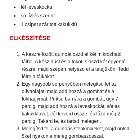
fél leveskocka
só, ízlés szerint
1 csipet szárított kakukkfű
ELKÉSZÍTÉSE
A készre főzött quinoát oszd el két mikrózható
tálba. A kész húst és a tököt is oszd két egyenlő
részre, majd szépen helyezd el a tetejükön. Tedd
félre a tálkákat.
Egy nagyobb serpenyőben melegítsd fel az
olívaolajat, majd add hozzá a gombát és a
fokhagymát. Pirítsd barnára a gombát, úgy 7
percig, majd add hozzá a leveskockát, sót és
kakukkfüvet. Jól keverd össze, és főzd még 2
percig. Takard le, és tartsd melegen.
Melegítsd fel a quinoás steakmixeket, majd öntsd
őket nyakon a meleg gombaszósszal.