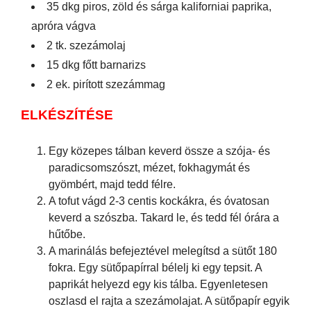
35 dkg piros, zöld és sárga kaliforniai paprika,
apróra vágva
2 tk. szezámolaj
15 dkg főtt barnarizs
2 ek. pirított szezámmag
ELKÉSZÍTÉSE
Egy közepes tálban keverd össze a szója- és
paradicsomszószt, mézet, fokhagymát és
gyömbért, majd tedd félre.
A tofut vágd 2-3 centis kockákra, és óvatosan
keverd a szószba. Takard le, és tedd fél órára a
hűtőbe.
A marinálás befejeztével melegítsd a sütőt 180
fokra. Egy sütőpapírral bélelj ki egy tepsit. A
paprikát helyezd egy kis tálba. Egyenletesen
oszlasd el rajta a szezámolajat. A sütőpapír egyik