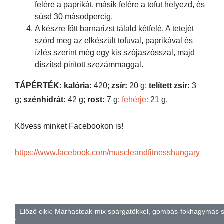
felére a paprikát, másik felére a tofut helyezd, és
süsd 30 másodpercig.
A készre főtt barnarizst tálald kétfelé. A tetejét
szórd meg az elkészült tofuval, paprikával és
ízlés szerint még egy kis szójaszósszal, majd
díszítsd pirított szezámmaggal.
TÁPÉRTÉK: kalória:
420;
zsír:
20 g;
telített zsír:
3
g;
szénhidrát:
42 g;
rost:
7 g;
fehérje:
21 g.
Kövess minket Facebookon is!
https://www.facebook.com/muscleandfitnesshungary
Előző cikk: Marhasteak-mix spárgatökkel, gombás-fokhagymás s