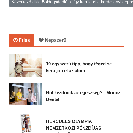
Következő cikk: Boldogságdiéta: így kerüld el a karácsonyi depr
Friss
Népszerű
10 egyszerű tipp, hogy téged se
kerüljön el az álom
Hol kezdődik az egészség? - Móricz
Dental
HERCULES OLYMPIA
NEMZETKÖZI PÉNZDÍJAS