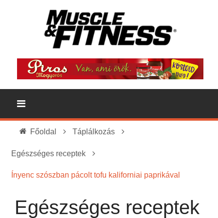
Főoldal
Táplálkozás
Egészséges receptek
Ínyenc szószban pácolt tofu kaliforniai paprikával
Egészséges receptek