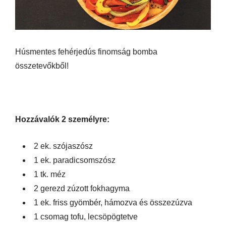
Húsmentes fehérjedús finomság bomba
összetevőkből!
Hozzávalók 2 személyre:
2 ek. szójaszósz
1 ek. paradicsomszósz
1 tk. méz
2 gerezd zúzott fokhagyma
1 ek. friss gyömbér, hámozva és összezúzva
1 csomag tofu, lecsöpögtetve