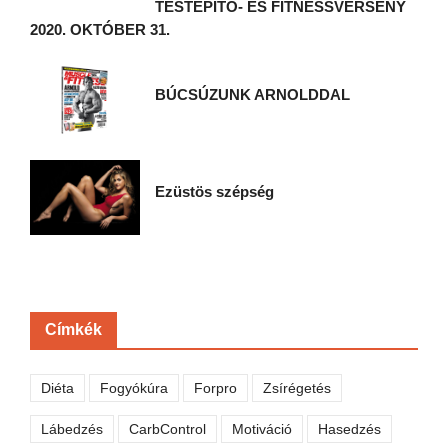
TESTÉPÍTŐ- ÉS FITNESSVERSENY
2020. OKTÓBER 31.
BÚCSÚZUNK ARNOLDDAL
Ezüstös szépség
Címkék
Diéta
Fogyókúra
Forpro
Zsírégetés
Lábedzés
CarbControl
Motiváció
Hasedzés