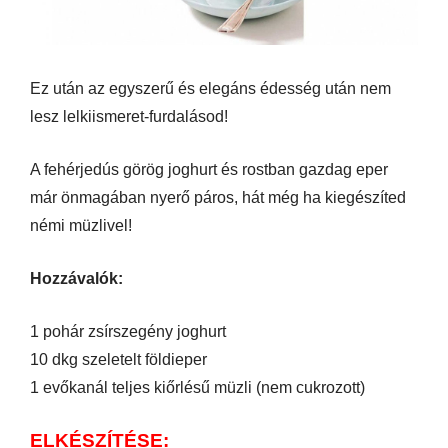
Ez után az egyszerű és elegáns édesség után nem
lesz lelkiismeret-furdalásod!
A fehérjedús görög joghurt és rostban gazdag eper
már önmagában nyerő páros, hát még ha kiegészíted
némi müzlivel!
Hozzávalók:
1 pohár zsírszegény joghurt
10 dkg szeletelt földieper
1 evőkanál teljes kiőrlésű müzli (nem cukrozott)
ELKÉSZÍTÉSE: