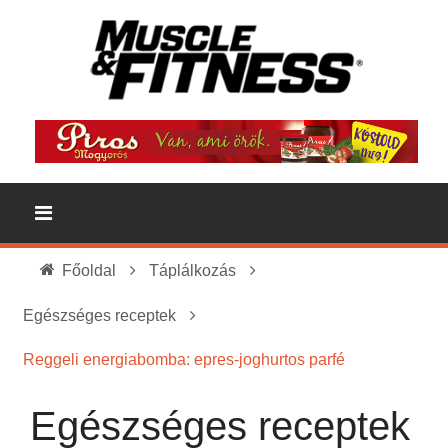
Főoldal
Táplálkozás
Egészséges receptek
Reggeli energiabomba: epres-joghurtos parfé
Egészséges receptek