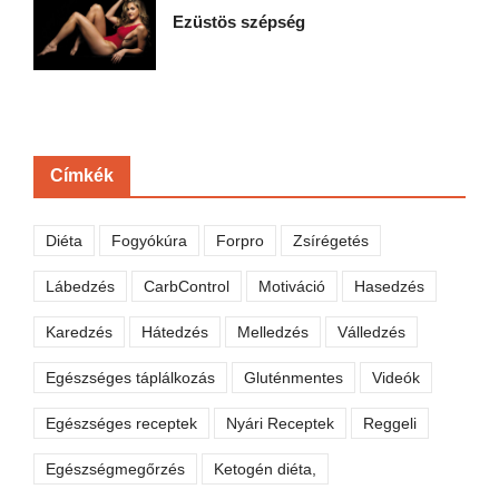
Ezüstös szépség
Címkék
Diéta
Fogyókúra
Forpro
Zsírégetés
Lábedzés
CarbControl
Motiváció
Hasedzés
Karedzés
Hátedzés
Melledzés
Válledzés
Egészséges táplálkozás
Gluténmentes
Videók
Egészséges receptek
Nyári Receptek
Reggeli
Egészségmegőrzés
Ketogén diéta,