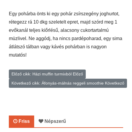
Egy pohárba önts ki egy pohár zsírszegény joghurtot,
rétegezz rá 10 dkg szeletelt epret, majd szórd meg 1
evőkanál teljes kiőrlésű, alacsony cukortartalmú
müzlivel. Ne aggódj, ha nincs pardépoharad, egy sima
átlátszó tálban vagy kávés pohárban is nagyon
mutatós!
Előző cikk: Házi muffin turmixból
Előző
Következő cikk: Áfonyás-málnás reggeli smoothie
Következő
Friss
Népszerű