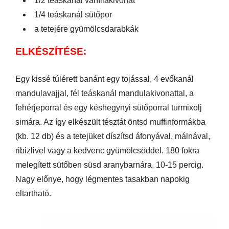
1/2 teáskanál vaníliakivonat
1/4 teáskanál sütőpor
a tetejére gyümölcsdarabkák
ELKÉSZÍTÉSE:
Egy kissé túlérett banánt egy tojással, 4 evőkanál
mandulavajjal, fél teáskanál mandulakivonattal, a
fehérjeporral és egy késhegynyi sütőporral turmixolj
simára. Az így elkészült tésztát öntsd muffinformákba
(kb. 12 db) és a tetejüket díszítsd áfonyával, málnával,
ribizlivel vagy a kedvenc gyümölcsöddel. 180 fokra
melegített sütőben süsd aranybarnára, 10-15 percig.
Nagy előnye, hogy légmentes tasakban napokig
eltartható.