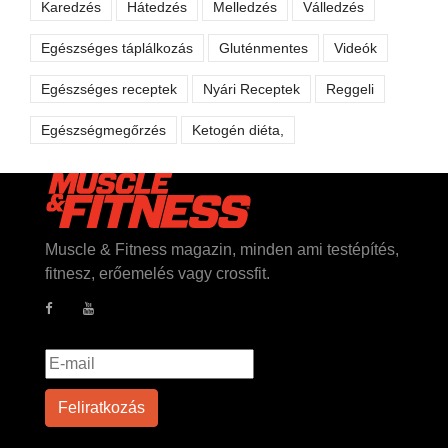
Karedzés
Hátedzés
Melledzés
Válledzés
Egészséges táplálkozás
Gluténmentes
Videók
Egészséges receptek
Nyári Receptek
Reggeli
Egészségmegőrzés
Ketogén diéta,
Muscle & Fitness magazin, minden ami testépítés,
fitnesz, erőemelés vagy crossfit.