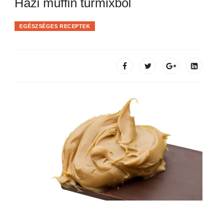
Házi muffin turmixból
EGÉSZSÉGES RECEPTEK