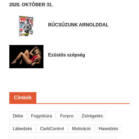
2020. OKTÓBER 31.
BÚCSÚZUNK ARNOLDDAL
Ezüstös szépség
Címkék
Diéta
Fogyókúra
Forpro
Zsírégetés
Lábedzés
CarbControl
Motiváció
Hasedzés