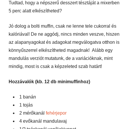
Tudtad, hogy a népszerű desszert tésztáját a mixerben
5 perc alatt elkészítheted?
Jó dolog a bolti muffin, csak ne lenne tele cukorral és
kalóriával! De ne aggódj, nincs minden veszve, hiszen
az alapanyagokat és adagokat megválogatva otthon is
könnyűszerrel elkészítheted magadnak! Alább egy
mandulás verziót mutatunk, de a variációknak, mint
mindig, most is csak a képzeleted szab határt!
Hozzávalók (kb. 12 db minimuffinhoz)
1 banán
1 tojás
2 mérőkanál
fehérjepor
4 evőkanál mandulavaj