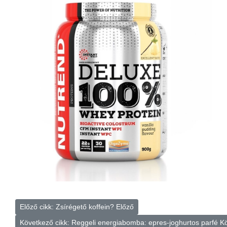
Előző cikk: Zsírégető koffein?
Előző
Következő cikk: Reggeli energiabomba: epres-joghurtos parfé
K