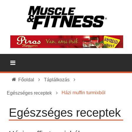
Főoldal
Táplálkozás
Házi muffin turmixból
Egészséges receptek
Egészséges receptek