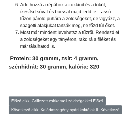
Add hozzá a répához a cukkinit és a tököt,
ízesítsd sóval és borssal majd fedd le. Lassú
tűzön párold puhára a zöldségeket, de vigyázz, a
spagetti alakjukat tartsák meg, ne főzd túl őket.
Most már mindent levehetsz a tűzről. Rendezd el
a zöldségeket egy tányéron, rakd rá a filéket és
már tálalhatod is.
Protein: 30 gramm, zsír: 4 gramm,
szénhidrát: 30 gramm, kalória: 320
Előző cikk: Grillezett csirkemell zöldségekkel
Előző
Következő cikk: Kalóriaszegény nyári koktélok II.
Következő