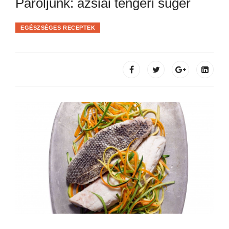
Pároljunk: ázsiai tengeri sügér
EGÉSZSÉGES RECEPTEK