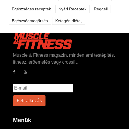
Egészséges receptek
Nyári Receptek
Reggeli
Egészségmegőrzés
Ketogén diéta,
Muscle & Fitness magazin, minden ami testépítés,
fitnesz, erőemelés vagy crossfit.
Menük