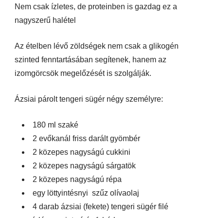
Nem csak ízletes, de proteinben is gazdag ez a
nagyszerű halétel
Az ételben lévő zöldségek nem csak a glikogén
szinted fenntartásában segítenek, hanem az
izomgörcsök megelőzését is szolgálják.
Ázsiai párolt tengeri sügér négy személyre:
180 ml szaké
2 evőkanál friss darált gyömbér
2 közepes nagyságú cukkini
2 közepes nagyságú sárgatök
2 közepes nagyságú répa
egy löttyintésnyi szűz olívaolaj
4 darab ázsiai (fekete) tengeri sügér filé