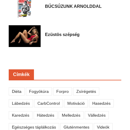
BÚCSÚZUNK ARNOLDDAL
Ezüstös szépség
Címkék
Diéta
Fogyókúra
Forpro
Zsírégetés
Lábedzés
CarbControl
Motiváció
Hasedzés
Karedzés
Hátedzés
Melledzés
Válledzés
Egészséges táplálkozás
Gluténmentes
Videók