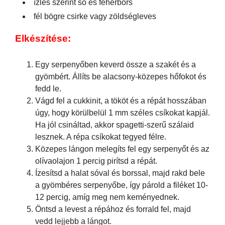
ízlés szerint só és fehérbors
fél bögre csirke vagy zöldségleves
Elkészítése:
Egy serpenyőben keverd össze a szakét és a
gyömbért. Állíts be alacsony-közepes hőfokot és
fedd le.
Vágd fel a cukkinit, a tököt és a répát hosszában
úgy, hogy körülbelül 1 mm széles csíkokat kapjál.
Ha jól csináltad, akkor spagetti-szerű szálaid
lesznek. A répa csíkokat tegyed félre.
Közepes lángon melegíts fel egy serpenyőt és az
olívaolajon 1 percig pirítsd a répát.
Ízesítsd a halat sóval és borssal, majd rakd bele
a gyömbéres serpenyőbe, így párold a filéket 10-
12 percig, amíg meg nem keményednek.
Öntsd a levest a répához és forrald fel, majd
vedd lejjebb a lángot.