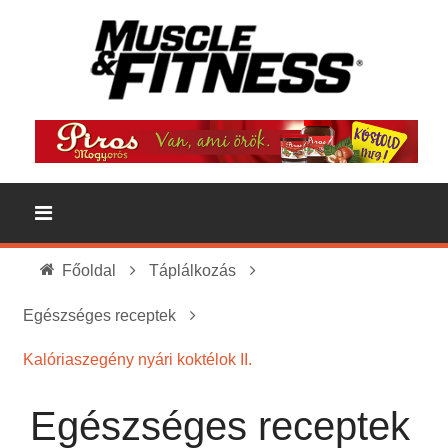
Főoldal
Táplálkozás
Egészséges receptek
Kalóriaszegény nyári koktélok II.
Egészséges receptek