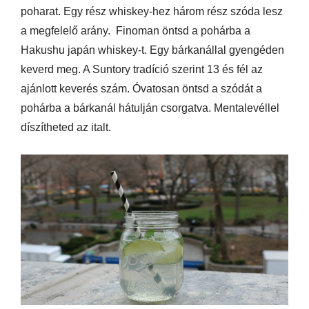
poharat. Egy rész whiskey-hez három rész szóda lesz
a megfelelő arány. Finoman öntsd a pohárba a
Hakushu japán whiskey-t. Egy bárkanállal gyengéden
keverd meg. A Suntory tradíció szerint 13 és fél az
ajánlott keverés szám. Óvatosan öntsd a szódát a
pohárba a bárkanál hátulján csorgatva. Mentalevéllel
díszítheted az italt.