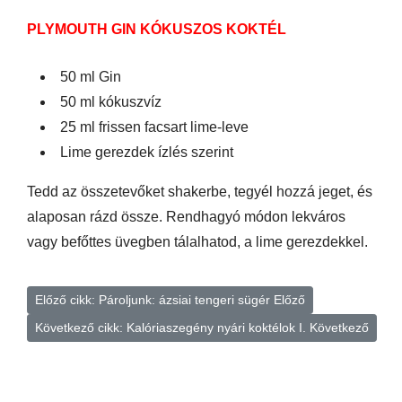
PLYMOUTH GIN KÓKUSZOS KOKTÉL
50 ml Gin
50 ml kókuszvíz
25 ml frissen facsart lime-leve
Lime gerezdek ízlés szerint
Tedd az összetevőket shakerbe, tegyél hozzá jeget, és
alaposan rázd össze. Rendhagyó módon lekváros
vagy befőttes üvegben tálalhatod, a lime gerezdekkel.
Előző cikk: Pároljunk: ázsiai tengeri sügér
Előző
Következő cikk: Kalóriaszegény nyári koktélok I.
Következő