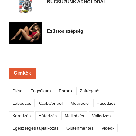
BÚCSÚZUNK ARNOLDDAL
Ezüstös szépség
Címkék
Diéta
Fogyókúra
Forpro
Zsírégetés
Lábedzés
CarbControl
Motiváció
Hasedzés
Karedzés
Hátedzés
Melledzés
Válledzés
Egészséges táplálkozás
Gluténmentes
Videók