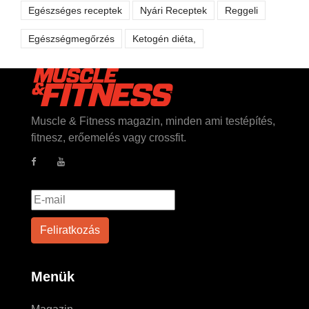
Egészséges receptek
Nyári Receptek
Reggeli
Egészségmegőrzés
Ketogén diéta,
Muscle & Fitness magazin, minden ami testépítés,
fitnesz, erőemelés vagy crossfit.
Menük