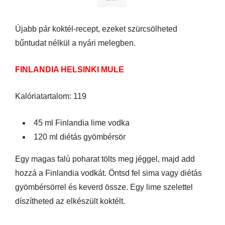
Újabb pár koktél-recept, ezeket szürcsölheted
bűntudat nélkül a nyári melegben.
FINLANDIA HELSINKI MULE
Kalóriatartalom: 119
45 ml Finlandia lime vodka
120 ml diétás gyömbérsör
Egy magas falú poharat tölts meg jéggel, majd add
hozzá a Finlandia vodkát. Öntsd fel sima vagy diétás
gyömbérsörrel és keverd össze. Egy lime szelettel
díszítheted az elkészült koktélt.