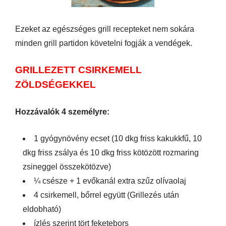
Ezeket az egészséges grill recepteket nem sokára
minden grill partidon követelni fogják a vendégek.
GRILLEZETT CSIRKEMELL
ZÖLDSÉGEKKEL
Hozzávalók 4 személyre:
1 gyógynövény ecset (10 dkg friss kakukkfű, 10
dkg friss zsálya és 10 dkg friss kötözött rozmaring
zsineggel összekötözve)
¼ csésze + 1 evőkanál extra szűz olívaolaj
4 csirkemell, bőrrel együtt (Grillezés után
eldobható)
ízlés szerint tört feketebors