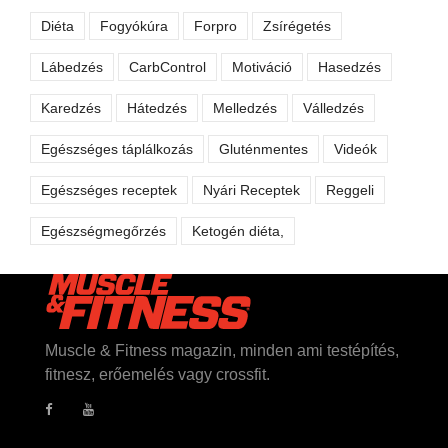
Diéta
Fogyókúra
Forpro
Zsírégetés
Lábedzés
CarbControl
Motiváció
Hasedzés
Karedzés
Hátedzés
Melledzés
Válledzés
Egészséges táplálkozás
Gluténmentes
Videók
Egészséges receptek
Nyári Receptek
Reggeli
Egészségmegőrzés
Ketogén diéta,
Muscle & Fitness magazin, minden ami testépítés,
fitnesz, erőemelés vagy crossfit.