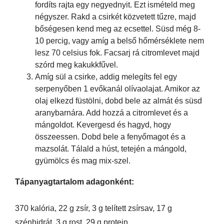
fordíts rajta egy negyednyit. Ezt ismételd meg
négyszer. Rakd a csirkét közvetett tűzre, majd
bőségesen kend meg az ecsettel. Süsd még 8-
10 percig, vagy amíg a belső hőmérséklete nem
lesz 70 celsius fok. Facsarj rá citromlevet majd
szórd meg kakukkfűvel.
Amíg sül a csirke, addig melegíts fel egy
serpenyőben 1 evőkanál olívaolajat. Amikor az
olaj elkezd füstölni, dobd bele az almát és süsd
aranybarnára. Add hozzá a citromlevet és a
mángoldot. Kevergesd és hagyd, hogy
összeessen. Dobd bele a fenyőmagot és a
mazsolát. Tálald a húst, tetején a mángold,
gyümölcs és mag mix-szel.
Tápanyagtartalom adagonként:
370 kalória, 22 g zsír, 3 g telített zsírsav, 17 g
szénhidrát, 3 g rost, 29 g protein