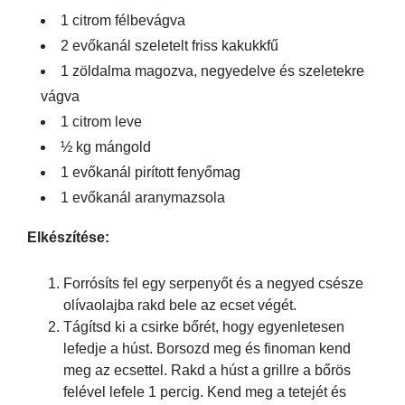
1 citrom félbevágva
2 evőkanál szeletelt friss kakukkfű
1 zöldalma magozva, negyedelve és szeletekre
vágva
1 citrom leve
½ kg mángold
1 evőkanál pirított fenyőmag
1 evőkanál aranymazsola
Elkészítése:
Forrósíts fel egy serpenyőt és a negyed csésze
olívaolajba rakd bele az ecset végét.
Tágítsd ki a csirke bőrét, hogy egyenletesen
lefedje a húst. Borsozd meg és finoman kend
meg az ecsettel. Rakd a húst a grillre a bőrös
felével lefele 1 percig. Kend meg a tetejét és