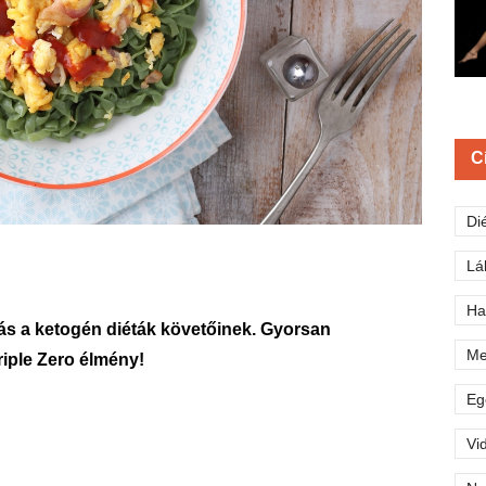
C
Di
Lá
Ha
tás a ketogén diéták követőinek. Gyorsan
Me
Triple Zero élmény!
Eg
Vi