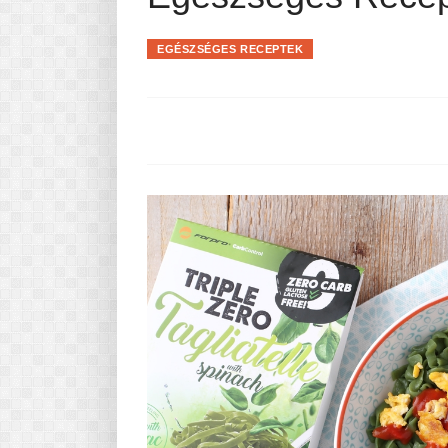
Pasta-túra - avagy A TÉSZTA
MINDENNAPI KENYERÜNK
EGÉSZSÉGES RECEPTEK
A karácsonyról dióhéjban