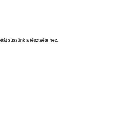
ttát süssünk a tésztaételhez.