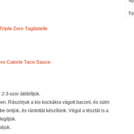
Ny
Eg
iple Zero Tagliatelle
ero Calorie Taco Sauce
 2-3-szor átöblítjük.
en. Rászórjuk a kis kockákra vágott bacont, és sütni
be öntjük, és rántottát készítünk. Végül a tésztát is a
egítjük.
ljuk.