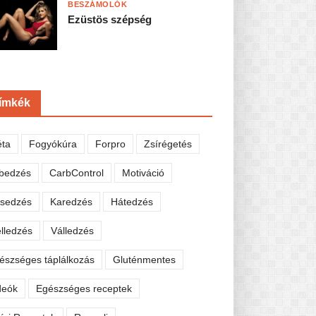
BESZÁMOLÓK
Ezüstös szépség
ímkék
éta
Fogyókúra
Forpro
Zsírégetés
bedzés
CarbControl
Motiváció
sedzés
Karedzés
Hátedzés
lledzés
Válledzés
észséges táplálkozás
Gluténmentes
deók
Egészséges receptek