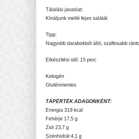
Tálalási javaslat:
Kínáljunk mellé fejes salátát
Tipp:
Nagyobb darabokból álló, szaftosabb ránto
Elkészítési idő: 15 perc
Ketogén
Gluténmentes
TÁPÉRTÉK ADAGONKÉNT:
Energia 319 kcal
Fehérje 17,5 g
Zsír 23,7 g
Szénhidrát 4,1 g