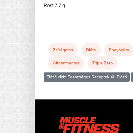
Rost 7,7 g
Zsírégetés
Diéta
Fogyókúra
Gluténmentes
Triple Zero
Előző cikk: Egészséges Receptek XI.
Előző