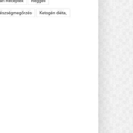
ári Receptek
Reggeli
észségmegőrzés
Ketogén diéta,