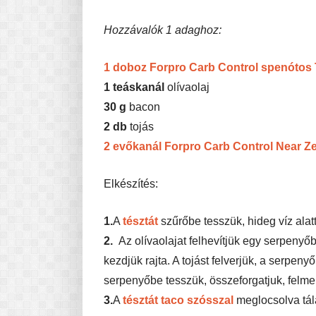
Hozzávalók 1 adaghoz:
1 doboz Forpro Carb Control spenótos Tr
1 teáskanál
olívaolaj
30 g
bacon
2 db
tojás
2 evőkanál Forpro Carb Control Near Z
Elkészítés:
1.
A
tésztát
szűrőbe tesszük, hideg víz alatt
2.
Az olívaolajat felhevítjük egy serpenyőb
kezdjük rajta. A tojást felverjük, a serpenyő
serpenyőbe tesszük, összeforgatjuk, felmel
3.
A
tésztát
taco szósszal
meglocsolva tála