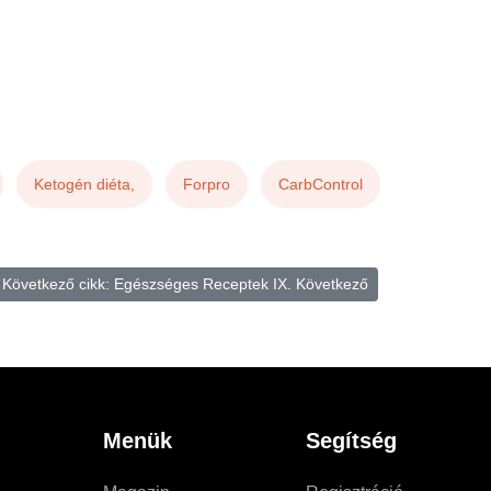
Ketogén diéta,
Forpro
CarbControl
Következő cikk: Egészséges Receptek IX.
Következő
Menük
Segítség