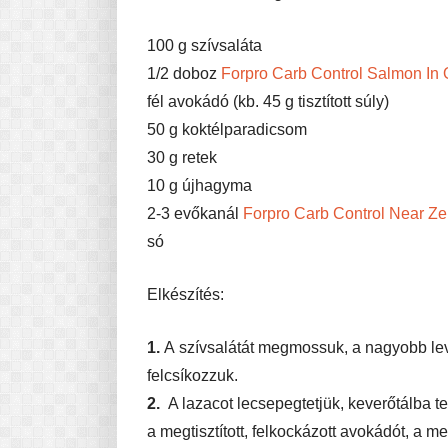
100 g szívsaláta
1/2 doboz
Forpro Carb Control Salmon In
fél avokádó (kb. 45 g tisztított súly)
50 g koktélparadicsom
30 g retek
10 g újhagyma
2-3 evőkanál
Forpro Carb Control Near Ze
só
Elkészítés:
1.
A
szívsalátát megmossuk, a nagyobb leve
felcsíkozzuk.
2.
A lazacot lecsepegtetjük, keverőtálba t
a megtisztított, felkockázott avokádót, a 