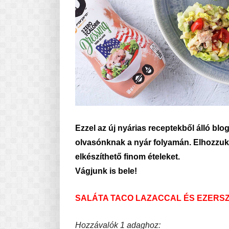
Ezzel az új nyárias receptekből álló bl
olvasónknak a nyár folyamán. Elhozzu
elkészíthető finom ételeket.
Vágjunk is bele!
SALÁTA TACO LAZACCAL ÉS EZERSZ
Hozzávalók 1 adaghoz: