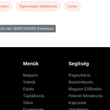
Forpro
Egészséges táplálkozás
Lazac
ező cikk: MÁRTOGASS!
Következő
Menük
Segítség
Magazin
Regisztráció
Videók
Bejelentkezés
Edzés
Magazin Előfizetés
Táplálkozás
Hírlevél feliratkozás
Stílus
Kapcsolat
Események
Oldaltérkép