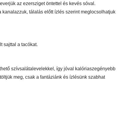
everjük az ezersziget öntettel és kevés sóval.
a kanalazzuk, tálalás előtt ízlés szerint meglocsolhatjuk
 sajttal a tacókat.
ető szívsalátalevelekkel, így jóval kalóriaszegényebb
öltjük meg, csak a fantáziánk és ízlésünk szabhat