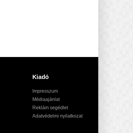
Kiadó
Impresszum
Médiaajánlat
Reklám segédlet
Adatvédelmi nyilatkozat