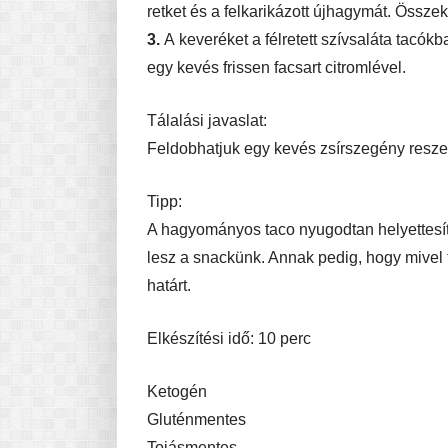
retket és a felkarikázott újhagymát. Összek
3.
A
keveréket a félretett szívsaláta tacókb
egy kevés frissen facsart citromlével.
Tálalási javaslat:
Feldobhatjuk egy kevés zsírszegény reszelt
Tipp:
A hagyományos taco nyugodtan helyettesíth
lesz a snackünk. Annak pedig, hogy mivel t
határt.
Elkészítési idő: 10 perc
Ketogén
Gluténmentes
Tojásmentes