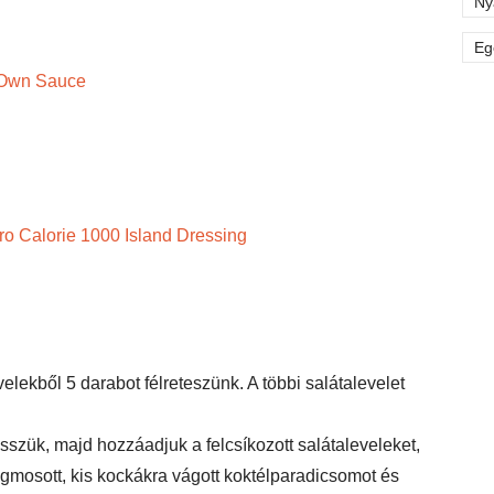
Ny
Eg
 Own Sauce
ro Calorie 1000 Island Dressing
lekből 5 darabot félreteszünk. A többi salátalevelet
esszük, majd hozzáadjuk a felcsíkozott salátaleveleket,
megmosott, kis kockákra vágott koktélparadicsomot és