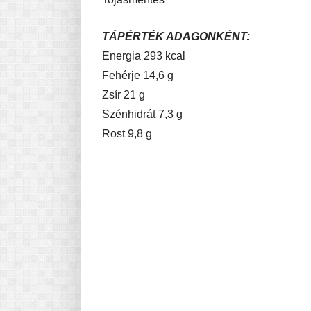
TÁPÉRTÉK ADAGONKÉNT:
Energia 293 kcal
Fehérje 14,6 g
Zsír 21 g
Szénhidrát 7,3 g
Rost 9,8 g