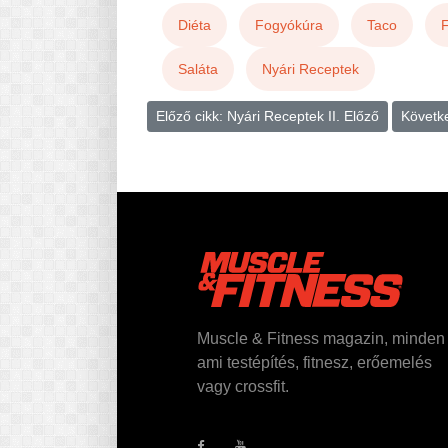
Diéta
Fogyókúra
Taco
Saláta
Nyári Receptek
Előző cikk: Nyári Receptek II.
Előző
Követk
Muscle & Fitness magazin, minden
ami testépítés, fitnesz, erőemelés
vagy crossfit.