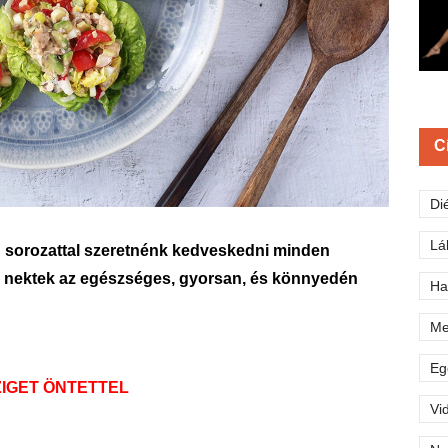
C
Di
Lá
og sorozattal szeretnénk kedveskedni minden
k nektek az egészséges, gyorsan, és könnyedén
Ha
Me
Eg
IGET ÖNTETTEL
Vi