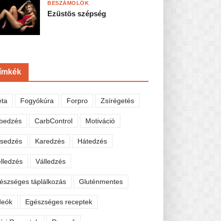
BESZÁMOLÓK
Ezüstös szépség
ímkék
éta
Fogyókúra
Forpro
Zsírégetés
bedzés
CarbControl
Motiváció
sedzés
Karedzés
Hátedzés
lledzés
Válledzés
észséges táplálkozás
Gluténmentes
deók
Egészséges receptek