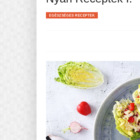
Pasta-túra - avagy A TÉSZTA
MINDENNAPI KENYERÜNK
EGÉSZSÉGES RECEPTEK
A karácsonyról dióhéjban