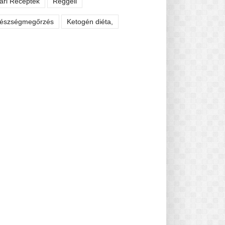
ári Receptek
Reggeli
észségmegőrzés
Ketogén diéta,