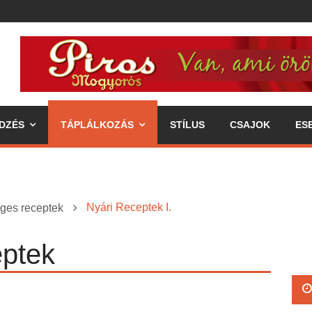
DZÉS
TÁPLÁLKOZÁS
STÍLUS
CSAJOK
ES
Nyári Receptek I.
ges receptek
ptek
ipp az egészséges életmódhoz
élkereszben a váll
 annak fogyasztásával járó előnyök