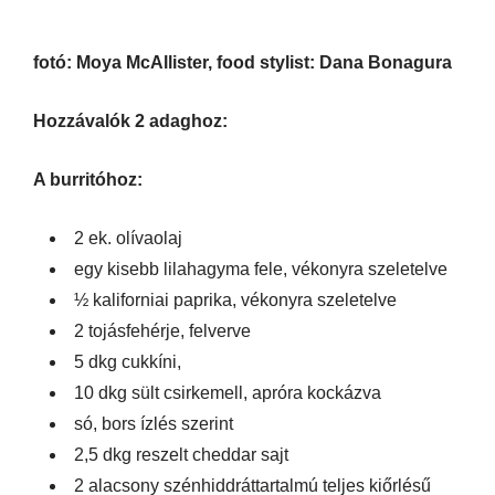
fotó: Moya McAllister, food stylist: Dana Bonagura
Hozzávalók 2 adaghoz:
A burritóhoz:
2 ek. olívaolaj
egy kisebb lilahagyma fele, vékonyra szeletelve
½ kaliforniai paprika, vékonyra szeletelve
2 tojásfehérje, felverve
5 dkg cukkíni,
10 dkg sült csirkemell, apróra kockázva
só, bors ízlés szerint
2,5 dkg reszelt cheddar sajt
2 alacsony szénhiddráttartalmú teljes kiőrlésű