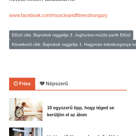
www.facebook.com/muscleandfitnesshungary
Előző cikk: Bajnokok reggelije 3: Joghurtos-müzlis parfé
Előző
Következő cikk: Bajnokok reggelije 1: Hagymás édesburgonya t
Friss
Népszerű
10 egyszerű tipp, hogy téged se
kerüljön el az álom