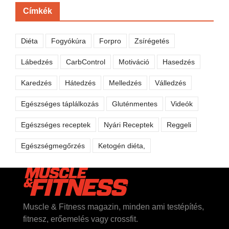
Címkék
Diéta
Fogyókúra
Forpro
Zsírégetés
Lábedzés
CarbControl
Motiváció
Hasedzés
Karedzés
Hátedzés
Melledzés
Válledzés
Egészséges táplálkozás
Gluténmentes
Videók
Egészséges receptek
Nyári Receptek
Reggeli
Egészségmegőrzés
Ketogén diéta,
Muscle & Fitness magazin, minden ami testépítés,
fitnesz, erőemelés vagy crossfit.