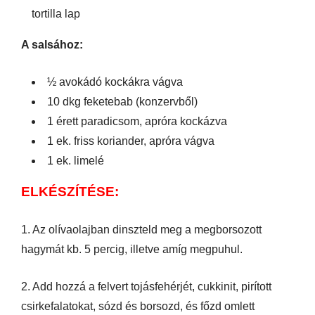
tortilla lap
A salsához:
½ avokádó kockákra vágva
10 dkg feketebab (konzervből)
1 érett paradicsom, apróra kockázva
1 ek. friss koriander, apróra vágva
1 ek. limelé
ELKÉSZÍTÉSE:
1. Az olívaolajban dinszteld meg a megborsozott
hagymát kb. 5 percig, illetve amíg megpuhul.
2. Add hozzá a felvert tojásfehérjét, cukkinit, pirított
csirkefalatokat, sózd és borsozd, és főzd omlett