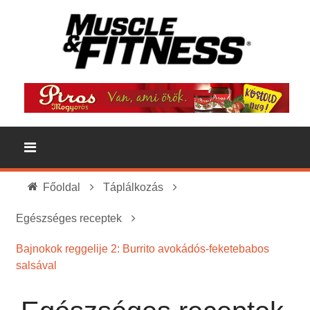
Főoldal
Táplálkozás
Egészséges receptek
Bajnokok reggelije 2: Burrito avokádós-feketebabos
salsával