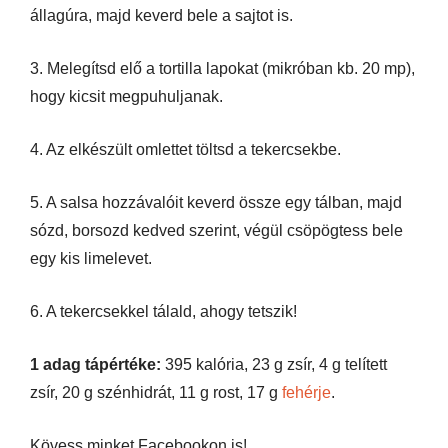
állagúra, majd keverd bele a sajtot is.
3. Melegítsd elő a tortilla lapokat (mikróban kb. 20 mp),
hogy kicsit megpuhuljanak.
4. Az elkészült omlettet töltsd a tekercsekbe.
5. A salsa hozzávalóit keverd össze egy tálban, majd
sózd, borsozd kedved szerint, végül csöpögtess bele
egy kis limelevet.
6. A tekercsekkel tálald, ahogy tetszik!
1 adag tápértéke:
395 kalória, 23 g zsír, 4 g telített
zsír, 20 g szénhidrát, 11 g rost, 17 g
fehérje
.
Kövess minket Facebookon is!