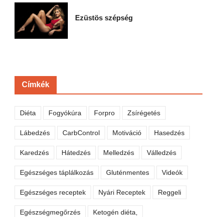
Ezüstös szépség
Címkék
Diéta
Fogyókúra
Forpro
Zsírégetés
Lábedzés
CarbControl
Motiváció
Hasedzés
Karedzés
Hátedzés
Melledzés
Válledzés
Egészséges táplálkozás
Gluténmentes
Videók
Egészséges receptek
Nyári Receptek
Reggeli
Egészségmegőrzés
Ketogén diéta,