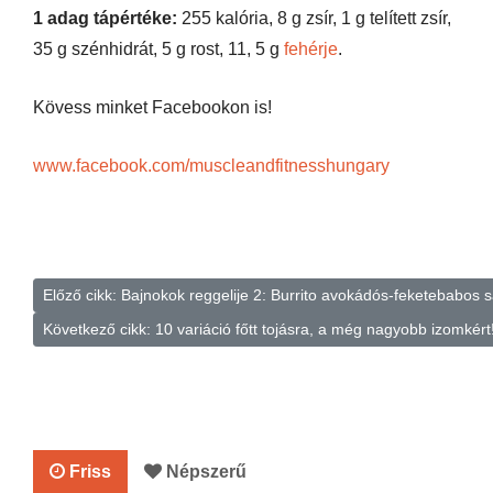
1 adag tápértéke:
255 kalória, 8 g zsír, 1 g telített zsír,
35 g szénhidrát, 5 g rost, 11, 5 g
fehérje
.
Kövess minket Facebookon is!
www.facebook.com/muscleandfitnesshungary
Előző cikk: Bajnokok reggelije 2: Burrito avokádós-feketebabos 
Következő cikk: 10 variáció főtt tojásra, a még nagyobb izomkért
Friss
Népszerű