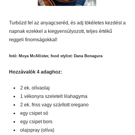
Turbózd fel az anyagcseréd, és adj tökéletes kezdést a
napnak ezekkel a kiegyensúlyozott, teljes értékű
reggeli finomságokkal!
fotó: Moya McAllister, food stylist: Dana Bonagura
Hozzávalók 4 adaghoz:
2 ek. olívaolaj
1 vékonyra szeletelt lilahagyma
2 ek. friss vagy szárított oregano
egy csipet só
egy csipet bors
olajspray (olíva)