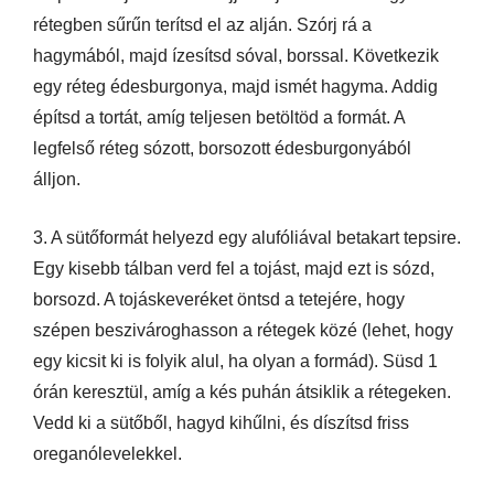
rétegben sűrűn terítsd el az alján. Szórj rá a
hagymából, majd ízesítsd sóval, borssal. Következik
egy réteg édesburgonya, majd ismét hagyma. Addig
építsd a tortát, amíg teljesen betöltöd a formát. A
legfelső réteg sózott, borsozott édesburgonyából
álljon.
3. A sütőformát helyezd egy alufóliával betakart tepsire.
Egy kisebb tálban verd fel a tojást, majd ezt is sózd,
borsozd. A tojáskeveréket öntsd a tetejére, hogy
szépen beszivároghasson a rétegek közé (lehet, hogy
egy kicsit ki is folyik alul, ha olyan a formád). Süsd 1
órán keresztül, amíg a kés puhán átsiklik a rétegeken.
Vedd ki a sütőből, hagyd kihűlni, és díszítsd friss
oreganólevelekkel.