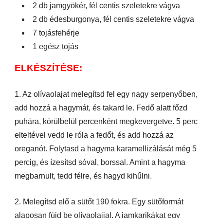
2 db jamgyökér, fél centis szeletekre vágva
2 db édesburgonya, fél centis szeletekre vágva
7 tojásfehérje
1 egész tojás
ELKÉSZÍTÉSE:
1. Az olívaolajat melegítsd fel egy nagy serpenyőben,
add hozzá a hagymát, és takard le. Fedő alatt főzd
puhára, körülbelül percenként megkevergetve. 5 perc
elteltével vedd le róla a fedőt, és add hozzá az
oreganót. Folytasd a hagyma karamellizálását még 5
percig, és ízesítsd sóval, borssal. Amint a hagyma
megbarnult, tedd félre, és hagyd kihűlni.
2. Melegítsd elő a sütőt 190 fokra. Egy sütőformát
alaposan fújd be olívaolajjal. A jamkarikákat egy