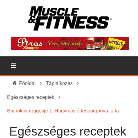
Főoldal
Táplálkozás
Egészséges receptek
Bajnokok reggelije 1: Hagymás édesburgonya torta
Egészséges receptek