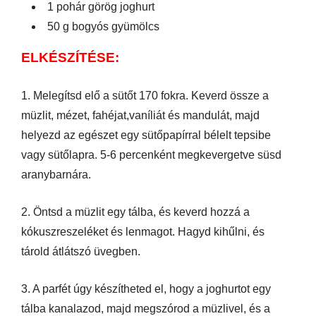
1 pohár görög joghurt
50 g bogyós gyümölcs
ELKÉSZÍTÉSE:
1. Melegítsd elő a sütőt 170 fokra. Keverd össze a
müzlit, mézet, fahéjat,vaníliát és mandulát, majd
helyezd az egészet egy sütőpapírral bélelt tepsibe
vagy sütőlapra. 5-6 percenként megkevergetve süsd
aranybarnára.
2. Öntsd a müzlit egy tálba, és keverd hozzá a
kókuszreszeléket és lenmagot. Hagyd kihűlni, és
tárold átlátszó üvegben.
3. A parfét úgy készítheted el, hogy a joghurtot egy
tálba kanalazod, majd megszórod a müzlivel, és a