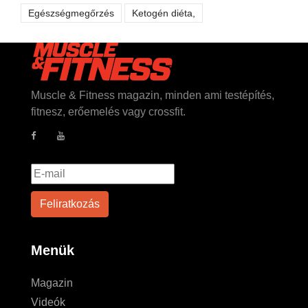
Egészségmegőrzés
Ketogén diéta,
Muscle & Fitness magazin, minden ami testépítés,
fitnesz, erőemelés vagy crossfit.
Menük
Magazin
Videók