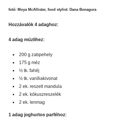
fotó: Moya McAllister, food stylist: Dana Bonagura
Hozzávalók 4 adaghoz:
4 adag müzlihez:
200 g zabpehely
175 g méz
½ tk. fahéj
½ tk. vaníliakivonat
2 ek. reszelt mandula
2 ek. kókuszreszelék
2 ek. lenmag
1 adag joghurtos parféhoz: