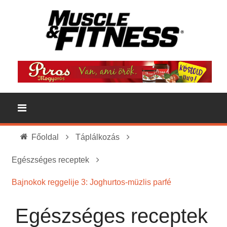
Főoldal
Táplálkozás
Egészséges receptek
Bajnokok reggelije 3: Joghurtos-müzlis parfé
Egészséges receptek