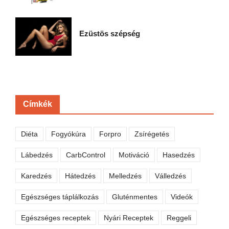
Ezüstös szépség
Címkék
Diéta
Fogyókúra
Forpro
Zsírégetés
Lábedzés
CarbControl
Motiváció
Hasedzés
Karedzés
Hátedzés
Melledzés
Válledzés
Egészséges táplálkozás
Gluténmentes
Videók
Egészséges receptek
Nyári Receptek
Reggeli