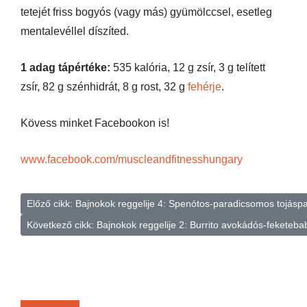
tetejét friss bogyós (vagy más) gyümölccsel, esetleg
mentalevéllel díszíted.
1 adag tápértéke:
535 kalória, 12 g zsír, 3 g telített
zsír, 82 g szénhidrát, 8 g rost, 32 g
fehérje
.
Kövess minket Facebookon is!
www.facebook.com/muscleandfitnesshungary
Előző cikk: Bajnokok reggelije 4: Spenótos-paradicsomos tojásp
Következő cikk: Bajnokok reggelije 2: Burrito avokádós-feketeb