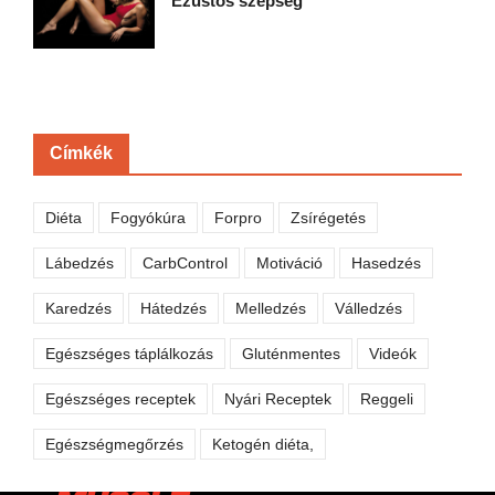
Ezüstös szépség
Címkék
Diéta
Fogyókúra
Forpro
Zsírégetés
Lábedzés
CarbControl
Motiváció
Hasedzés
Karedzés
Hátedzés
Melledzés
Válledzés
Egészséges táplálkozás
Gluténmentes
Videók
Egészséges receptek
Nyári Receptek
Reggeli
Egészségmegőrzés
Ketogén diéta,