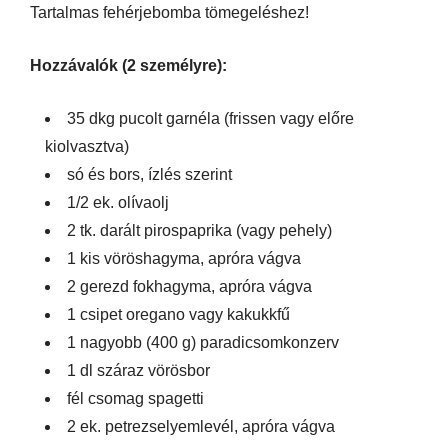
Tartalmas fehérjebomba tömegeléshez!
Hozzávalók (2 személyre):
35 dkg pucolt garnéla (frissen vagy előre
kiolvasztva)
só és bors, ízlés szerint
1/2 ek. olívaolj
2 tk. darált pirospaprika (vagy pehely)
1 kis vöröshagyma, apróra vágva
2 gerezd fokhagyma, apróra vágva
1 csipet oregano vagy kakukkfű
1 nagyobb (400 g) paradicsomkonzerv
1 dl száraz vörösbor
fél csomag spagetti
2 ek. petrezselyemlevél, apróra vágva