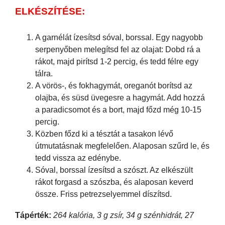
ELKÉSZÍTÉSE:
A garnélát ízesítsd sóval, borssal. Egy nagyobb
serpenyőben melegítsd fel az olajat: Dobd rá a
rákot, majd pirítsd 1-2 percig, és tedd félre egy
tálra.
A vörös-, és fokhagymát, oreganót borítsd az
olajba, és süsd üvegesre a hagymát. Add hozzá
a paradicsomot és a bort, majd főzd még 10-15
percig.
Közben főzd ki a tésztát a tasakon lévő
útmutatásnak megfelelően. Alaposan szűrd le, és
tedd vissza az edénybe.
Sóval, borssal ízesítsd a szószt. Az elkészült
rákot forgasd a szószba, és alaposan keverd
össze. Friss petrezselyemmel díszítsd.
Tápérték:
264 kalória, 3 g zsír, 34 g szénhidrát, 27