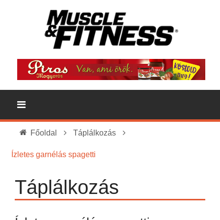
Főoldal
Táplálkozás
Ízletes garnélás spagetti
Táplálkozás