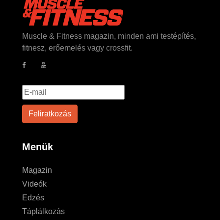
Muscle & Fitness magazin, minden ami testépítés,
fitnesz, erőemelés vagy crossfit.
Menük
Magazin
Videók
Edzés
Táplálkozás