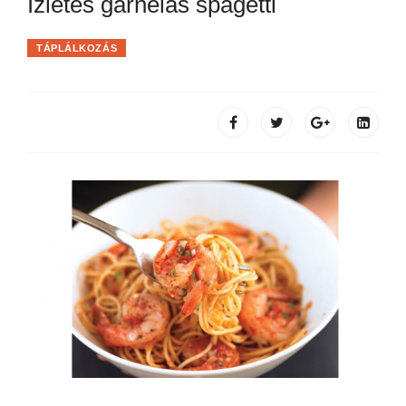
Ízletes garnélás spagetti
TÁPLÁLKOZÁS