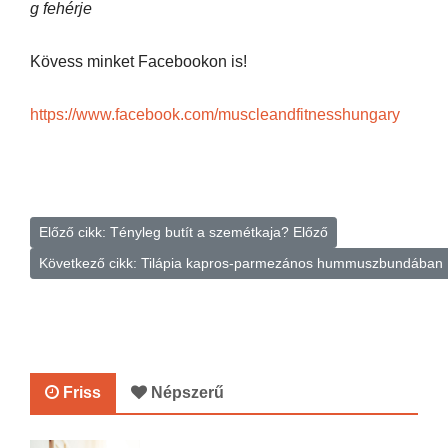
g
fehérje
Kövess minket Facebookon is!
https://www.facebook.com/muscleandfitnesshungary
Előző cikk: Tényleg butít a szemétkaja?
Előző
Következő cikk: Tilápia kapros-parmezános hummuszbundában
Friss
Népszerű