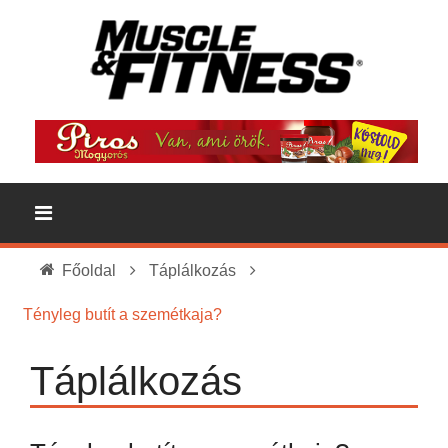
Főoldal
Táplálkozás
Tényleg butít a szemétkaja?
Táplálkozás