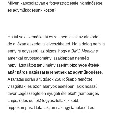
Milyen kapcsolat van elfogyasztott ételeink minősége
és agyműködésünk között?
Ha túl sok szemétkaját eszel, nem csak az alakodat,
de a józan eszedet is elveszítheted. Ha a dolog nem is
ennyire egyszerű, az biztos, hogy a
BMC Medicine
amerikai orvostudományi szaklapban nemrég
napvilágot látott tanulmány szerint
bizonyos ételek
akár káros hatással is lehetnek az agyműködésre.
A kutatás során a tudósok 250 idősebb felnőttet
vizsgáltak, és azon alanyok esetében, akik hosszú
távon „egészségtelen nyugati ételeket” (hamburger,
chips, édes üdítők) fogyasztottak, kisebb
hippokampuszt találtak, ami az agy tanulásért és