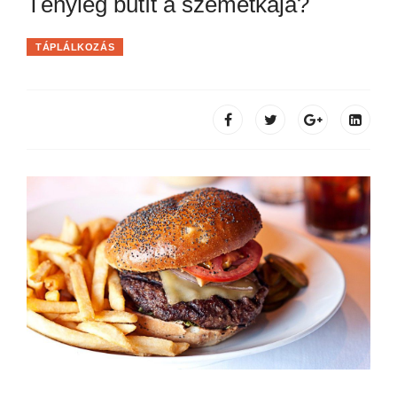
Tényleg butít a szemétkaja?
TÁPLÁLKOZÁS