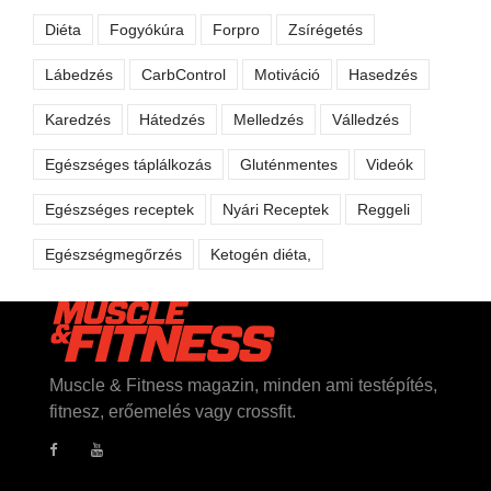
Diéta
Fogyókúra
Forpro
Zsírégetés
Lábedzés
CarbControl
Motiváció
Hasedzés
Karedzés
Hátedzés
Melledzés
Válledzés
Egészséges táplálkozás
Gluténmentes
Videók
Egészséges receptek
Nyári Receptek
Reggeli
Egészségmegőrzés
Ketogén diéta,
Muscle & Fitness magazin, minden ami testépítés,
fitnesz, erőemelés vagy crossfit.