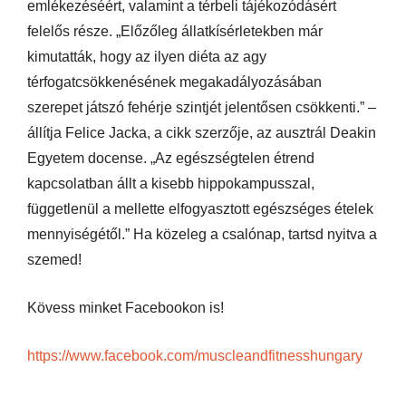
emlékezéséért, valamint a térbeli tájékozódásért
felelős része. „Előzőleg állatkísérletekben már
kimutatták, hogy az ilyen diéta az agy
térfogatcsökkenésének megakadályozásában
szerepet játszó fehérje szintjét jelentősen csökkenti.” –
állítja Felice Jacka, a cikk szerzője, az ausztrál Deakin
Egyetem docense. „Az egészségtelen étrend
kapcsolatban állt a kisebb hippokampusszal,
függetlenül a mellette elfogyasztott egészséges ételek
mennyiségétől.” Ha közeleg a csalónap, tartsd nyitva a
szemed!
Kövess minket Facebookon is!
https://www.facebook.com/muscleandfitnesshungary