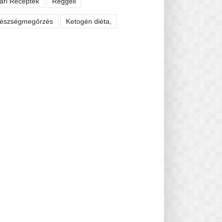
ári Receptek
Reggeli
észségmegőrzés
Ketogén diéta,