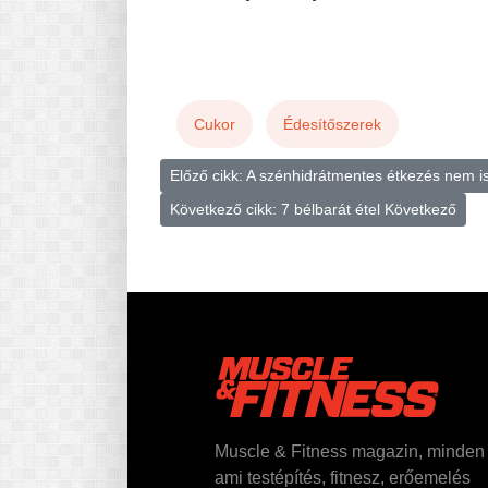
Cukor
Édesítőszerek
Előző cikk: A szénhidrátmentes étkezés nem i
Következő cikk: 7 bélbarát étel
Következő
Muscle & Fitness magazin, minden
ami testépítés, fitnesz, erőemelés