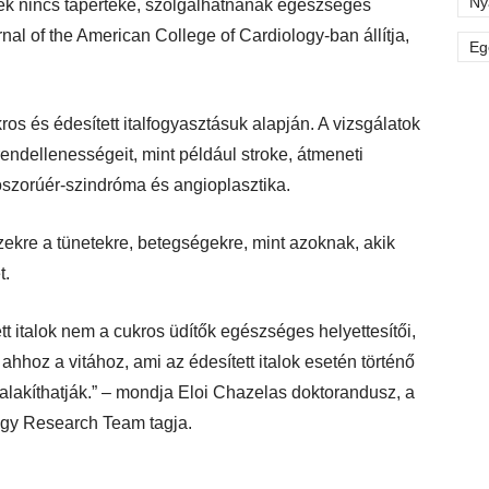
Ny
nek nincs tápértéke, szolgálhatnának egészséges
nal of the American College of Cardiology-ban állítja,
Eg
os és édesített italfogyasztásuk alapján. A vizsgálatok
rendellenességeit, mint például stroke, átmeneti
koszorúér-szindróma és angioplasztika.
ekre a tünetekre, betegségekre, mint azoknak, akik
t.
tt italok nem a cukros üdítők egészséges helyettesítői,
hoz a vitához, ami az édesített italok esetén történő
lakíthatják.” – mondja Eloi Chazelas doktorandusz, a
ogy Research Team tagja.