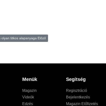
s olyan titkos alapanyaga
Előző
Menük
Segítség
Magazin
Regisztráció
Videók
Bejelentkezés
Edzés
Magazin Előfizetés