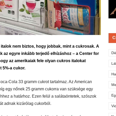
C
t italok nem biztos, hogy jobbak, mint a cukrosak.
A
Di
k az egyre inkább terjedő elhízáshoz – a Center for
hogy az amerikaiak fele olyan cukros italokat
Lá
t 5%-a cukor.
Ha
oca-Cola 33 gramm cukrot tartalmaz. Az American
Me
, míg egy nőnek 25 gramm cukorra van szüksége egy
Eg
hhez a határhoz. Ezen felül a salátaöntetek, szószok
iát adnak kizárólag cukorból.
Vi