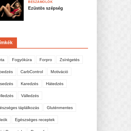
BESZÁMOLÓK
Ezüstös szépség
ímkék
éta
Fogyókúra
Forpro
Zsírégetés
bedzés
CarbControl
Motiváció
sedzés
Karedzés
Hátedzés
lledzés
Válledzés
észséges táplálkozás
Gluténmentes
deók
Egészséges receptek