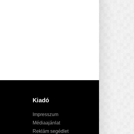
Kiadó
Impresszum
Médiaajánlat
Reklám segédlet