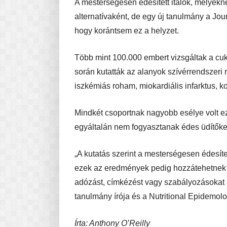
A mesterségesen édesített italok, melyek
alternatívaként, de egy új tanulmány a Jour
hogy korántsem ez a helyzet.
Több mint 100.000 embert vizsgáltak a cukr
során kutatták az alanyok szívérrendszeri 
iszkémiás roham, miokardiális infarktus, 
Mindkét csoportnak nagyobb esélye volt ez
egyáltalán nem fogyasztanak édes üdítőke
„A kutatás szerint a mesterségesen édesíte
ezek az eredmények pedig hozzátehetnek ah
adózást, címkézést vagy szabályozásokat a
tanulmány írója és a Nutritional Epidemol
Írta: Anthony O’Reilly