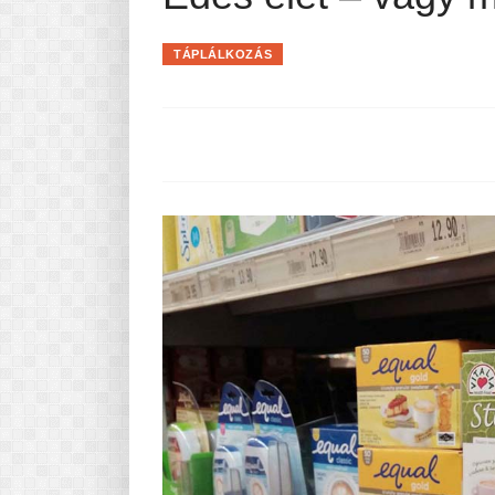
Pasta-túra - avagy A TÉSZTA
MINDENNAPI KENYERÜNK
TÁPLÁLKOZÁS
A karácsonyról dióhéjban