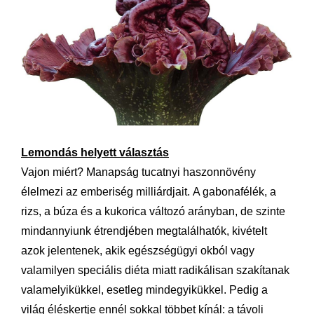
Lemondás helyett választás
Vajon miért? Manapság tucatnyi haszonnövény
élelmezi az emberiség milliárdjait.
A gabonafélék, a
rizs, a búza és a kukorica változó arányban, de szinte
mindannyiunk étrendjében megtalálhatók, kivételt
azok jelentenek, akik egészségügyi okból vagy
valamilyen speciális diéta miatt radikálisan szakítanak
valamelyikükkel, esetleg mindegyikükkel. Pedig a
világ éléskertje ennél sokkal többet kínál: a távoli