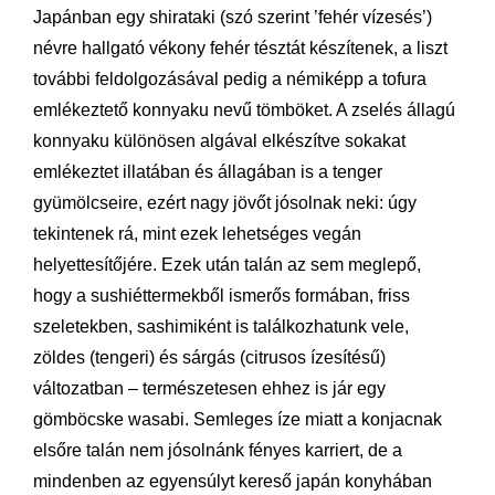
Japánban egy shirataki (szó szerint ’fehér vízesés’)
névre hallgató vékony fehér tésztát készítenek, a liszt
további feldolgozásával pedig a némiképp a tofura
emlékeztető konnyaku nevű tömböket. A zselés állagú
konnyaku különösen algával elkészítve sokakat
emlékeztet illatában és állagában is a tenger
gyümölcseire, ezért nagy jövőt jósolnak neki: úgy
tekintenek rá, mint ezek lehetséges vegán
helyettesítőjére. Ezek után talán az sem meglepő,
hogy a sushiéttermekből ismerős formában, friss
szeletekben, sashimiként is találkozhatunk vele,
zöldes (tengeri) és sárgás (citrusos ízesítésű)
változatban – természetesen ehhez is jár egy
gömböcske wasabi. Semleges íze miatt a konjacnak
elsőre talán nem jósolnánk fényes karriert, de a
mindenben az egyensúlyt kereső japán konyhában