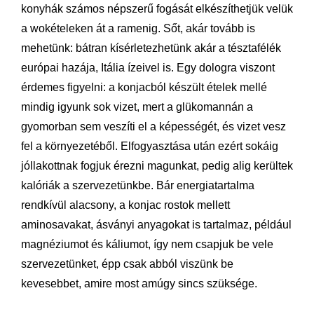
konyhák számos népszerű fogását elkészíthetjük velük
a wokételeken át a ramenig. Sőt, akár tovább is
mehetünk: bátran kísérletezhetünk akár a tésztafélék
európai hazája, Itália ízeivel is. Egy dologra viszont
érdemes figyelni: a konjacból készült ételek mellé
mindig igyunk sok vizet, mert a glükomannán a
gyomorban sem veszíti el a képességét, és vizet vesz
fel a környezetéből. Elfogyasztása után ezért sokáig
jóllakottnak fogjuk érezni magunkat, pedig alig kerültek
kalóriák a szervezetünkbe. Bár energiatartalma
rendkívül alacsony, a konjac rostok mellett
aminosavakat, ásványi anyagokat is tartalmaz, például
magnéziumot és káliumot, így nem csapjuk be vele
szervezetünket, épp csak abból viszünk be
kevesebbet, amire most amúgy sincs szüksége.