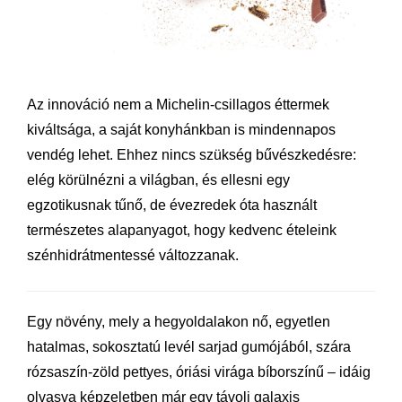
Az innováció nem a Michelin-csillagos éttermek
kiváltsága, a saját konyhánkban is mindennapos
vendég lehet. Ehhez nincs szükség bűvészkedésre:
elég körülnézni a világban, és ellesni egy
egzotikusnak tűnő, de évezredek óta használt
természetes alapanyagot, hogy kedvenc ételeink
szénhidrátmentessé változzanak.
Egy növény, mely a hegyoldalakon nő, egyetlen
hatalmas, sokosztatú levél sarjad gumójából, szára
rózsaszín-zöld pettyes, óriási virága bíborszínű – idáig
olvasva képzeletben már egy távoli galaxis