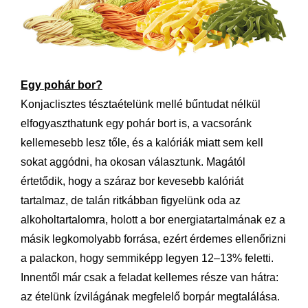
Egy pohár bor?
Konjaclisztes tésztaételünk mellé bűntudat nélkül
elfogyaszthatunk egy pohár bort is, a vacsoránk
kellemesebb lesz tőle, és a kalóriák miatt sem kell
sokat aggódni, ha okosan választunk. Magától
értetődik, hogy a száraz bor kevesebb kalóriát
tartalmaz, de talán ritkábban figyelünk oda az
alkoholtartalomra, holott a bor energiatartalmának ez a
másik legkomolyabb forrása, ezért érdemes ellenőrizni
a palackon, hogy semmiképp legyen 12–13% feletti.
Innentől már csak a feladat kellemes része van hátra:
az ételünk ízvilágának megfelelő borpár megtalálása.