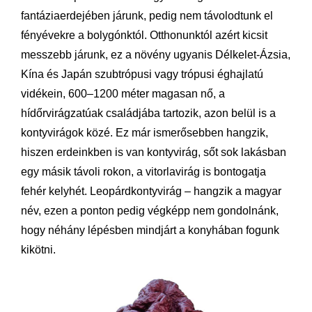
fantáziaerdejében járunk, pedig nem távolodtunk el
fényévekre a bolygónktól. Otthonunktól azért kicsit
messzebb járunk, ez a növény ugyanis Délkelet-Ázsia,
Kína és Japán szubtrópusi vagy trópusi éghajlatú
vidékein, 600–1200 méter magasan nő, a
hídőrvirágzatúak családjába tartozik, azon belül is a
kontyvirágok közé. Ez már ismerősebben hangzik,
hiszen erdeinkben is van kontyvirág, sőt sok lakásban
egy másik távoli rokon, a vitorlavirág is bontogatja
fehér kelyhét. Leopárdkontyvirág – hangzik a magyar
név, ezen a ponton pedig végképp nem gondolnánk,
hogy néhány lépésben mindjárt a konyhában fogunk
kikötni.