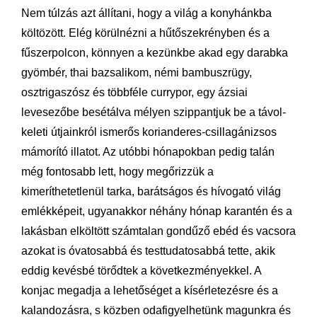
Nem túlzás azt állítani, hogy a világ a konyhánkba
költözött. Elég körülnézni a hűtőszekrényben és a
fűszerpolcon, könnyen a kezünkbe akad egy darabka
gyömbér, thai bazsalikom, némi bambuszrügy,
osztrigaszósz és többféle currypor, egy ázsiai
levesezőbe besétálva mélyen szippantjuk be a távol-
keleti útjainkról ismerős korianderes-csillagánizsos
mámorító illatot. Az utóbbi hónapokban pedig talán
még fontosabb lett, hogy megőrizzük a
kimeríthetetlenül tarka, barátságos és hívogató világ
emlékképeit, ugyanakkor néhány hónap karantén és a
lakásban elköltött számtalan gondűző ebéd és vacsora
azokat is óvatosabbá és testtudatosabbá tette, akik
eddig kevésbé törődtek a következményekkel. A
konjac megadja a lehetőséget a kísérletezésre és a
kalandozásra, s közben odafigyelhetünk magunkra és