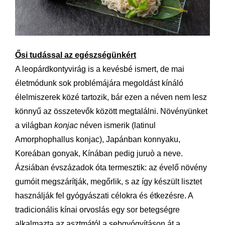
Ősi tudással az egészségünkért
A leopárdkontyvirág is a kevésbé ismert, de mai
életmódunk sok problémájára megoldást kínáló
élelmiszerek közé tartozik, bár ezen a néven nem lesz
könnyű az összetevők között megtalálni. Növényünket
a világban
konjac
néven ismerik (latinul
Amorphophallus konjac), Japánban konnyaku,
Koreában gonyak, Kínában pedig juruò a neve.
Ázsiában évszázadok óta termesztik: az évelő növény
gumóit megszárítják, megőrlik, s az így készült lisztet
használják fel gyógyászati célokra és étkezésre. A
tradicionális kínai orvoslás egy sor betegségre
alkalmazta az asztmától a sebgyógyításon át a