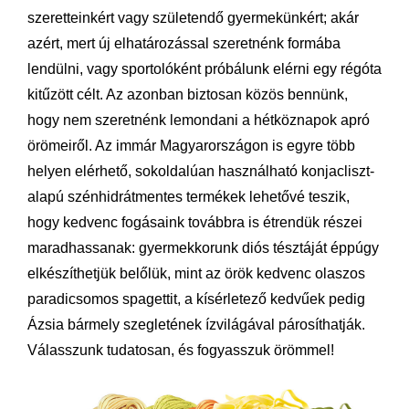
szeretteinkért vagy születendő gyermekünkért; akár
azért, mert új elhatározással szeretnénk formába
lendülni, vagy sportolóként próbálunk elérni egy régóta
kitűzött célt. Az azonban biztosan közös bennünk,
hogy nem szeretnénk lemondani a hétköznapok apró
örömeiről. Az immár Magyarországon is egyre több
helyen elérhető, sokoldalúan használható konjacliszt-
alapú szénhidrátmentes termékek lehetővé teszik,
hogy kedvenc fogásaink továbbra is étrendük részei
maradhassanak: gyermekkorunk diós tésztáját éppúgy
elkészíthetjük belőlük, mint az örök kedvenc olaszos
paradicsomos spagettit, a kísérletező kedvűek pedig
Ázsia bármely szegletének ízvilágával párosíthatják.
Válasszunk tudatosan, és fogyasszuk örömmel!