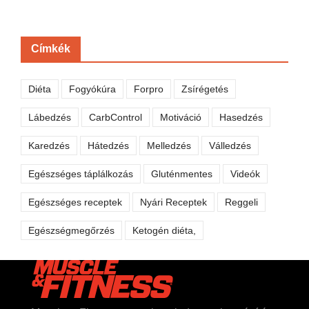
Címkék
Diéta
Fogyókúra
Forpro
Zsírégetés
Lábedzés
CarbControl
Motiváció
Hasedzés
Karedzés
Hátedzés
Melledzés
Válledzés
Egészséges táplálkozás
Gluténmentes
Videók
Egészséges receptek
Nyári Receptek
Reggeli
Egészségmegőrzés
Ketogén diéta,