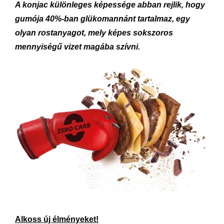
A konjac különleges képessége abban rejlik, hogy
gumója 40%-ban glükomannánt tartalmaz, egy
olyan rostanyagot, mely képes sokszoros
mennyiségű vizet magába szívni.
Alkoss új élményeket!