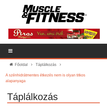
Főoldal
Táplálkozás
A szénhidrátmentes étkezés nem is olyan titkos
alapanyaga
Táplálkozás