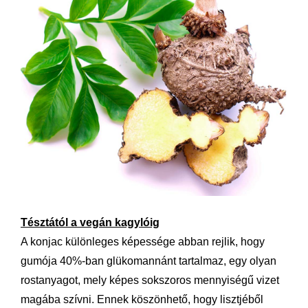
Tésztától a vegán kagylóig
A konjac különleges képessége abban rejlik, hogy
gumója 40%-ban glükomannánt tartalmaz, egy olyan
rostanyagot, mely képes sokszoros mennyiségű vizet
magába szívni. Ennek köszönhető, hogy lisztjéből