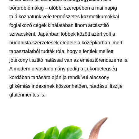
bőrproblémákig – utóbbi szerepében a mai napig
találkozhatunk vele természetes kozmetikumokkal
foglalkozó cégek kínálatában finom arctisztító
szivacsként. Japánban többek között azért volt a
buddhista szerzetesek eledele a középkorban, mert
tapasztalatból tudták róla, hogy a fentiek mellett
jótékony tisztító hatással van az emésztőrendszerre is.
A modern orvostudomány pedig a cukorbetegség
kordában tartására ajánlja rendkívül alacsony
glikémiás indexének köszönhetően, ráadásul lisztje
gluténmentes is.