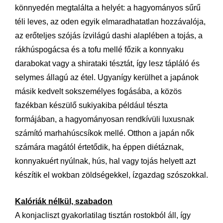
könnyedén megtalálta a helyét: a hagyományos sűrű
téli leves, az oden egyik elmaradhatatlan hozzávalója,
az erőteljes szójás ízvilágú dashi alaplében a tojás, a
rákhúspogácsa és a tofu mellé főzik a konnyaku
darabokat vagy a shirataki tésztát, így lesz tápláló és
selymes állagú az étel. Ugyanígy kerülhet a japánok
másik kedvelt sokszemélyes fogásába, a közös
fazékban készülő sukiyakiba például tészta
formájában, a hagyományosan rendkívüli luxusnak
számító marhahúscsíkok mellé. Otthon a japán nők
számára magától értetődik, ha éppen diétáznak,
konnyakuért nyúlnak, hús, hal vagy tojás helyett azt
készítik el wokban zöldségekkel, ízgazdag szószokkal.
Kalóriák nélkül, szabadon
A konjacliszt gyakorlatilag tisztán rostokból áll, így