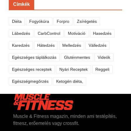
Címkék
Diéta
Fogyókúra
Forpro
Zsírégetés
Lábedzés
CarbControl
Motiváció
Hasedzés
Karedzés
Hátedzés
Melledzés
Válledzés
Egészséges táplálkozás
Gluténmentes
Videók
Egészséges receptek
Nyári Receptek
Reggeli
Egészségmegőrzés
Ketogén diéta,
Muscle & Fitness magazin, minden ami testépítés,
fitnesz, erőemelés vagy crossfit.