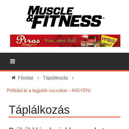
Főoldal
Táplálkozás
Próbáld ki a legjobb cuccokat – INGYEN!
Táplálkozás