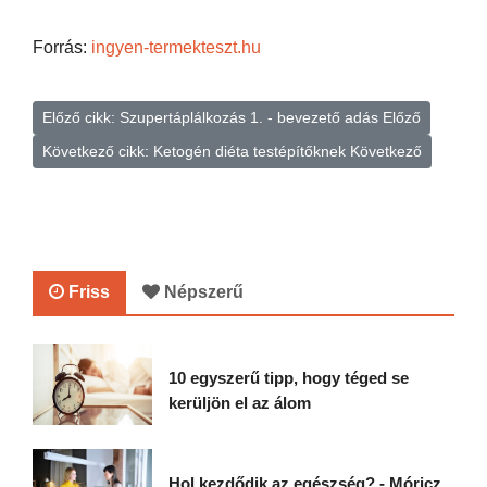
Forrás:
ingyen-termekteszt.hu
Előző cikk: Szupertáplálkozás 1. - bevezető adás
Előző
Következő cikk: Ketogén diéta testépítőknek
Következő
Friss
Népszerű
10 egyszerű tipp, hogy téged se
kerüljön el az álom
Hol kezdődik az egészség? - Móricz