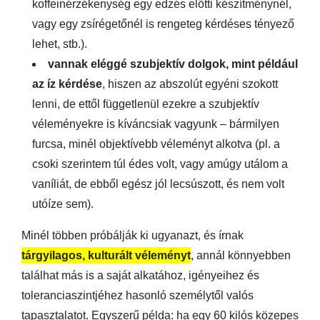
koffeinérzékenység egy edzés előtti készítménynél,
vagy egy zsírégetőnél is rengeteg kérdéses tényező
lehet, stb.).
vannak eléggé szubjektív dolgok, mint például
az íz kérdése
, hiszen az abszolút egyéni szokott
lenni, de ettől függetlenül ezekre a szubjektív
véleményekre is kíváncsiak vagyunk – bármilyen
furcsa, minél objektívebb véleményt alkotva (pl. a
csoki szerintem túl édes volt, vagy amúgy utálom a
vaníliát, de ebből egész jól lecsúszott, és nem volt
utóíze sem).
Minél többen próbálják ki ugyanazt, és írnak
tárgyilagos, kulturált véleményt
, annál könnyebben
találhat más is a saját alkatához, igényeihez és
toleranciaszintjéhez hasonló személytől valós
tapasztalatot. Egyszerű példa: ha egy 60 kilós közepes