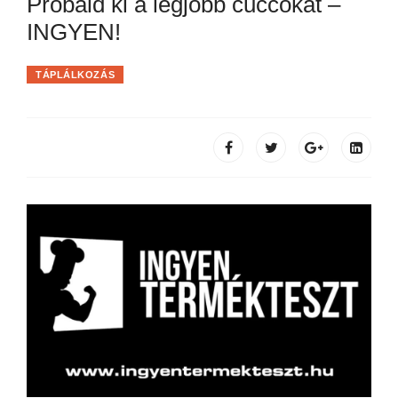
Próbáld ki a legjobb cuccokat –
INGYEN!
TÁPLÁLKOZÁS