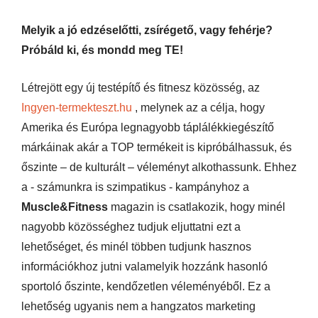
Melyik a jó edzéselőtti, zsírégető, vagy fehérje?
Próbáld ki, és mondd meg TE!
Létrejött egy új testépítő és fitnesz közösség, az
Ingyen-termekteszt.hu
, melynek az a célja, hogy
Amerika és Európa legnagyobb táplálékkiegészítő
márkáinak akár a TOP termékeit is kipróbálhassuk, és
őszinte – de kulturált – véleményt alkothassunk. Ehhez
a - számunkra is szimpatikus - kampányhoz a
Muscle&Fitness
magazin is csatlakozik, hogy minél
nagyobb közösséghez tudjuk eljuttatni ezt a
lehetőséget, és minél többen tudjunk hasznos
információkhoz jutni valamelyik hozzánk hasonló
sportoló őszinte, kendőzetlen véleményéből. Ez a
lehetőség ugyanis nem a hangzatos marketing