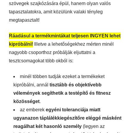
szövegek szajkózására épül, hanem olyan valós
tapasztalatokra, amit közülünk valaki tényleg
megtapasztalt!
Ráadásul a termékmintákat teljesen INGYEN lehet
kipróbálni!
Illetve a lehetőségekhez mérten minél
nagyobb csoporthoz próbálják eljuttatni a
tesztcsomagokat több okból is:
minél többen tudják ezeket a termékeket
kipróbálni, annál
tisztább és objektívebb
vélemények segíthetik a testépítő és fitnesz
közösséget
.
az emberek
egyéni toleranciája miatt
ugyanazon táplálékkiegészítőre eléggé másként
reagálhat két hasonló személy
(legyen az