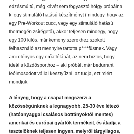
edzésmúltú, még kávét sem fogyasztó hölgy próbálna
ki egy stimuláló hatású készítményt (mindegy, hogy az
egy Pre-Workout cucc, vagy egy stimuláló hatású
thermogén zsírégető), akkor teljesen mindegy, hogy
egy 100 kilós, már kemény szerekhez szokott
felhasználó azt mennyire tartotta p****füstnek. Vagy
ami előnyös egy erőatlétánál, az nem biztos, hogy
ideális küzdősporthoz – aki próbált már bedurrant,
leólmosodott vállal kesztyűzni, az tudja, ezt miért
mondjuk.
A lényeg, hogy a csapat megszerzi a
közösségünknek a legnagyobb, 25-30 éve létező
(hatóanyaggal csalásos botrányoktól mentes)
amerikai és európai gyártók termékeit, és átadja a
tesztelőknek teljesen ingyen, melyről tárgyilagos,