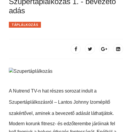
Szupertáplálkozás 1. - bevezető
adás
TÁPLÁLKOZÁS
A Nutrend TV-n hat részes sorozat indult a
Szupertáplálkozásról – Lantos Johnny Izomépítő
szakértővel, aminek a bevezető adását láthatjátok.
Modern korunk fitnesz- és edzőterembe járóinak fel
kell fogniuk a helyes étkezés fontosságát. Enélkül a