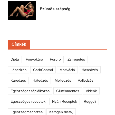
Ezüstös szépség
Címkék
Diéta
Fogyókúra
Forpro
Zsírégetés
Lábedzés
CarbControl
Motiváció
Hasedzés
Karedzés
Hátedzés
Melledzés
Válledzés
Egészséges táplálkozás
Gluténmentes
Videók
Egészséges receptek
Nyári Receptek
Reggeli
Egészségmegőrzés
Ketogén diéta,