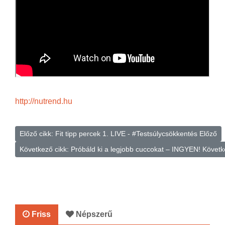
http://nutrend.hu
Előző cikk: Fit tipp percek 1. LIVE - #Testsúlycsökkentés
Előző
Következő cikk: Próbáld ki a legjobb cuccokat – INGYEN!
Követk
Friss
Népszerű