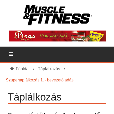
Főoldal
Táplálkozás
Szupertáplálkozás 1. - bevezető adás
Táplálkozás