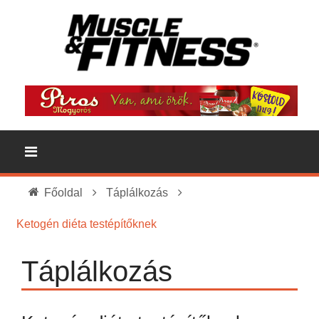
Főoldal
Táplálkozás
Ketogén diéta testépítőknek
Táplálkozás