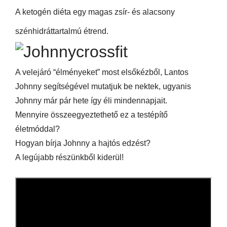
A ketogén diéta egy magas zsír- és alacsony
szénhidráttartalmú étrend.
A velejáró “élményeket” most elsőkézből, Lantos
Johnny segítségével mutatjuk be nektek, ugyanis
Johnny már pár hete így éli mindennapjait.
Mennyire összeegyeztethető ez a testépítő
életmóddal?
Hogyan bírja Johnny a hajtós edzést?
A legújabb részünkből kiderül!