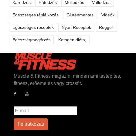
Karedzés
Hátedzés
Melledzés
Válledzés
Egészséges táplálkozás
Gluténmentes
Videók
Egészséges receptek
Nyári Receptek
Reggeli
Egészségmegőrzés
Ketogén diéta,
Muscle & Fitness magazin, minden ami testépítés,
fitnesz, erőemelés vagy crossfit.