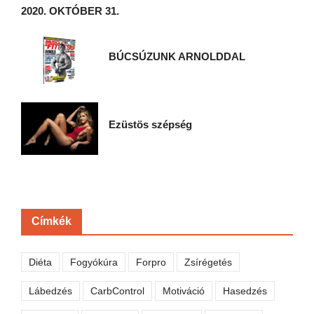
2020. OKTÓBER 31.
BÚCSÚZUNK ARNOLDDAL
Ezüstös szépség
Címkék
Diéta
Fogyókúra
Forpro
Zsírégetés
Lábedzés
CarbControl
Motiváció
Hasedzés