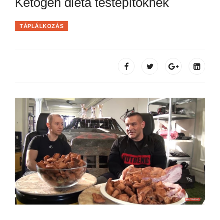
Ketogén diéta testépítőknek
TÁPLÁLKOZÁS