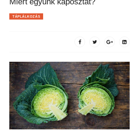
Miért együnk káposztát?
TÁPLÁLKOZÁS