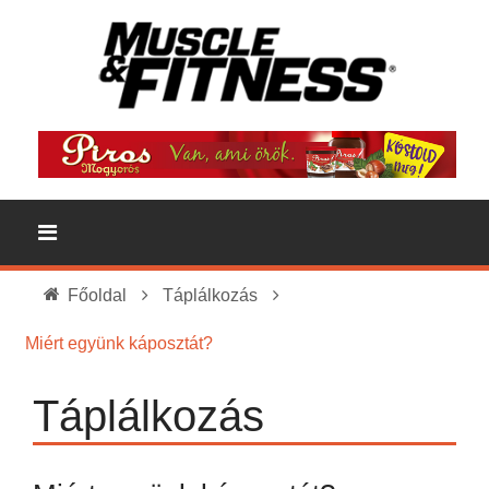
Főoldal
Táplálkozás
Miért együnk káposztát?
Táplálkozás