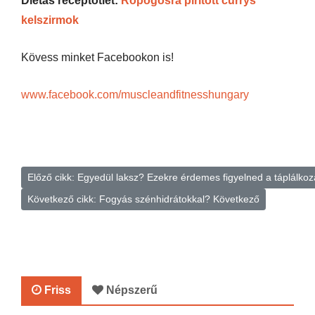
Diétás receptötlet:
Ropogósra pirított currys
kelszirmok
Kövess minket Facebookon is!
www.facebook.com/muscleandfitnesshungary
Előző cikk: Egyedül laksz? Ezekre érdemes figyelned a táplálk
Következő cikk: Fogyás szénhidrátokkal?
Következő
Friss
Népszerű