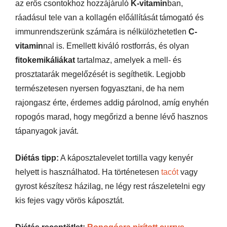
az erős csontokhoz hozzájáruló
K-vitamin
ban,
ráadásul tele van a kollagén előállítását támogató és
immunrendszerünk számára is nélkülözhetetlen
C-
vitamin
nal is. Emellett kiváló rostforrás, és olyan
fitokemikáliákat
tartalmaz, amelyek a mell- és
prosztatarák megelőzését is segíthetik. Legjobb
természetesen nyersen fogyasztani, de ha nem
rajongasz érte, érdemes addig párolnod, amíg enyhén
ropogós marad, hogy megőrizd a benne lévő hasznos
tápanyagok javát.
Diétás tipp:
A káposztalevelet tortilla vagy kenyér
helyett is használhatod. Ha történetesen
tacót
vagy
gyrost készítesz házilag, ne légy rest rászeletelni egy
kis fejes vagy vörös káposztát.