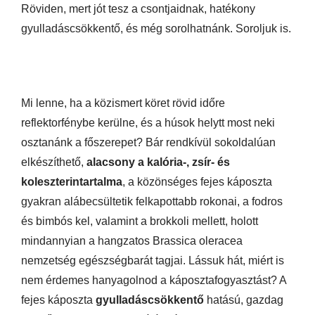
Röviden, mert jót tesz a csontjaidnak, hatékony
gyulladáscsökkentő, és még sorolhatnánk. Soroljuk is.
Mi lenne, ha a közismert köret rövid időre
reflektorfénybe kerülne, és a húsok helytt most neki
osztanánk a főszerepet? Bár rendkívül sokoldalúan
elkészíthető,
alacsony a kalória-, zsír- és
koleszterintartalma
, a közönséges fejes káposzta
gyakran alábecsültetik felkapottabb rokonai, a fodros
és bimbós kel, valamint a brokkoli mellett, holott
mindannyian a hangzatos Brassica oleracea
nemzetség egészségbarát tagjai. Lássuk hát, miért is
nem érdemes hanyagolnod a káposztafogyasztást? A
fejes káposzta
gyulladáscsökkentő
hatású, gazdag