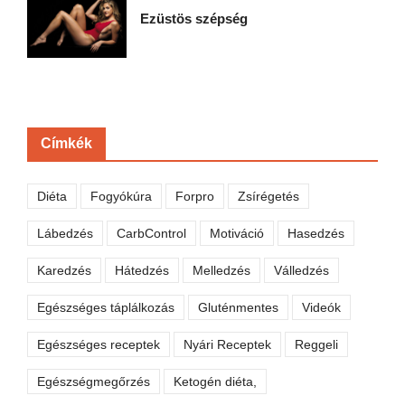
Ezüstös szépség
Címkék
Diéta
Fogyókúra
Forpro
Zsírégetés
Lábedzés
CarbControl
Motiváció
Hasedzés
Karedzés
Hátedzés
Melledzés
Válledzés
Egészséges táplálkozás
Gluténmentes
Videók
Egészséges receptek
Nyári Receptek
Reggeli
Egészségmegőrzés
Ketogén diéta,