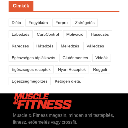
Címkék
Diéta
Fogyókúra
Forpro
Zsírégetés
Lábedzés
CarbControl
Motiváció
Hasedzés
Karedzés
Hátedzés
Melledzés
Válledzés
Egészséges táplálkozás
Gluténmentes
Videók
Egészséges receptek
Nyári Receptek
Reggeli
Egészségmegőrzés
Ketogén diéta,
Muscle & Fitness magazin, minden ami testépítés,
fitnesz, erőemelés vagy crossfit.