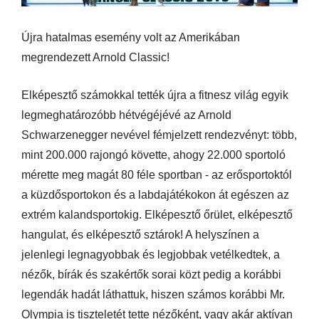
Újra hatalmas esemény volt az Amerikában
megrendezett Arnold Classic!
Elképesztő számokkal tették újra a fitnesz világ egyik
legmeghatározóbb hétvégéjévé az Arnold
Schwarzenegger nevével fémjelzett rendezvényt: több,
mint 200.000 rajongó követte, ahogy 22.000 sportoló
mérette meg magát 80 féle sportban - az erősportoktól
a küzdősportokon és a labdajátékokon át egészen az
extrém kalandsportokig. Elképesztő őrület, elképesztő
hangulat, és elképesztő sztárok! A helyszínen a
jelenlegi legnagyobbak és legjobbak vetélkedtek, a
nézők, bírák és szakértők sorai közt pedig a korábbi
legendák hadát láthattuk, hiszen számos korábbi Mr.
Olympia is tiszteletét tette nézőként, vagy akár aktívan