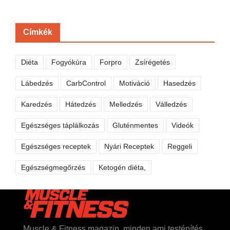
Címkék
Diéta
Fogyókúra
Forpro
Zsírégetés
Lábedzés
CarbControl
Motiváció
Hasedzés
Karedzés
Hátedzés
Melledzés
Válledzés
Egészséges táplálkozás
Gluténmentes
Videók
Egészséges receptek
Nyári Receptek
Reggeli
Egészségmegőrzés
Ketogén diéta,
Muscle & Fitness magazin, minden ami testépítés,