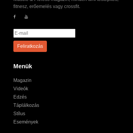
fitnesz, erőemelés vagy crossfit.
Menük
Magazin
Videók
Edzés
Táplálkozás
Stílus
Események