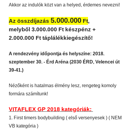
Akkor az indulók közt van a helyed, érdemes nevezni!
5.000.000
Az összdíjazás
Ft
,
melyből 3.000.000 Ft készpénz +
2.000.000 Ft táplálékkiegészítő!
A rendezvény időpontja és helyszíne: 2018.
szeptember 30. - Érd Aréna (2030 ÉRD, Velencei út
39-41.)
Nézőként is hatalmas élmény lesz, rengeteg komoly
formára számítunk!
VITAFLEX GP 2018 kategóriák:
1. First timers bodybuilding ( első versenyesek ) ( NEM
VB kategória )