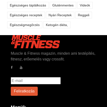
Egészséges táplálkozás
Gluténmentes
Videók
Egészséges receptek
Nyári Receptek
Reggeli
Egészségmegőrzés
Ketogén diéta,
Muscle & Fitness magazin, minden ami testépítés,
fitnesz, erőemelés vagy crossfit.