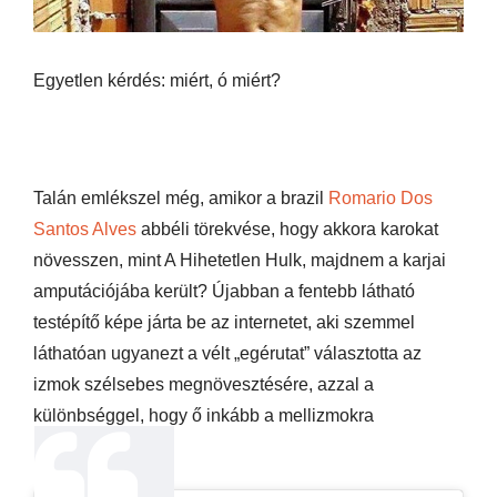
Egyetlen kérdés: miért, ó miért?
Talán emlékszel még, amikor a brazil
Romario Dos
Santos Alves
abbéli törekvése, hogy akkora karokat
növesszen, mint A Hihetetlen Hulk, majdnem a karjai
amputációjába került? Újabban a fentebb látható
testépítő képe járta be az internetet, aki szemmel
láthatóan ugyanezt a vélt „egérutat” választotta az
izmok szélsebes megnövesztésére, azzal a
különbséggel, hogy ő inkább a mellizmokra
koncentrált.