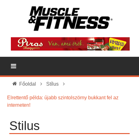
Főoldal
Stílus
Elrettentő példa: újabb szintolszörny bukkant fel az
interneten!
Stilus