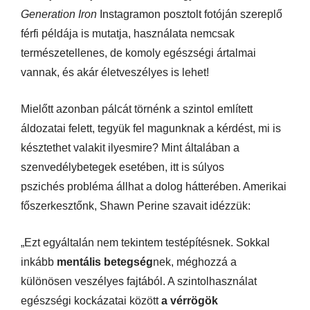
Generation Iron
Instagramon posztolt fotóján szereplő
férfi példája is mutatja, használata nemcsak
természetellenes, de komoly egészségi ártalmai
vannak, és akár életveszélyes is lehet!
Mielőtt azonban pálcát törnénk a szintol említett
áldozatai felett, tegyük fel magunknak a kérdést, mi is
késztethet valakit ilyesmire? Mint általában a
szenvedélybetegek esetében, itt is súlyos
pszichés probléma állhat a dolog hátterében. Amerikai
főszerkesztőnk, Shawn Perine szavait idézzük:
„Ezt egyáltalán nem tekintem testépítésnek. Sokkal
inkább
mentális betegség
nek, méghozzá a
különösen veszélyes fajtából. A szintolhasználat
egészségi kockázatai között
a vérrögök