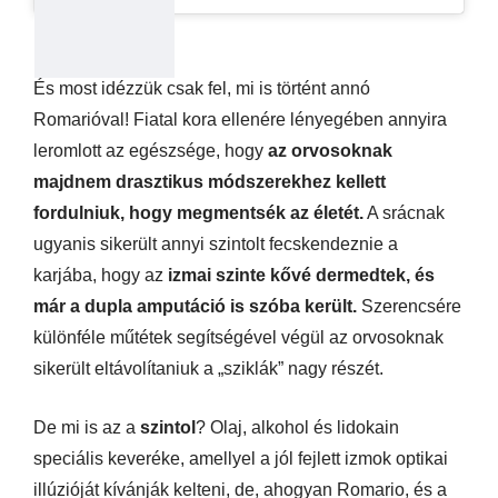
És most idézzük csak fel, mi is történt annó
Romarióval! Fiatal kora ellenére lényegében annyira
leromlott az egészsége, hogy
az orvosoknak
majdnem drasztikus módszerekhez kellett
fordulniuk, hogy megmentsék az életét.
A srácnak
ugyanis sikerült annyi szintolt fecskendeznie a
karjába, hogy az
izmai szinte kővé dermedtek, és
már a dupla amputáció is szóba került.
Szerencsére
különféle műtétek segítségével végül az orvosoknak
sikerült eltávolítaniuk a „sziklák” nagy részét.
De mi is az a
szintol
? Olaj, alkohol és lidokain
speciális keveréke, amellyel a jól fejlett izmok optikai
illúzióját kívánják kelteni, de, ahogyan Romario, és a