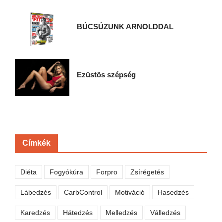
BÚCSÚZUNK ARNOLDDAL
Ezüstös szépség
Címkék
Diéta
Fogyókúra
Forpro
Zsírégetés
Lábedzés
CarbControl
Motiváció
Hasedzés
Karedzés
Hátedzés
Melledzés
Válledzés