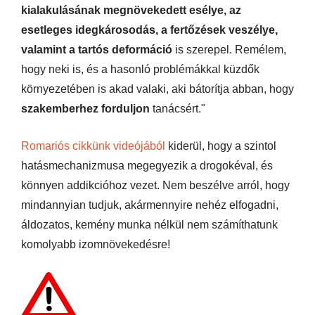
kialakulásának megnövekedett esélye, az
esetleges idegkárosodás, a fertőzések veszélye,
valamint a tartós deformáció
is szerepel. Remélem,
hogy neki is, és a hasonló problémákkal küzdők
környezetében is akad valaki, aki bátorítja abban, hogy
szakemberhez forduljon
tanácsért."
Romariós cikkünk videójából
kiderül, hogy a szintol
hatásmechanizmusa megegyezik a drogokéval, és
könnyen addikcióhoz vezet. Nem beszélve arról, hogy
mindannyian tudjuk, akármennyire nehéz elfogadni,
áldozatos, kemény munka nélkül nem számíthatunk
komolyabb izomnövekedésre!