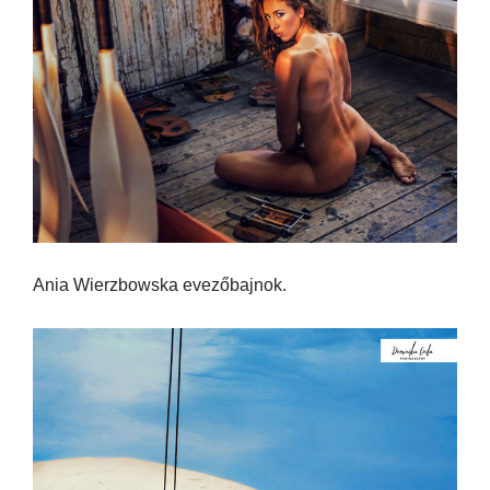
Ania Wierzbowska evezőbajnok.