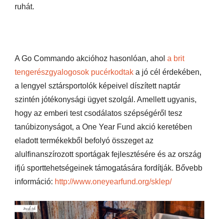
ruhát.
A Go Commando akcióhoz hasonlóan, ahol
a brit
tengerészgyalogosok pucérkodtak
a jó cél érdekében,
a lengyel sztársportolók képeivel díszített naptár
szintén jótékonysági ügyet szolgál. Amellett ugyanis,
hogy az emberi test csodálatos szépségéről tesz
tanúbizonyságot, a One Year Fund akció keretében
eladott termékekből befolyó összeget az
alulfinanszírozott sportágak fejlesztésére és az ország
ifjú sporttehetségeinek támogatására fordítják. Bővebb
információ:
http://www.oneyearfund.org/sklep/