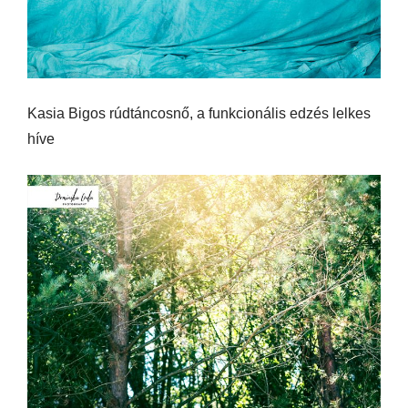
Kasia Bigos rúdtáncosnő, a funkcionális edzés lelkes
híve