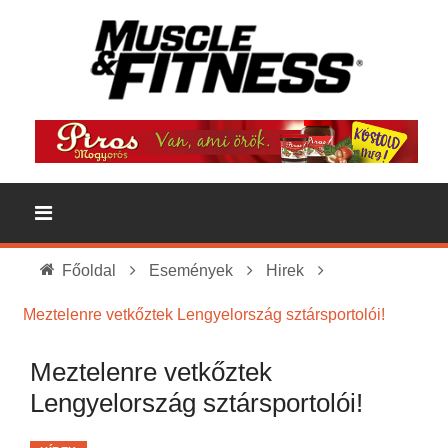
Főoldal
Események
Hirek
Meztelenre vetkőztek Lengyelország sztársportolói!
Meztelenre vetkőztek
Lengyelország sztársportolói!