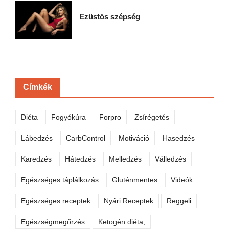
Ezüstös szépség
Címkék
Diéta
Fogyókúra
Forpro
Zsírégetés
Lábedzés
CarbControl
Motiváció
Hasedzés
Karedzés
Hátedzés
Melledzés
Válledzés
Egészséges táplálkozás
Gluténmentes
Videók
Egészséges receptek
Nyári Receptek
Reggeli
Egészségmegőrzés
Ketogén diéta,