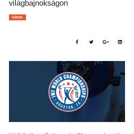
világbajnokságon
HÍREK