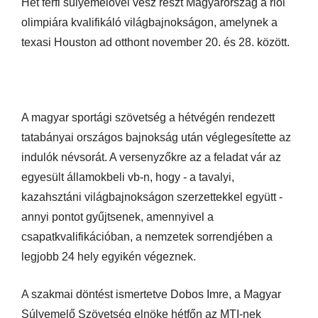
Hét férfi súlyemelővel vesz részt Magyarország a riói
olimpiára kvalifikáló világbajnokságon, amelynek a
texasi Houston ad otthont november 20. és 28. között.
A magyar sportági szövetség a hétvégén rendezett
tatabányai országos bajnokság után véglegesítette az
indulók névsorát. A versenyzőkre az a feladat vár az
egyesült államokbeli vb-n, hogy - a tavalyi,
kazahsztáni világbajnokságon szerzettekkel együtt -
annyi pontot gyűjtsenek, amennyivel a
csapatkvalifikációban, a nemzetek sorrendjében a
legjobb 24 hely egyikén végeznek.
A szakmai döntést ismertetve Dobos Imre, a Magyar
Súlyemelő Szövetség elnöke hétfőn az MTI-nek