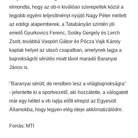
elmondta, hogy az ob-n kiválóan szerepeltek közül a
legjobb egyéni teljesítményt nyújtó Nagy Péter mellett
az eddigi alapemberek, a Tatabányán szintén jól
emelő Gyurkovics Ferenc, Soóky Gergely és Lerch
Zsolt, továbbá Vaspöri Gábor és Pócza Vajk Károly
kaptak helyet az utazó csapatban, amelynek tagja a
bajnokságról sérülés miatt távol maradó Baranyai
János is.
"Baranyai sérült, de rendben lesz a világbajnokságra"
- jelentette ki a sportvezető, aki hozzátette, a válogatott
már egy héttel a vb rajtja előtt elrepül az Egyesült
Államokba, hogy legyen elég ideje akklimatizálódni.
Forrás: MTI