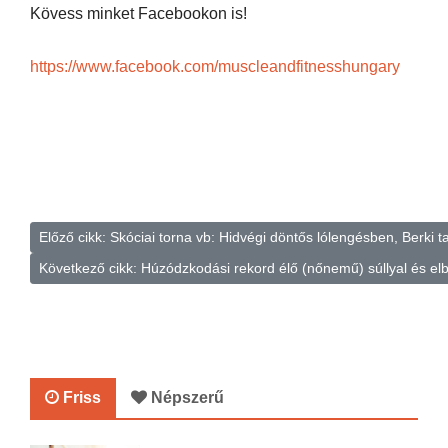
Kövess minket Facebookon is!
https://www.facebook.com/muscleandfitnesshungary
Előző cikk: Skóciai torna vb: Hidvégi döntős lólengésben, Berki tar
Következő cikk: Húzódzkodási rekord élő (nőnemű) súllyal és elba
Friss
Népszerű