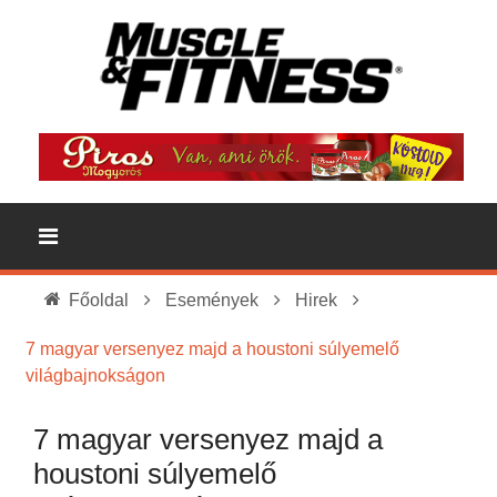
Főoldal
Események
Hirek
7 magyar versenyez majd a houstoni súlyemelő
világbajnokságon
7 magyar versenyez majd a
houstoni súlyemelő