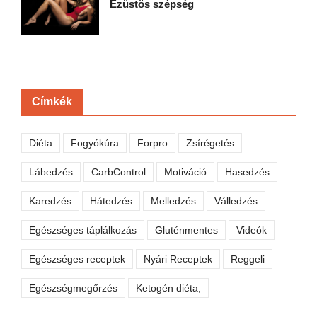
Ezüstös szépség
Címkék
Diéta
Fogyókúra
Forpro
Zsírégetés
Lábedzés
CarbControl
Motiváció
Hasedzés
Karedzés
Hátedzés
Melledzés
Válledzés
Egészséges táplálkozás
Gluténmentes
Videók
Egészséges receptek
Nyári Receptek
Reggeli
Egészségmegőrzés
Ketogén diéta,