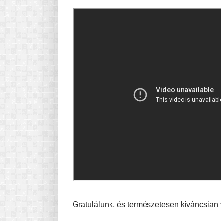
Gratulálunk, és természetesen kíváncsian v