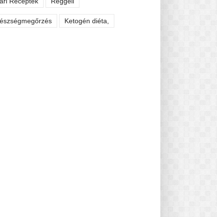
ári Receptek
Reggeli
észségmegőrzés
Ketogén diéta,