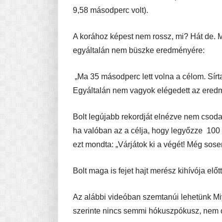
9,58 másodperc volt).
A korához képest nem rossz, mi? Hát de. 
egyáltalán nem büszke eredményére:
„Ma 35 másodperc lett volna a célom. Sírt
Egyáltalán nem vagyok elégedett az eredmé
Bolt legújabb rekordját elnézve nem csoda
ha valóban az a célja, hogy legyőzze 100 m
ezt mondta: „Várjátok ki a végét! Még sose
Bolt maga is fejet hajt merész kihívója előtt,
Az alábbi videóban szemtanúi lehetünk Miy
szerinte nincs semmi hókuszpókusz, nem or