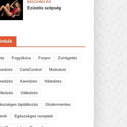
BESZÁMOLÓK
Ezüstös szépség
ímkék
éta
Fogyókúra
Forpro
Zsírégetés
bedzés
CarbControl
Motiváció
sedzés
Karedzés
Hátedzés
lledzés
Válledzés
észséges táplálkozás
Gluténmentes
deók
Egészséges receptek