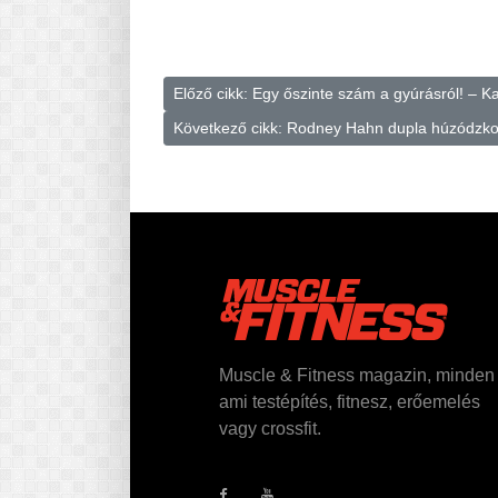
Előző cikk: Egy őszinte szám a gyúrásról! –
Következő cikk: Rodney Hahn dupla húzódzko
Muscle & Fitness magazin, minden
ami testépítés, fitnesz, erőemelés
vagy crossfit.