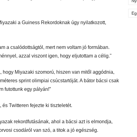
Ny
Eg
Miyazaki a Guiness Rekordoknak úgy nyilatkozott,
am a csalódottságtól, mert nem voltam jó formában.
nnyel, azzal viszont igen, hogy eljutottam a célig."
, hogy Miyazaki szomorú, hiszen van mitől aggódnia,
éteres sprint olimpiai csúcstartóját. A bátor bácsi csak
m futottunk egy pályán!”
 és Twitteren fejezte ki tiszteletét.
azak rekordfutásának, ahol a bácsi azt is elmondja,
vosi csodáról van szó, a titok a jó egészség.