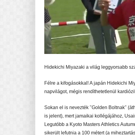
Hidekichi Miyazaki a világ leggyorsabb szá
Félre a kifogásokkal! A japán Hidekichi Mi
napvilágot, mégis rendíthetetlenül kardiózi
Sokan el is nevezték "Golden Boltnak" (áth
is jelent), mert jamaikai kollégájához, Us
Legutóbb a Kyoto Masters Athletics Autum
sikerült lefutnia a 100 métert (a miheztart