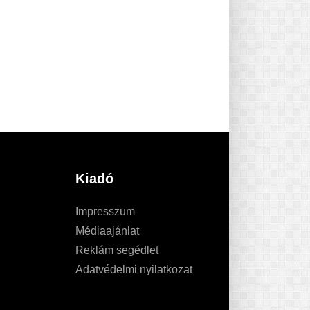
Kiadó
Impresszum
Médiaajánlat
Reklám segédlet
Adatvédelmi nyilatkozat