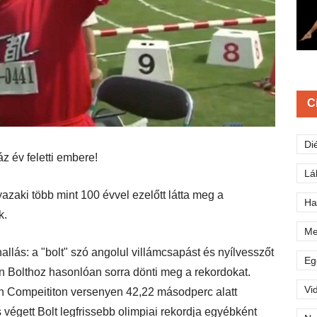
C
Di
z év feletti embere!
Lá
yazaki több mint 100 évvel ezelőtt látta meg a
Ha
k.
Me
allás: a "bolt" szó angolul villámcsapást és nyílvesszőt
Eg
ain Bolthoz hasonlóan sorra dönti meg a rekordokat.
Vi
n Compeititon versenyen 42,22 másodperc alatt
ás végett Bolt legfrissebb olimpiai rekordja egyébként