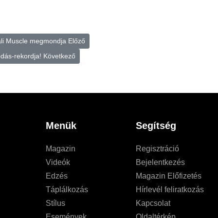
 Kali Muscle megmondja
Előző
dás-rekordja!
Következő
Menük
Segítség
Magazin
Regisztráció
Videók
Bejelentkezés
Edzés
Magazin Előfizetés
Táplálkozás
Hírlevél feliratkozás
Stílus
Kapcsolat
Események
Oldaltérkép