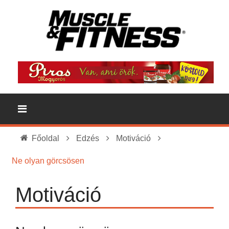
Főoldal
Edzés
Motiváció
Ne olyan görcsösen
Motiváció