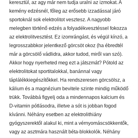
keresztül, az agy már nem tudja uralni az izmokat. A
kemény edzésnél, főleg az erősebb izzadással járó
sportoknál sok elektrolitot vesztesz. A nagyobb
melegben történő edzés a folyadékvesztéssel fokozza
az elektrolitvesztést. Ez izomrángást, és végül kínzó, a
legrosszabbkor jelentkező görcsöt okoz (ha ébredtél
már a görcsölő vádlidra, akkor tudod, miről van szó).
Akkor hogy nyerheted meg ezt a játszmát? Pótold az
elektrolitokat sportitalokkal, banánnal vagy
táplálékkiegészítőkkel. Ha rendszeresen görcsölsz, a
kálium és a magnézium bevitele szinte mindig működő
trükk. Továbbá figyelj oda a mindennapos kalcium és
D-vitamin pótlásodra, illetve a sót is jobban fogod
kívánni. Néhány esetben az elektrolithiány
gyógyszerektől alakul ki, mint a vérnyomáscsökkentők,
vagy az asztmára használt béta-blokkolók. Néhány