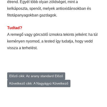
étrend. Egyél több olyan zöldséget, mint a
kelkáposzta, spenót, melyek antioxidánsokban és
fitotápanyagokban gazdagok.
Tudtad?
A remegő vagy görcsölő izmokra tekints jelként: ha túl
keményen nyomod, a tested így tudatja, hogy vedd
vissza a terhelést.
Előző cikk: Az arany standard
Előző
Következő cikk: A Nagyágyú
Következő