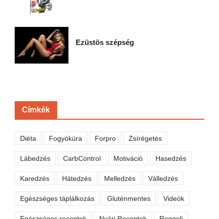
Ezüstös szépség
Címkék
Diéta
Fogyókúra
Forpro
Zsírégetés
Lábedzés
CarbControl
Motiváció
Hasedzés
Karedzés
Hátedzés
Melledzés
Válledzés
Egészséges táplálkozás
Gluténmentes
Videók
Egészséges receptek
Nyári Receptek
Reggeli