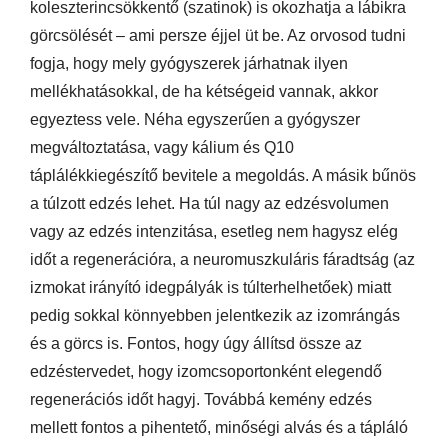
koleszterincsökkentő (szatinok) is okozhatja a lábikra
görcsölését – ami persze éjjel üt be. Az orvosod tudni
fogja, hogy mely gyógyszerek járhatnak ilyen
mellékhatásokkal, de ha kétségeid vannak, akkor
egyeztess vele. Néha egyszerűen a gyógyszer
megváltoztatása, vagy kálium és Q10
táplálékkiegészítő bevitele a megoldás. A másik bűnös
a túlzott edzés lehet. Ha túl nagy az edzésvolumen
vagy az edzés intenzitása, esetleg nem hagysz elég
időt a regenerációra, a neuromuszkuláris fáradtság (az
izmokat irányító idegpályák is túlterhelhetőek) miatt
pedig sokkal könnyebben jelentkezik az izomrángás
és a görcs is. Fontos, hogy úgy állítsd össze az
edzéstervedet, hogy izomcsoportonként elegendő
regenerációs időt hagyj. Továbbá kemény edzés
mellett fontos a pihentető, minőségi alvás és a tápláló