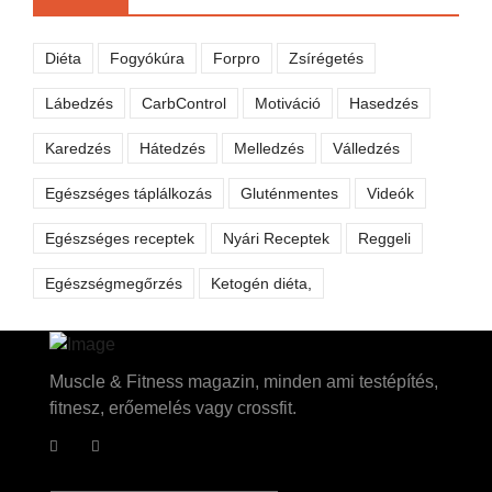
Diéta
Fogyókúra
Forpro
Zsírégetés
Lábedzés
CarbControl
Motiváció
Hasedzés
Karedzés
Hátedzés
Melledzés
Válledzés
Egészséges táplálkozás
Gluténmentes
Videók
Egészséges receptek
Nyári Receptek
Reggeli
Egészségmegőrzés
Ketogén diéta,
Muscle & Fitness magazin, minden ami testépítés,
fitnesz, erőemelés vagy crossfit.