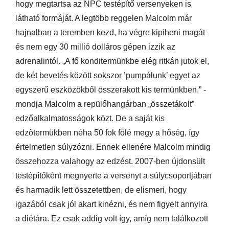
hogy megtartsa az NPC testépítő versenyeken is
látható formáját. A legtöbb reggelen Malcolm már
hajnalban a teremben kezd, ha végre kipiheni magát
és nem egy 30 millió dolláros gépen izzik az
adrenalintól. „A fő konditermünkbe elég ritkán jutok el,
de két bevetés között sokszor ’pumpálunk’ egyet az
egyszerű eszközökből összerakott kis termünkben.” -
mondja Malcolm a repülőhangárban „összetákolt”
edzőalkalmatosságok közt. De a saját kis
edzőtermükben néha 50 fok fölé megy a hőség, így
értelmetlen súlyzózni. Ennek ellenére Malcolm mindig
összehozza valahogy az edzést. 2007-ben újdonsült
testépítőként megnyerte a versenyt a súlycsoportjában
és harmadik lett összetettben, de elismeri, hogy
igazából csak jól akart kinézni, és nem figyelt annyira
a diétára. Ez csak addig volt így, amíg nem találkozott