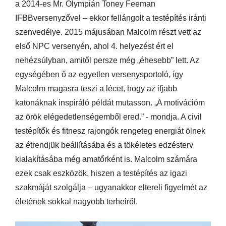
a 2014-es Mr. Olympián Toney Feeman
IFBB
versenyzővel – ekkor fellángolt a testépítés iránti
szenvedélye. 2015 májusában Malcolm részt vett az
első NPC versenyén, ahol 4. helyezést ért el
nehézsúlyban, amitől persze még „éhesebb” lett. Az
egységében ő az egyetlen versenysportoló, így
Malcolm magasra teszi a lécet, hogy az ifjabb
katonáknak inspiráló példát mutasson. „A motivációm
az örök elégedetlenségemből ered.” - mondja. A civil
testépítők és fitnesz rajongók rengeteg energiát ölnek
az étrendjük beállításába és a tökéletes edzésterv
kialakításába még amatőrként is. Malcolm számára
ezek csak eszközök, hiszen a testépítés az igazi
szakmáját szolgálja – ugyanakkor eltereli figyelmét az
életének sokkal nagyobb terheiről.