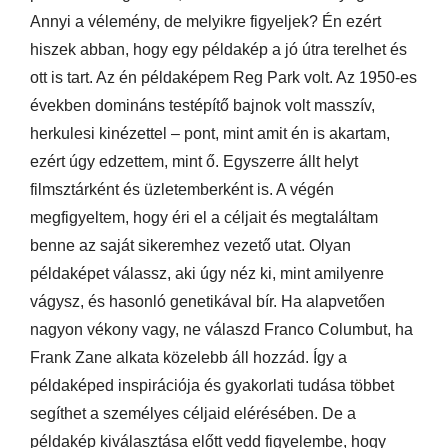
Annyi a vélemény, de melyikre figyeljek? Én ezért
hiszek abban, hogy egy példakép a jó útra terelhet és
ott is tart. Az én példaképem Reg Park volt. Az 1950-es
években domináns testépítő bajnok volt masszív,
herkulesi kinézettel – pont, mint amit én is akartam,
ezért úgy edzettem, mint ő. Egyszerre állt helyt
filmsztárként és üzletemberként is. A végén
megfigyeltem, hogy éri el a céljait és megtaláltam
benne az saját sikeremhez vezető utat. Olyan
példaképet válassz, aki úgy néz ki, mint amilyenre
vágysz, és hasonló genetikával bír. Ha alapvetően
nagyon vékony vagy, ne válaszd Franco Columbut, ha
Frank Zane alkata közelebb áll hozzád. Így a
példaképed inspirációja és gyakorlati tudása többet
segíthet a személyes céljaid elérésében. De a
példakép kiválasztása előtt vedd figyelembe, hogy