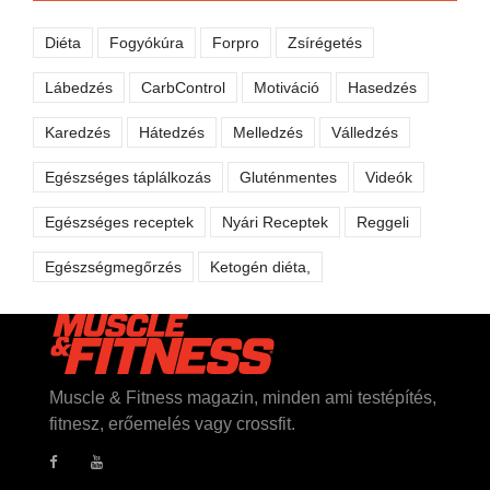
Diéta
Fogyókúra
Forpro
Zsírégetés
Lábedzés
CarbControl
Motiváció
Hasedzés
Karedzés
Hátedzés
Melledzés
Válledzés
Egészséges táplálkozás
Gluténmentes
Videók
Egészséges receptek
Nyári Receptek
Reggeli
Egészségmegőrzés
Ketogén diéta,
Muscle & Fitness magazin, minden ami testépítés,
fitnesz, erőemelés vagy crossfit.