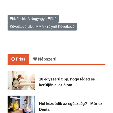
Előző cikk: A Nagyágyú
Előző
Következő cikk: MMA királynő
Következő
Friss
Népszerű
10 egyszerű tipp, hogy téged se
kerüljön el az álom
Hol kezdődik az egészség? - Móricz
Dental