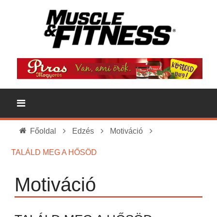
Főoldal
Edzés
Motiváció
TALÁLD MEG A HŐSÖD
Motiváció