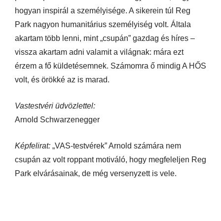
hogyan inspirál a személyisége. A sikerein túl Reg
Park nagyon humanitárius személyiség volt. Általa
akartam több lenni, mint „csupán” gazdag és híres –
vissza akartam adni valamit a világnak: mára ezt
érzem a fő küldetésemnek. Számomra ő mindig A HŐS
volt, és örökké az is marad.
Vastestvéri üdvözlettel:
Arnold Schwarzenegger
Képfelirat:
„VAS-testvérek” Arnold számára nem
csupán az volt roppant motiváló, hogy megfeleljen Reg
Park elvárásainak, de még versenyzett is vele.