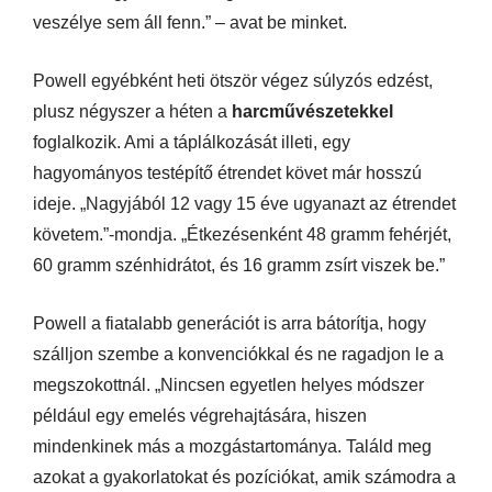
veszélye sem áll fenn.” – avat be minket.
Powell egyébként heti ötször végez súlyzós edzést,
plusz négyszer a héten a
harcművészetekkel
foglalkozik. Ami a táplálkozását illeti, egy
hagyományos testépítő étrendet követ már hosszú
ideje. „Nagyjából 12 vagy 15 éve ugyanazt az étrendet
követem.”-mondja. „Étkezésenként 48 gramm fehérjét,
60 gramm szénhidrátot, és 16 gramm zsírt viszek be.”
Powell a fiatalabb generációt is arra bátorítja, hogy
szálljon szembe a konvenciókkal és ne ragadjon le a
megszokottnál. „Nincsen egyetlen helyes módszer
például egy emelés végrehajtására, hiszen
mindenkinek más a mozgástartománya. Találd meg
azokat a gyakorlatokat és pozíciókat, amik számodra a