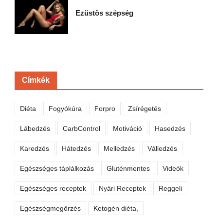
Ezüstös szépség
Címkék
Diéta
Fogyókúra
Forpro
Zsírégetés
Lábedzés
CarbControl
Motiváció
Hasedzés
Karedzés
Hátedzés
Melledzés
Válledzés
Egészséges táplálkozás
Gluténmentes
Videók
Egészséges receptek
Nyári Receptek
Reggeli
Egészségmegőrzés
Ketogén diéta,