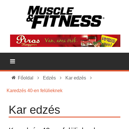
Főoldal
Edzés
Kar edzés
Karedzés 40-en felülieknek
Kar edzés