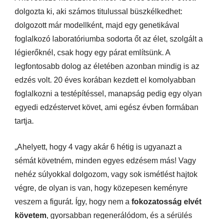
dolgozta ki, aki számos titulussal büszkélkedhet:
dolgozott már modellként, majd egy genetikával
foglalkozó laboratóriumba sodorta őt az élet, szolgált a
légierőknél, csak hogy egy párat említsünk. A
legfontosabb dolog az életében azonban mindig is az
edzés volt. 20 éves korában kezdett el komolyabban
foglalkozni a testépítéssel, manapság pedig egy olyan
egyedi edzéstervet követ, ami egész évben formában
tartja.
„Ahelyett, hogy 4 vagy akár 6 hétig is ugyanazt a
sémát követném, minden egyes edzésem más! Vagy
nehéz súlyokkal dolgozom, vagy sok ismétlést hajtok
végre, de olyan is van, hogy közepesen keményre
veszem a figurát. Így, hogy nem a
fokozatosság elvét
követem
, gyorsabban regenerálódom, és a sérülés