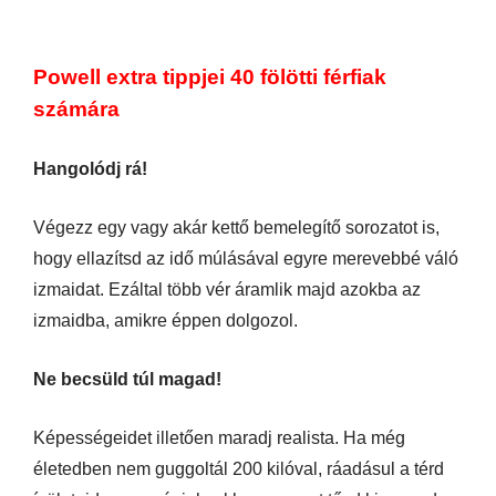
Powell extra tippjei 40 fölötti férfiak
számára
Hangolódj rá!
Végezz egy vagy akár kettő bemelegítő sorozatot is,
hogy ellazítsd az idő múlásával egyre merevebbé váló
izmaidat. Ezáltal több vér áramlik majd azokba az
izmaidba, amikre éppen dolgozol.
Ne becsüld túl magad!
Képességeidet illetően maradj realista. Ha még
életedben nem guggoltál 200 kilóval, ráadásul a térd