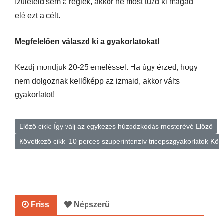
ízületeid sem a régiek, akkor ne most tűzd ki magad
elé ezt a célt.
Megfelelően válaszd ki a gyakorlatokat!
Kezdj mondjuk 20-25 emeléssel. Ha úgy érzed, hogy
nem dolgoznak kellőképp az izmaid, akkor válts
gyakorlatot!
Előző cikk: Így válj az egykezes húzódzkodás mesterévé
Előző
Következő cikk: 10 perces szuperintenzív tricepszgyakorlatok
Kö
Friss
Népszerű