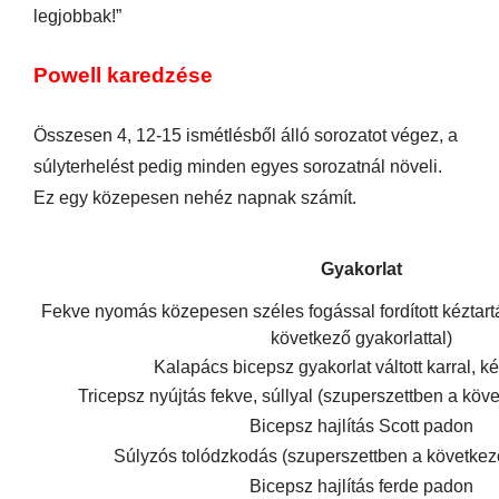
legjobbak!”
Powell karedzése
Összesen 4, 12-15 ismétlésből álló sorozatot végez, a
súlyterhelést pedig minden egyes sorozatnál növeli.
Ez egy közepesen nehéz napnak számít.
Gyakorlat
Fekve nyomás közepesen széles fogással fordított kéztart
következő gyakorlattal)
Kalapács bicepsz gyakorlat váltott karral, ké
Tricepsz nyújtás fekve, súllyal (szuperszettben a köve
Bicepsz hajlítás Scott padon
Súlyzós tolódzkodás (szuperszettben a következő
Bicepsz hajlítás ferde padon