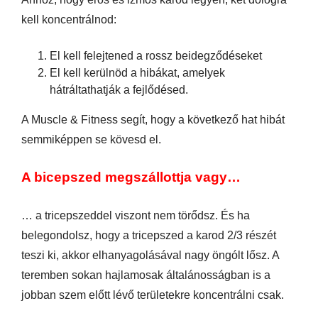
kell koncentrálnod:
El kell felejtened a rossz beidegződéseket
El kell kerülnöd a hibákat, amelyek
hátráltathatják a fejlődésed.
A Muscle & Fitness segít, hogy a következő hat hibát
semmiképpen se kövesd el.
A bicepszed megszállottja vagy…
… a tricepszeddel viszont nem törődsz. És ha
belegondolsz, hogy a tricepszed a karod 2/3 részét
teszi ki, akkor elhanyagolásával nagy öngólt lősz. A
teremben sokan hajlamosak általánosságban is a
jobban szem előtt lévő területekre koncentrálni csak.