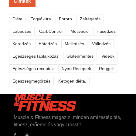
Címkék
Diéta
Fogyókúra
Forpro
Zsírégetés
Lábedzés
CarbControl
Motiváció
Hasedzés
Karedzés
Hátedzés
Melledzés
Válledzés
Egészséges táplálkozás
Gluténmentes
Videók
Egészséges receptek
Nyári Receptek
Reggeli
Egészségmegőrzés
Ketogén diéta,
Muscle & Fitness magazin, minden ami testépítés,
fitnesz, erőemelés vagy crossfit.