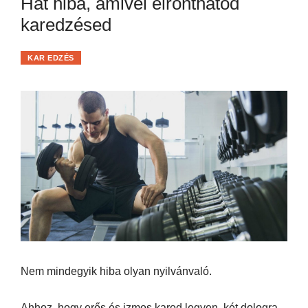
Hat hiba, amivel elronthatod
karedzésed
KAR EDZÉS
Nem mindegyik hiba olyan nyilvánvaló.
Ahhoz, hogy erős és izmos karod legyen, két dologra