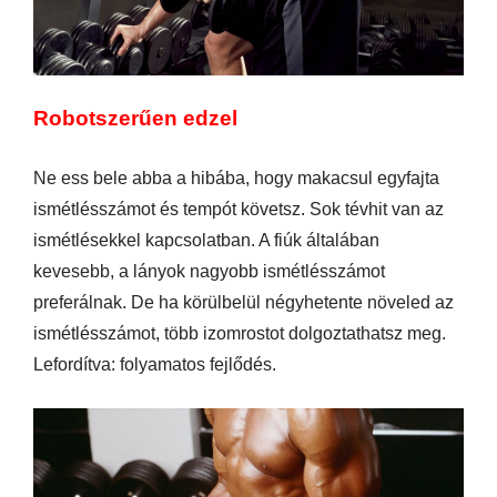
Robotszerűen edzel
Ne ess bele abba a hibába, hogy makacsul egyfajta
ismétlésszámot és tempót követsz. Sok tévhit van az
ismétlésekkel kapcsolatban. A fiúk általában
kevesebb, a lányok nagyobb ismétlésszámot
preferálnak. De ha körülbelül négyhetente növeled az
ismétlésszámot, több izomrostot dolgoztathatsz meg.
Lefordítva: folyamatos fejlődés.