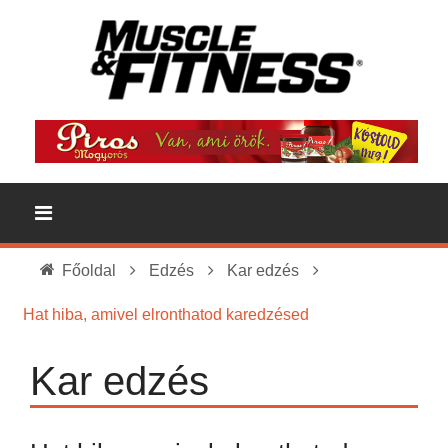
Főoldal
Edzés
Kar edzés
Hat hiba, amivel elronthatod karedzésed
Kar edzés