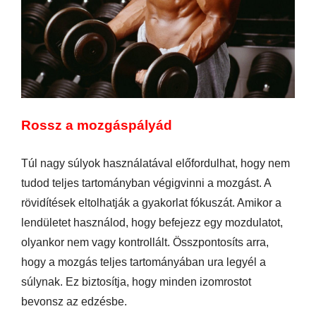
Rossz a mozgáspályád
Túl nagy súlyok használatával előfordulhat, hogy nem
tudod teljes tartományban végigvinni a mozgást. A
rövidítések eltolhatják a gyakorlat fókuszát. Amikor a
lendületet használod, hogy befejezz egy mozdulatot,
olyankor nem vagy kontrollált. Összpontosíts arra,
hogy a mozgás teljes tartományában ura legyél a
súlynak. Ez biztosítja, hogy minden izomrostot
bevonsz az edzésbe.