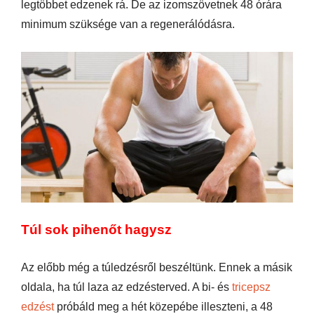
legtöbbet edzenek rá. De az izomszövetnek 48 órára
minimum szüksége van a regenerálódásra.
Túl sok pihenőt hagysz
Az előbb még a túledzésről beszéltünk. Ennek a másik
oldala, ha túl laza az edzésterved. A bi- és
tricepsz
edzést
próbáld meg a hét közepébe illeszteni, a 48