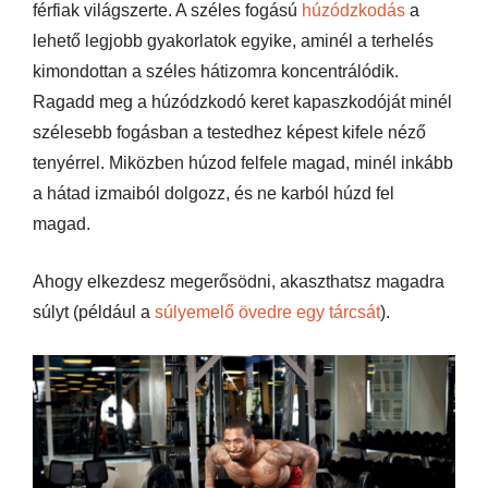
férfiak világszerte. A széles fogású
húzódzkodás
a
lehető legjobb gyakorlatok egyike, aminél a terhelés
kimondottan a széles hátizomra koncentrálódik.
Ragadd meg a húzódzkodó keret kapaszkodóját minél
szélesebb fogásban a testedhez képest kifele néző
tenyérrel. Miközben húzod felfele magad, minél inkább
a hátad izmaiból dolgozz, és ne karból húzd fel
magad.
Ahogy elkezdesz megerősödni, akaszthatsz magadra
súlyt (például a
súlyemelő övedre egy tárcsát
).