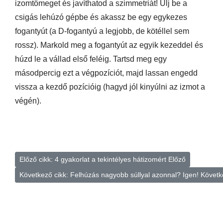
izomtömeget és javíthatod a szimmetriát! Ülj be a
csigás lehúzó gépbe és akassz be egy egykezes
fogantyút (a D-fogantyú a legjobb, de kötéllel sem
rossz). Markold meg a fogantyút az egyik kezeddel és
húzd le a vállad első feléig. Tartsd meg egy
másodpercig ezt a végpozíciót, majd lassan engedd
vissza a kezdő pozícióig (hagyd jól kinyúlni az izmot a
végén).
Előző cikk: 4 gyakorlat a tekintélyes hátizomért
Előző
Következő cikk: Felhúzás nagyobb súllyal azonnal? Igen!
Követk