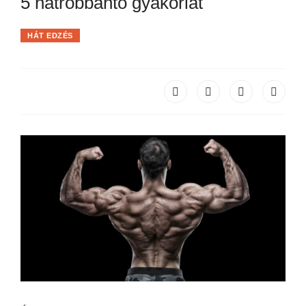
5 hátrobbantó gyakorlat
HÁT EDZÉS