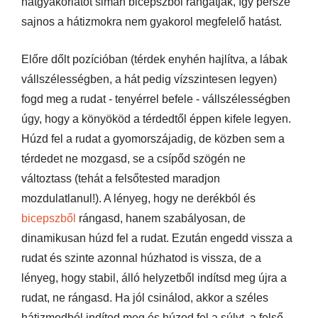
hátgyakorlatot simán bicepszből rángatják, így persze
sajnos a hátizmokra nem gyakorol megfelelő hatást.
Előre dőlt pozícióban (térdek enyhén hajlítva, a lábak
vállszélességben, a hát pedig vízszintesen legyen)
fogd meg a rudat - tenyérrel befele - vállszélességben
úgy, hogy a könyököd a térdedtől éppen kifele legyen.
Húzd fel a rudat a gyomorszájadig, de közben sem a
térdedet ne mozgasd, se a csípőd szögén ne
változtass (tehát a felsőtested maradjon
mozdulatlanul!). A lényeg, hogy ne derékból és
bicepszből
rángasd, hanem szabályosan, de
dinamikusan húzd fel a rudat. Ezután engedd vissza a
rudat és szinte azonnal húzhatod is vissza, de a
lényeg, hogy stabil, álló helyzetből indítsd meg újra a
rudat, ne rángasd. Ha jól csinálod, akkor a széles
hátizmodból indítod meg és húzod fel a súlyt, a felső