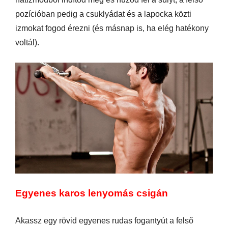
pozícióban pedig a csuklyádat és a lapocka közti
izmokat fogod érezni (és másnap is, ha elég hatékony
voltál).
Egyenes karos lenyomás csigán
Akassz egy rövid egyenes rudas fogantyút a felső