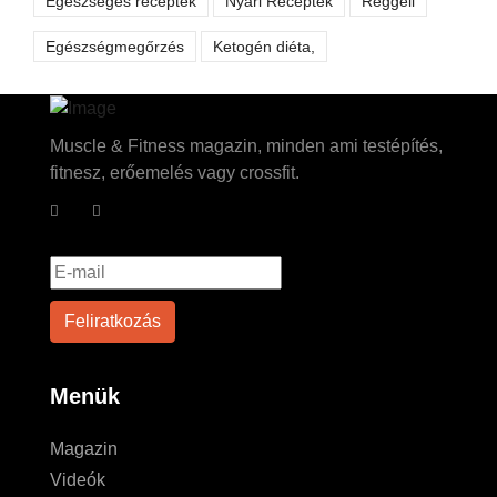
Egészséges receptek
Nyári Receptek
Reggeli
Egészségmegőrzés
Ketogén diéta,
Muscle & Fitness magazin, minden ami testépítés,
fitnesz, erőemelés vagy crossfit.
Menük
Magazin
Videók