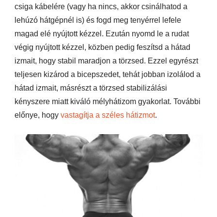
csiga kábelére (vagy ha nincs, akkor csinálhatod a
lehúzó hátgépnél is) és fogd meg tenyérrel lefele
magad elé nyújtott kézzel. Ezután nyomd le a rudat
végig nyújtott kézzel, közben pedig feszítsd a hátad
izmait, hogy stabil maradjon a törzsed. Ezzel egyrészt
teljesen kizárod a bicepszedet, tehát jobban izolálod a
hátad izmait, másrészt a törzsed stabilizálási
kényszere miatt kiváló mélyhátizom gyakorlat. További
előnye, hogy
vastagítja a széles hátizmot
.