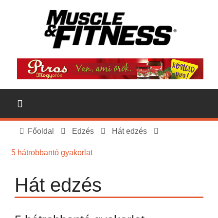
Főoldal
Edzés
Hát edzés
5 hátrobbantó gyakorlat
Hát edzés