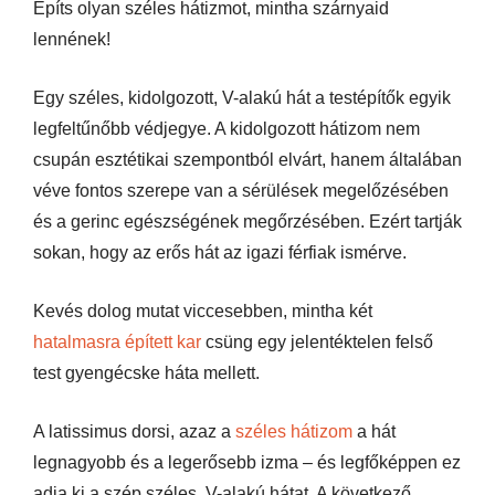
Építs olyan széles hátizmot, mintha szárnyaid
lennének!
Egy széles, kidolgozott, V-alakú hát a testépítők egyik
legfeltűnőbb védjegye. A kidolgozott hátizom nem
csupán esztétikai szempontból elvárt, hanem általában
véve fontos szerepe van a sérülések megelőzésében
és a gerinc egészségének megőrzésében. Ezért tartják
sokan, hogy az erős hát az igazi férfiak ismérve.
Kevés dolog mutat viccesebben, mintha két
hatalmasra épített kar
csüng egy jelentéktelen felső
test gyengécske háta mellett.
A latissimus dorsi, azaz a
széles hátizom
a hát
legnagyobb és a legerősebb izma – és legfőképpen ez
adja ki a szép széles, V-alakú hátat. A következő