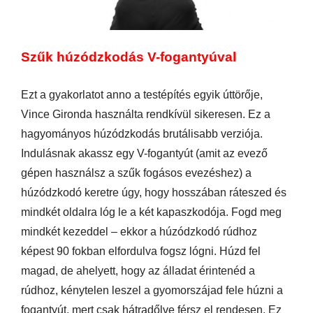
Szűk húzódzkodás V-fogantyúval
Ezt a gyakorlatot anno a testépítés egyik úttörője,
Vince Gironda használta rendkívül sikeresen. Ez a
hagyományos húzódzkodás brutálisabb verziója.
Indulásnak akassz egy V-fogantyút (amit az evező
gépen használsz a szűk fogásos evezéshez) a
húzódzkodó keretre úgy, hogy hosszában ráteszed és
mindkét oldalra lóg le a két kapaszkodója. Fogd meg
mindkét kezeddel – ekkor a húzódzkodó rúdhoz
képest 90 fokban elfordulva fogsz lógni. Húzd fel
magad, de ahelyett, hogy az álladat érintenéd a
rúdhoz, kénytelen leszel a gyomorszájad fele húzni a
fogantyút, mert csak hátradőlve férsz el rendesen. Ez