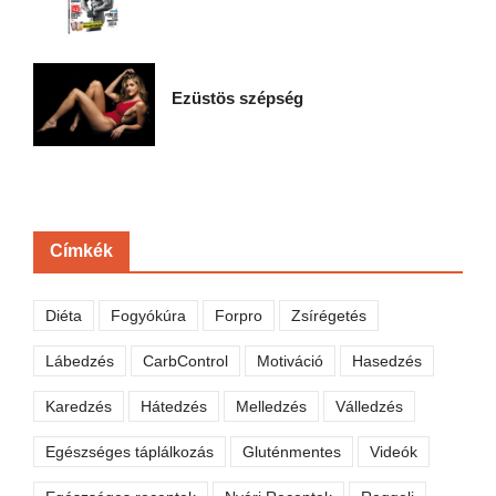
Ezüstös szépség
Címkék
Diéta
Fogyókúra
Forpro
Zsírégetés
Lábedzés
CarbControl
Motiváció
Hasedzés
Karedzés
Hátedzés
Melledzés
Válledzés
Egészséges táplálkozás
Gluténmentes
Videók