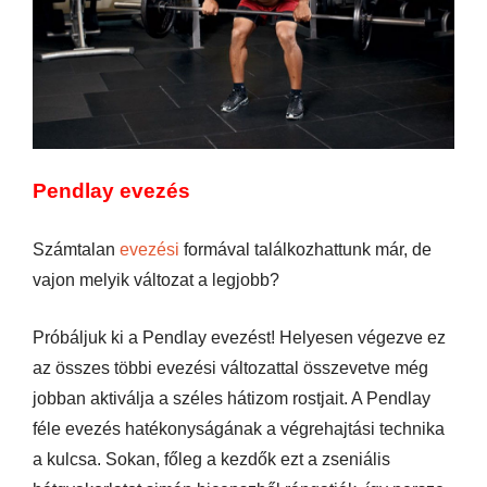
Pendlay evezés
Számtalan
evezési
formával találkozhattunk már, de
vajon melyik változat a legjobb?
Próbáljuk ki a Pendlay evezést! Helyesen végezve ez
az összes többi evezési változattal összevetve még
jobban aktiválja a széles hátizom rostjait. A Pendlay
féle evezés hatékonyságának a végrehajtási technika
a kulcsa. Sokan, főleg a kezdők ezt a zseniális