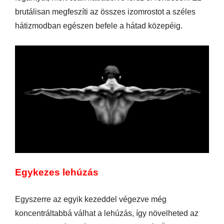
brutálisan megfeszíti az összes izomrostot a széles
hátizmodban egészen befele a hátad közepéig.
Egykezes lehúzás
Egyszerre az egyik kezeddel végezve még
koncentráltabbá válhat a lehúzás, így növelheted az