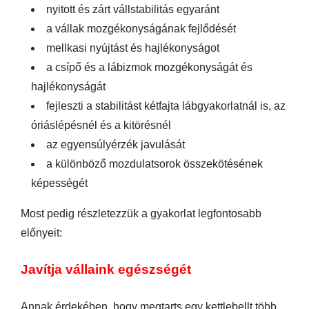
nyitott és zárt vállstabilitás egyaránt
a vállak mozgékonyságának fejlődését
mellkasi nyújtást és hajlékonyságot
a csípő és a lábizmok mozgékonyságát és
hajlékonyságát
fejleszti a stabilitást kétfajta lábgyakorlatnál is, az
óriáslépésnél és a kitörésnél
az egyensúlyérzék javulását
a különböző mozdulatsorok összekötésének
képességét
Most pedig részletezzük a gyakorlat legfontosabb
előnyeit:
Javítja vállaink egészségét
Annak érdekében, hogy megtarts egy kettlebellt több,