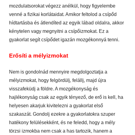
mozdulatsorokat végezz anélkül, hogy figyelembe
venné a fizikai korlátaidat. Amikor feltolod a csípőd
hídtartásba és átlendíted az egyik lábad oldalra, akkor
kénytelen vagy megnyitni a csípőizmokat. Ez a
gyakorlat segít csípődet igazán mozgékonnyá tenni.
Erősíti a mélyizmokat
Nem is gondolnád mennyire megdolgoztatja a
mélyizmokat, hogy felgördülj, felállj, majd újra
visszafeküdj a földre. A mozgékonyság és
hajlékonyság csak az egyik tényező, de erő is kell, ha
helyesen akarjuk kivitelezni a gyakorlat első
szakaszát. Gondolj ezekre a gyakorlatokra szuper
hatékony felülésekként, és ne feledd, hogy a mély
törzsi izmokba nem csak a has tartozik, hanem a