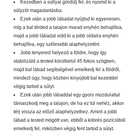
Kezedben a súllyal gördülj fel, és nyomd ki a
súlyzót magastartásba.
Ezek után a jobb lábadat nyújtsd ki egyenesen,
míg a bal térded a talajon marad enyhén behajlítva,
majd a jobb lábadat vidd ki a jobb oldalra enyhén
behajlítva, egy szélesebb alaphelyzetért.
Jobb tenyered helyezd a földre, hogy így
stabilizáld a tested körülbelül 45 fokos szögben,
majd bal lábad segítségével emelkedj fel a földről,
mindezt úgy, hogy közben kinyújtott bal kezeddel
végig tartod a súlyt.
Ezek után jobb lábaddal egy gyors mozdulattal
támaszkodj meg a talajon, de ha ez túl nehéz, akkor
térj vissza az előző alaphelyzethez. Amint a jobb
lábad a tested mögött van, ebből a kitörés pozícióból
emelkedj fel, miközben végig fent tartod a súlyt.