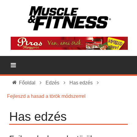
Főoldal
Edzés
Has edzés
Fejleszd a hasad a török módszerrel
Has edzés