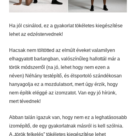
Ha jól csinálod, ez a gyakorlat tökéletes kiegészítése
lehet az edzéstervednek!
Hacsak nem töltötted az elmúlt éveket valamilyen
elhagyatott barlangban, valószínűleg hallottál már a
török módszerről (na jó, lehet hogy nem ezen a
néven) Néhány testépítő, és élsportoló szándékosan
hanyagolja ez a mozdulatsort, mert úgy érzik, hogy
nem építik eléggé az izomzatot. Van egy jó hírünk,
mert tévednek!
Abban talán igazuk van, hogy nem ez a leghatásosabb
izomépítő, de egy gyakorlatnak másról is kell szólnia.
A „török felkelés” tökéletes kiegészítése lehet