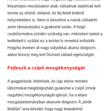
folyamatos mozdulatsor alatt, válladnak stabilnak kell
lennie az elülső, oldalsó, és fej felett történő
helyzetekben is. Nem is beszélve a másik válladról,
amin támaszkodsz a gyakorlat során. A forgó
csuklóizmokra szintén szükség van, miközben tartod a
kettlebell-t, ezáltal ez a terület is remekül erősödik.
Hogyha éveken át nagy súlyokkal akarsz dolgozni,
akkor bizony meg kell őrizned vállaid egészségét.
Fejleszti a csípő mozgékonyságát
A guggolások, kitörések, és úgy eleve minden
lábizmokat megdolgoztató gyakorlat a csípő izmok
nagyfokú mozgékonyságát igényli, ha a teljes
mozgástartományban akarunk dolgozni. A „török
felállás” arra késztet, hogy nagy terjedelmű