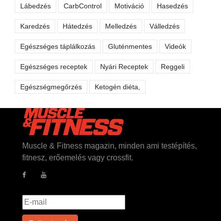
Lábedzés
CarbControl
Motiváció
Hasedzés
Karedzés
Hátedzés
Melledzés
Válledzés
Egészséges táplálkozás
Gluténmentes
Videók
Egészséges receptek
Nyári Receptek
Reggeli
Egészségmegőrzés
Ketogén diéta,
Muscle & Fitness magazin, minden ami testépítés,
fitnesz, erőemelés vagy crossfit.