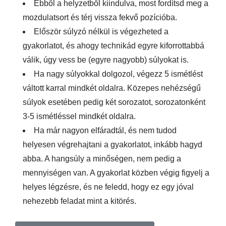
Ebből a helyzetből kiindulva, most fordítsd meg a
mozdulatsort és térj vissza fekvő pozícióba.
Először súlyzó nélkül is végezheted a
gyakorlatot, és ahogy technikád egyre kiforrottabbá
válik, úgy vess be (egyre nagyobb) súlyokat is.
Ha nagy súlyokkal dolgozol, végezz 5 ismétlést
váltott karral mindkét oldalra. Közepes nehézségű
súlyok esetében pedig két sorozatot, sorozatonként
3-5 ismétléssel mindkét oldalra.
Ha már nagyon elfáradtál, és nem tudod
helyesen végrehajtani a gyakorlatot, inkább hagyd
abba. A hangsúly a minőségen, nem pedig a
mennyiségen van. A gyakorlat közben végig figyelj a
helyes légzésre, és ne feledd, hogy ez egy jóval
nehezebb feladat mint a kitörés.