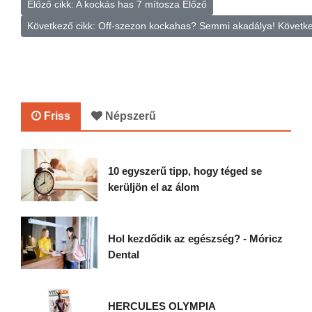
Előző cikk: A kockás has 7 mítosza
Előző
Következő cikk: Off-szezon kockahas? Semmi akadálya!
Követk
Friss
Népszerű
10 egyszerű tipp, hogy téged se
kerüljön el az álom
Hol kezdődik az egészség? - Móricz
Dental
HERCULES OLYMPIA