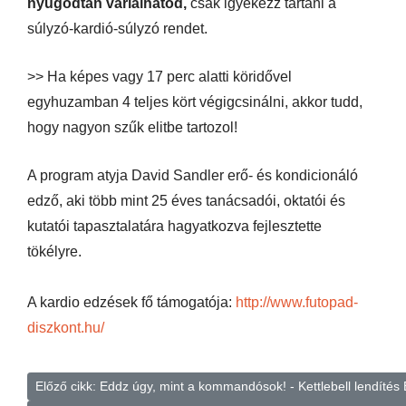
nyugodtan variálhatod,
csak igyekezz tartani a
súlyzó-kardió-súlyzó rendet.
>> Ha képes vagy 17 perc alatti köridővel
egyhuzamban 4 teljes kört végigcsinálni, akkor tudd,
hogy nagyon szűk elitbe tartozol!
A program atyja David Sandler erő- és kondicionáló
edző, aki több mint 25 éves tanácsadói, oktatói és
kutatói tapasztalatára hagyatkozva fejlesztette
tökélyre.
A kardio edzések fő támogatója:
http://www.futopad-
diszkont.hu/
Előző cikk: Eddz úgy, mint a kommandósok! - Kettlebell lendítés