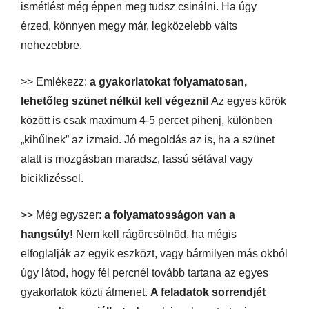
ismétlést még éppen meg tudsz csinálni. Ha úgy
érzed, könnyen megy már, legközelebb válts
nehezebbre.
>> Emlékezz:
a gyakorlatokat folyamatosan,
lehetőleg szünet nélkül kell végezni!
Az egyes körök
között is csak maximum 4-5 percet pihenj, különben
„kihűlnek” az izmaid. Jó megoldás az is, ha a szünet
alatt is mozgásban maradsz, lassú sétával vagy
biciklizéssel.
>> Még egyszer:
a folyamatosságon van a
hangsúly!
Nem kell rágörcsölnöd, ha mégis
elfoglalják az egyik eszközt, vagy bármilyen más okból
úgy látod, hogy fél percnél tovább tartana az egyes
gyakorlatok közti átmenet.
A feladatok sorrendjét