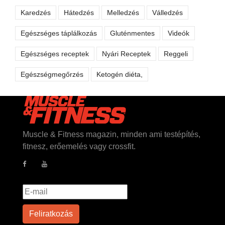
Karedzés
Hátedzés
Melledzés
Válledzés
Egészséges táplálkozás
Gluténmentes
Videók
Egészséges receptek
Nyári Receptek
Reggeli
Egészségmegőrzés
Ketogén diéta,
Muscle & Fitness magazin, minden ami testépítés,
fitnesz, erőemelés vagy crossfit.