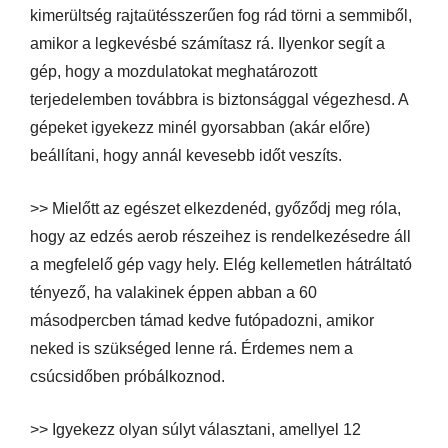
kimerültség rajtaütésszerűen fog rád törni a semmiből,
amikor a legkevésbé számítasz rá. Ilyenkor segít a
gép, hogy a mozdulatokat meghatározott
terjedelemben továbbra is biztonsággal végezhesd. A
gépeket igyekezz minél gyorsabban (akár előre)
beállítani, hogy annál kevesebb időt veszíts.
>> Mielőtt az egészet elkezdenéd, győződj meg róla,
hogy az edzés aerob részeihez is rendelkezésedre áll
a megfelelő gép vagy hely. Elég kellemetlen hátráltató
tényező, ha valakinek éppen abban a 60
másodpercben támad kedve futópadozni, amikor
neked is szükséged lenne rá. Érdemes nem a
csúcsidőben próbálkoznod.
>> Igyekezz olyan súlyt választani, amellyel 12