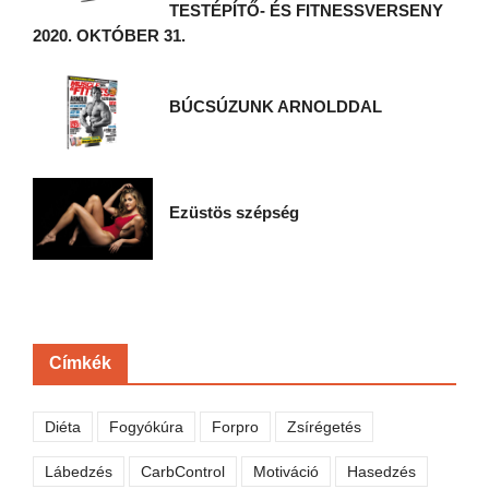
TESTÉPÍTŐ- ÉS FITNESSVERSENY
2020. OKTÓBER 31.
BÚCSÚZUNK ARNOLDDAL
Ezüstös szépség
Címkék
Diéta
Fogyókúra
Forpro
Zsírégetés
Lábedzés
CarbControl
Motiváció
Hasedzés