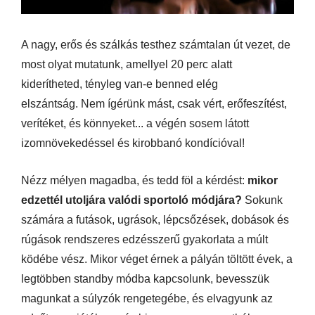
A nagy, erős és szálkás testhez számtalan út vezet, de
most olyat mutatunk, amellyel 20 perc alatt
kiderítheted, tényleg van-e benned elég
elszántság. Nem ígérünk mást, csak vért, erőfeszítést,
verítéket, és könnyeket... a végén sosem látott
izomnövekedéssel és kirobbanó kondícióval!
Nézz mélyen magadba, és tedd föl a kérdést:
mikor
edzettél utoljára valódi sportoló módjára?
Sokunk
számára a futások, ugrások, lépcsőzések, dobások és
rúgások rendszeres edzésszerű gyakorlata a múlt
ködébe vész. Mikor véget érnek a pályán töltött évek, a
legtöbben standby módba kapcsolunk, bevesszük
magunkat a súlyzók rengetegébe, és elvagyunk az