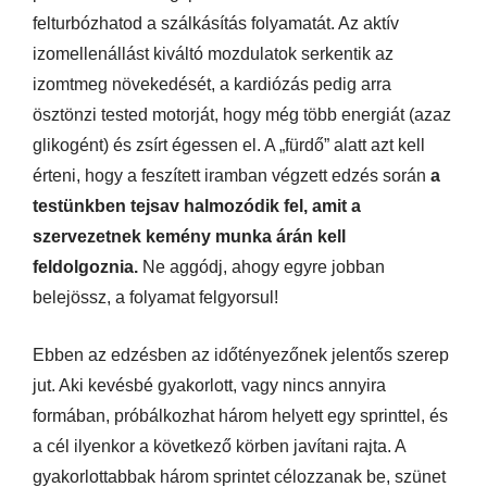
felturbózhatod a szálkásítás folyamatát. Az aktív
izomellenállást kiváltó mozdulatok serkentik az
izomtmeg növekedését, a kardiózás pedig arra
ösztönzi tested motorját, hogy még több energiát (azaz
glikogént) és zsírt égessen el. A „fürdő” alatt azt kell
érteni, hogy a feszített iramban végzett edzés során
a
testünkben tejsav halmozódik fel, amit a
szervezetnek kemény munka árán kell
feldolgoznia.
Ne aggódj, ahogy egyre jobban
belejössz, a folyamat felgyorsul!
Ebben az edzésben az időtényezőnek jelentős szerep
jut. Aki kevésbé gyakorlott, vagy nincs annyira
formában, próbálkozhat három helyett egy sprinttel, és
a cél ilyenkor a következő körben javítani rajta. A
gyakorlottabbak három sprintet célozzanak be, szünet