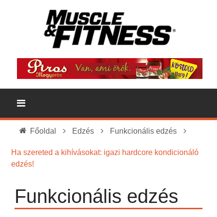
Főoldal
Edzés
Funkcionális edzés
Ha szereted a kihívásokat: igazi hardcore kondicionáló
edzés!
Funkcionális edzés