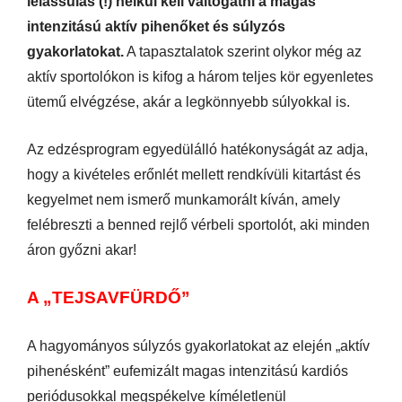
lelassulás (!) nélkül kell váltogatni a magas
intenzitású aktív pihenőket és súlyzós
gyakorlatokat.
A tapasztalatok szerint olykor még az
aktív sportolókon is kifog a három teljes kör egyenletes
ütemű elvégzése, akár a legkönnyebb súlyokkal is.
Az edzésprogram egyedülálló hatékonyságát az adja,
hogy a kivételes erőnlét mellett rendkívüli kitartást és
kegyelmet nem ismerő munkamorált kíván, amely
felébreszti a benned rejlő vérbeli sportolót, aki minden
áron győzni akar!
A „TEJSAVFÜRDŐ”
A hagyományos súlyzós gyakorlatokat az elején „aktív
pihenésként” eufemizált magas intenzitású kardiós
periódusokkal megspékelve kíméletlenül