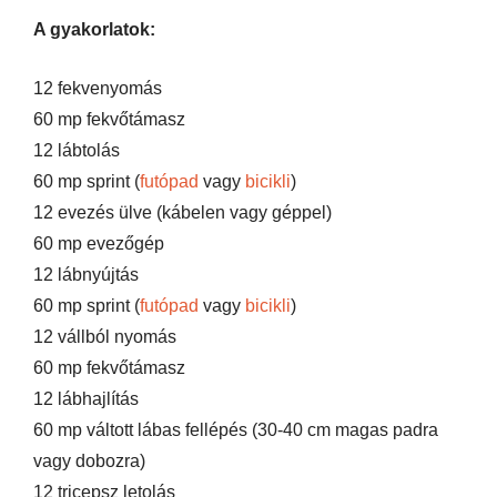
A gyakorlatok:
12 fekvenyomás
60 mp fekvőtámasz
12 lábtolás
60 mp sprint (
futópad
vagy
bicikli
)
12 evezés ülve (kábelen vagy géppel)
60 mp evezőgép
12 lábnyújtás
60 mp sprint (
futópad
vagy
bicikli
)
12 vállból nyomás
60 mp fekvőtámasz
12 lábhajlítás
60 mp váltott lábas fellépés (30-40 cm magas padra
vagy dobozra)
12 tricepsz letolás