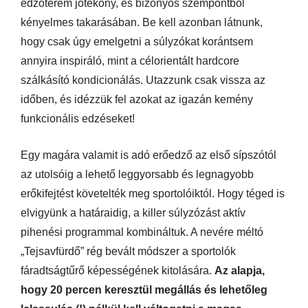
edzőterem jótékony, és bizonyos szempontból
kényelmes takarásában. Be kell azonban látnunk,
hogy csak úgy emelgetni a súlyzókat korántsem
annyira inspiráló, mint a célorientált hardcore
szálkásító kondicionálás. Utazzunk csak vissza az
időben, és idézzük fel azokat az igazán kemény
funkcionális edzéseket!
Egy magára valamit is adó erőedző az első sípszótól
az utolsóig a lehető leggyorsabb és legnagyobb
erőkifejtést követelték meg sportolóiktól. Hogy téged is
elvigyünk a határaidig, a killer súlyzózást aktív
pihenési programmal kombináltuk. A nevére méltó
„Tejsavfürdő” rég bevált módszer a sportolók
fáradtságtűrő képességének kitolására.
Az alapja,
hogy 20 percen keresztül megállás és lehetőleg