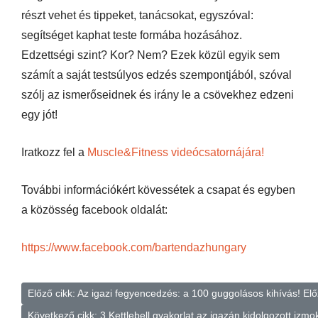
részt vehet és tippeket, tanácsokat, egyszóval:
segítséget kaphat teste formába hozásához.
Edzettségi szint? Kor? Nem? Ezek közül egyik sem
számít a saját testsúlyos edzés szempontjából, szóval
szólj az ismerőseidnek és irány le a csövekhez edzeni
egy jót!
Iratkozz fel a
Muscle&Fitness videócsatornájára!
További információkért kövessétek a csapat és egyben
a közösség facebook oldalát:
https://www.facebook.com/bartendazhungary
Előző cikk: Az igazi fegyencedzés: a 100 guggolásos kihívás!
Elő
Következő cikk: 3 Kettlebell gyakorlat az igazán kidolgozott izmo