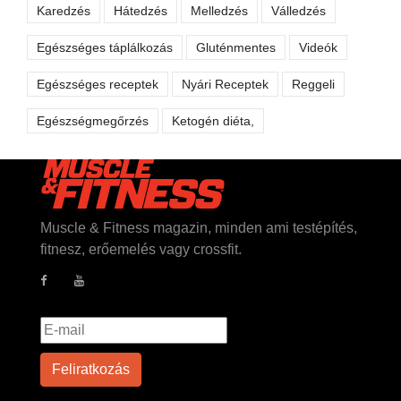
Karedzés
Hátedzés
Melledzés
Válledzés
Egészséges táplálkozás
Gluténmentes
Videók
Egészséges receptek
Nyári Receptek
Reggeli
Egészségmegőrzés
Ketogén diéta,
Muscle & Fitness magazin, minden ami testépítés,
fitnesz, erőemelés vagy crossfit.