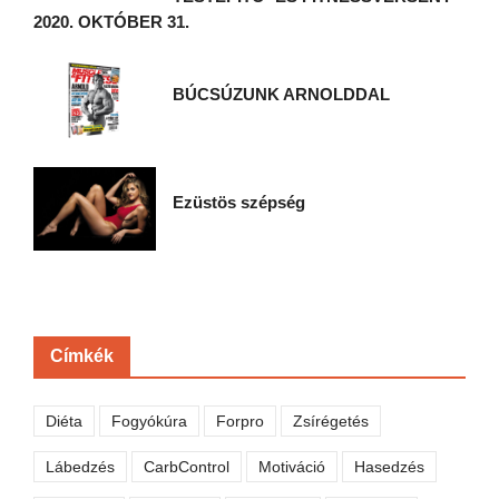
2020. OKTÓBER 31.
BÚCSÚZUNK ARNOLDDAL
Ezüstös szépség
Címkék
Diéta
Fogyókúra
Forpro
Zsírégetés
Lábedzés
CarbControl
Motiváció
Hasedzés