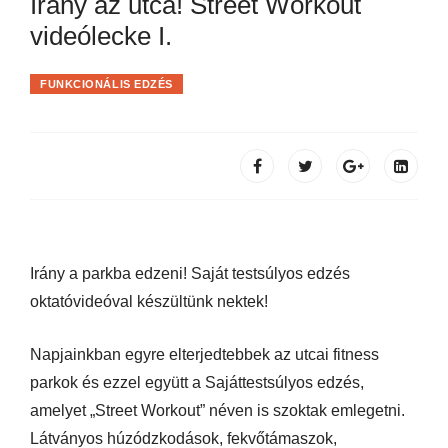
Irány az utca! Street Workout
videólecke I.
FUNKCIONÁLIS EDZÉS
Irány a parkba edzeni! Saját testsúlyos edzés
oktatóvideóval készültünk nektek!
Napjainkban egyre elterjedtebbek az utcai fitness
parkok és ezzel együtt a Sajáttestsúlyos edzés,
amelyet „Street Workout” néven is szoktak emlegetni.
Látványos húzódzkodások, fekvőtámaszok,