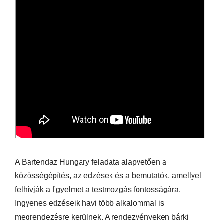
A Bartendaz Hungary feladata alapvetően a
közösségépítés, az edzések és a bemutatók, amellyel
felhívják a figyelmet a testmozgás fontosságára.
Ingyenes edzéseik havi több alkalommal is
megrendezésre kerülnek. A rendezvényeken bárki