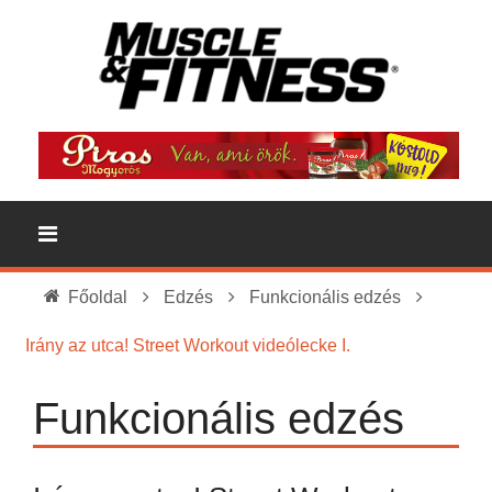
Főoldal
Edzés
Funkcionális edzés
Irány az utca! Street Workout videólecke I.
Funkcionális edzés