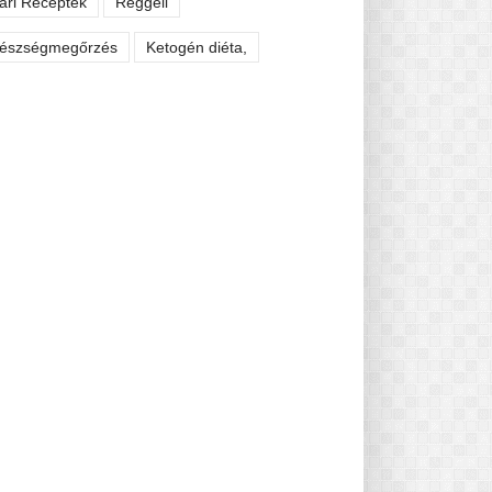
ári Receptek
Reggeli
észségmegőrzés
Ketogén diéta,