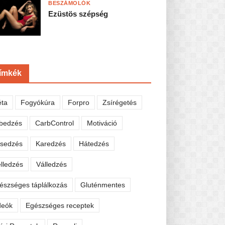
BESZÁMOLÓK
Ezüstös szépség
ímkék
éta
Fogyókúra
Forpro
Zsírégetés
bedzés
CarbControl
Motiváció
sedzés
Karedzés
Hátedzés
lledzés
Válledzés
észséges táplálkozás
Gluténmentes
deók
Egészséges receptek