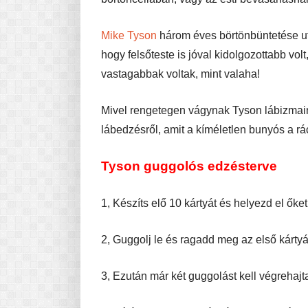
Mike Tyson
három éves börtönbüntetése utá
hogy felsőteste is jóval kidolgozottabb volt
vastagabbak voltak, mint valaha!
Mivel rengetegen vágynak Tyson lábizmaina
lábedzésről, amit a kíméletlen bunyós a rác
Tyson guggolós edzésterve
1, Készíts elő 10 kártyát és helyezd el őke
2, Guggolj le és ragadd meg az első kártyá
3, Ezután már két guggolást kell végrehaj