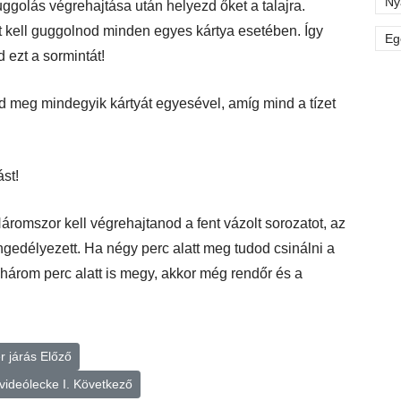
Ny
uggolás végrehajtása után helyezd őket a talajra.
t kell guggolnod minden egyes kártya esetében. Így
Eg
 ezt a sormintát!
zd meg mindegyik kártyát egyesével, amíg mind a tízet
ást!
áromszor kell végrehajtanod a fent vázolt sorozatot, az
ngedélyezett. Ha négy perc alatt meg tudod csinálni a
három perc alatt is megy, akkor még rendőr és a
r járás
Előző
videólecke I.
Következő