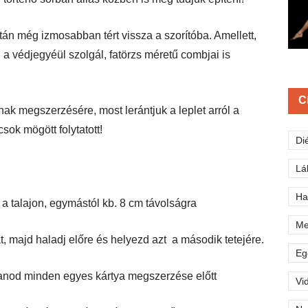
n még izmosabban tért vissza a szorítóba. Amellett,
, a védjegyéül szolgál, fatörzs méretű combjai is
C
k megszerzésére, most lerántjuk a leplet arról a
sok mögött folytatott!
Di
Lá
Ha
t a talajon, egymástól kb. 8 cm távolságra
Me
t, majd haladj előre és helyezd azt a második tetejére.
Eg
tanod minden egyes kártya megszerzése előtt
Vi