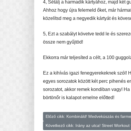
4, Sétálj a harmadik kártyához, majd két g
Ahhoz hogy újra felemeld őket, már hárma
közelítsd meg a negyedik kártyát és kövesd
5, Ezt a szabályt követve tedd le és szere
össze nem gyűjtöd!
Ekkorra már teljesíted a célt, a 100 guggol
Ez a kihívás igazi fenegyerekeknek szól! H
egyes sorozatok között két perc pihenés e
sorozatot, akkor remek kondiban vagy! Ha 
börtönőr is kalapot emelne előtted!
Előző cikk: Kombináld! Medvekúszás és farme
Következő cikk: Irány az utca! Street Workout 