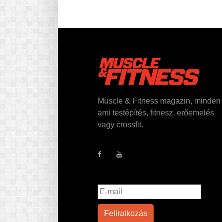
Muscle & Fitness magazin, minden
ami testépítés, fitnesz, erőemelés
vagy crossfit.