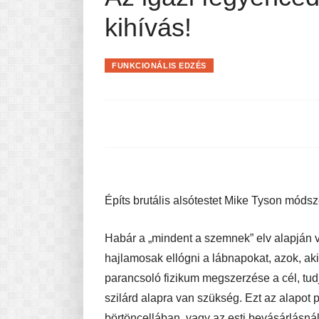
Pasta-túra - avagy A TÉSZTA
kihívás!
MINDENNAPI KENYERÜNK
A karácsonyról dióhéjban
FUNKCIONÁLIS EDZÉS
Építs brutális alsótestet Mike Tyson módsz
Habár a „mindent a szemnek” elv alapján v
hajlamosak ellógni a lábnapokat, azok, akin
parancsoló fizikum megszerzése a cél, tud
szilárd alapra van szükség. Ezt az alapot p
börtöncellában, vagy az esti bevásárlásnál