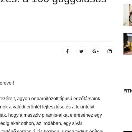
 TÖRTÉNETE
erével!
FIT
ezérelt, agyon önbarnítózott típusú edzőtársaink
ek a valódi erőnlét fejlesztése és a tekintélyt
ják, hogy a masszív piramis-alkat eléréséhez egy
edig akár otthon, az irodában, egy sivár
 történő sorban állás közben is meg tudjuk építeni!