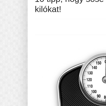
Pasta-túra - avagy A TÉSZTA
kilókat!
MINDENNAPI KENYERÜNK
A karácsonyról dióhéjban