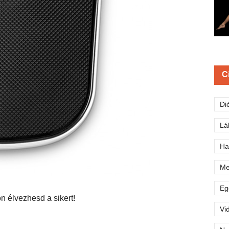
C
Di
Lá
Ha
Me
Eg
on élvezhesd a sikert!
Vi