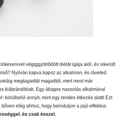
nkeservvel végiggyötrődött diétát igája alól, és sikerült
első? Nyilván kapva kapsz az alkalmon, és ráveted
y sokáig megtagadtál magadtól, mert most már
os kiábrándítóak. Egy átlagos nassolás alkalmával
: körülbelül annyit, mint egy rendes étkezés alatt! Ezt
i bőven elég ahhoz, hogy beinduljon a jojó-effektus.
sséggel, és csak ésszel.