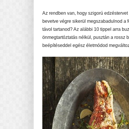
Az rendben van, hogy szigorú edzéstervet 
bevetve végre sikerül megszabadulnod a fel
távol tartanod? Az alábbi 10 tippel arra bu
önmegtartóztatás nélkül, pusztán a rossz b
beépítéseddel egész életmódod megválto