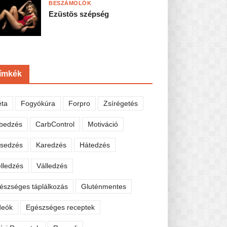
BESZÁMOLÓK
Ezüstös szépség
ímkék
éta
Fogyókúra
Forpro
Zsírégetés
bedzés
CarbControl
Motiváció
sedzés
Karedzés
Hátedzés
lledzés
Válledzés
észséges táplálkozás
Gluténmentes
deók
Egészséges receptek