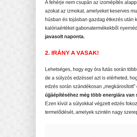
A fehérje nem csupán az izomépítés alappil
azokat az izmokat, amelyeket keserves mun
húsban és tojásban gazdag étkezés után k
kalóriaértéket gabonatermékekből nyerné
javasolt naponta.
2. IRÁNY A VASAK!
Lehetséges, hogy egy óra futás során több 
de a súlyzós edzéssel azt is elérheted, hog
edzés során szándékosan „megkárosított”
újjáépítéséhez még több energiára van
Ezen kívül a súlyokkal végzett edzés fok
termelődését, amelyek szintén nagy szerep