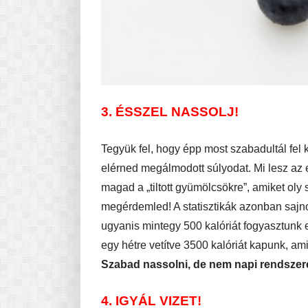
3. ÉSSZEL NASSOLJ!
Tegyük fel, hogy épp most szabadultál fel kí
elérned megálmodott súlyodat. Mi lesz az 
magad a „tiltott gyümölcsökre”, amiket ol
megérdemled! A statisztikák azonban sajn
ugyanis mintegy 500 kalóriát fogyasztunk el
egy hétre vetítve 3500 kalóriát kapunk, am
Szabad nassolni, de nem napi rendszere
4. IGYÁL VIZET!