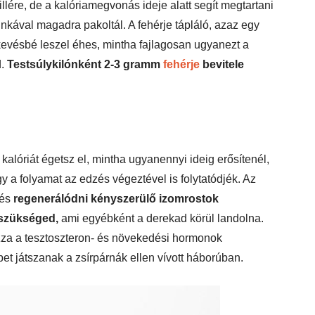
lére, de a kalóriamegvonás ideje alatt segít megtartani
kával magadra pakoltál. A fehérje tápláló, azaz egy
evésbé leszel éhes, mintha fajlagosan ugyanezt a
d.
Testsúlykilónként 2-3 gramm
fehérje
bevitele
kalóriát égetsz el, mintha ugyanennyi ideig erősítenél,
y a folyamat az edzés végeztével is folytatódjék. Az
 és
regenerálódni kényszerülő izomrostok
 szükséged,
ami egyébként a derekad körül landolna.
ozza a tesztoszteron- és növekedési hormonok
et játszanak a zsírpárnák ellen vívott háborúban.