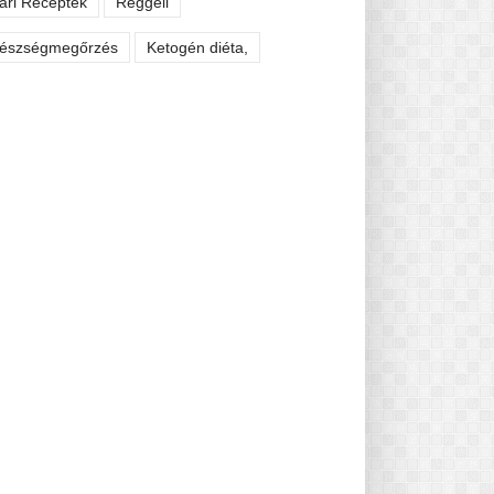
ári Receptek
Reggeli
észségmegőrzés
Ketogén diéta,