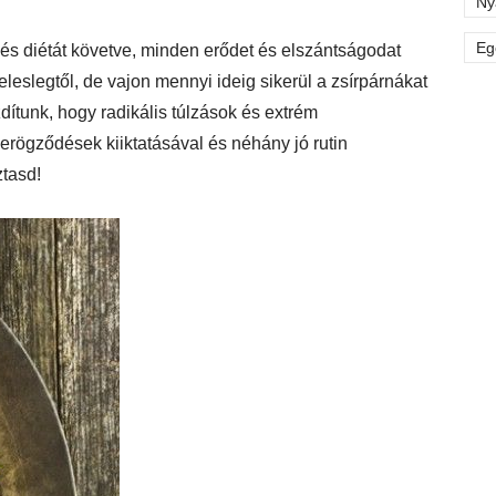
Ny
Eg
és diétát követve, minden erődet és elszántságodat
eslegtől, de vajon mennyi ideig sikerül a zsírpárnákat
zdítunk, hogy radikális túlzások és extrém
erögződések kiiktatásával és néhány jó rutin
ztasd!