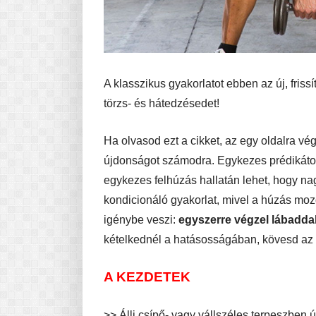
A klasszikus gyakorlatot ebben az új, fris
törzs- és hátedzésedet!
Ha olvasod ezt a cikket, az egy oldalra vé
újdonságot számodra. Egykezes prédikátor
egykezes felhúzás hallatán lehet, hogy nag
kondicionáló gyakorlat, mivel a húzás moz
igénybe veszi:
egyszerre végzel lábadda
kételkednél a hatásosságában, kövesd az a
A KEZDETEK
>> Állj csípő- vagy vállszéles terpeszben 