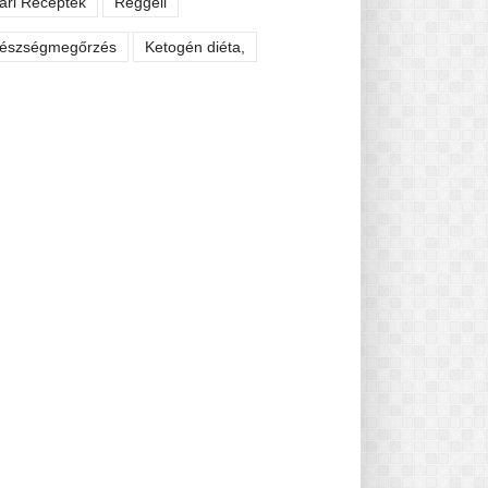
ári Receptek
Reggeli
észségmegőrzés
Ketogén diéta,