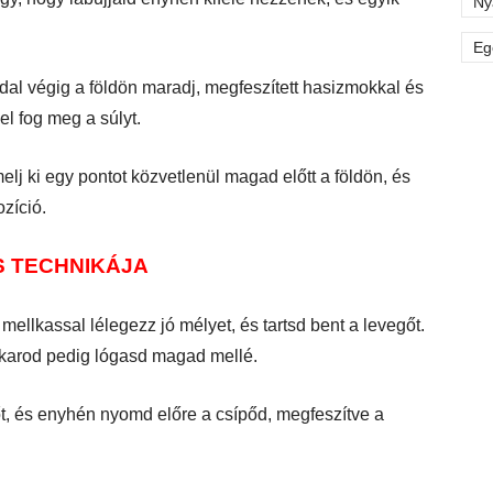
Ny
Eg
ddal végig a földön maradj, megfeszített hasizmokkal és
l fog meg a súlyt.
j ki egy pontot közvetlenül magad előtt a földön, és
zíció.
S TECHNIKÁJA
 mellkassal lélegezz jó mélyet, és tartsd bent a levegőt.
t karod pedig lógasd magad mellé.
őt, és enyhén nyomd előre a csípőd, megfeszítve a