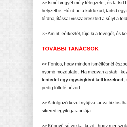
>> Ismét vegyél mély lélegzetet, és tartsd b
helyzetbe. Húzd be a köldököd, tartsd egy
térdhajlítással visszaereszted a súlyt a föld
>> Amint leérkeztél, fújd ki a levegőt, és k
TOVÁBBI TANÁCSOK
>> Fontos, hogy minden ismétlésnél észben
nyomó mozdulatot. Ha megvan a stabil kezd
testedet egy egységként kell kezelned,
m
pedig fölfelé húzod.
>> A dolgozó kezet nyújtva tartva biztosíth
sikered egyik garanciája.
>> Könnyű súlyokkal kezdj, hogy megszokd