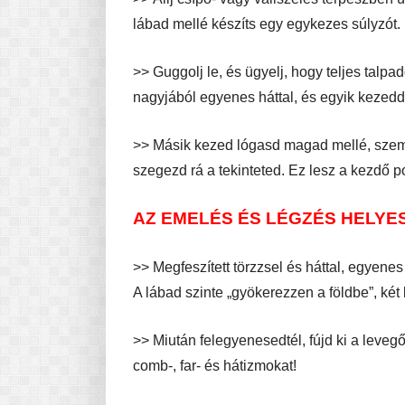
lábad mellé készíts egy egykezes súlyzót.
>> Guggolj le, és ügyelj, hogy teljes talpa
nagyjából egyenes háttal, és egyik kezedde
>> Másik kezed lógasd magad mellé, szemel
szegezd rá a tekinteted. Ez lesz a kezdő po
AZ EMELÉS ÉS LÉGZÉS HELYE
>> Megfeszített törzzsel és háttal, egyenes
A lábad szinte „gyökerezzen a földbe”, ké
>> Miután felegyenesedtél, fújd ki a leveg
comb-, far- és hátizmokat!