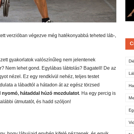
sített verzióban végezve még hatékonyabbá teheted láb-,
C
gzett gyakorlatok valószínűleg nem jelentenek
Di
? Nem lehet gond. Egylábas lábtolás? Bagatell! De az
Lá
yot nézel. Ez egy rendkívül nehéz, teljes testet
dulata a lábadtól a hátadon át az egész törzsed
Ha
l nyomó, hátaddal húzó mozdulatot
. Ha egy percig is
Me
lábbi útmutatót, és hadd szóljon!
Eg
Vi
úgy, hogy lábujjaid enyhén kifelé nézzenek, és egyik