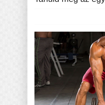
Pasta-túra - avagy A TÉSZTA
MINDENNAPI KENYERÜNK
A karácsonyról dióhéjban