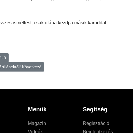
sszes ismétlést, csak utána kezdj a másik karoddal.
őző
érülésektől!
Következő
Menük
Segítség
Magazin
Regisztráció
Videók
Bejelentkezés