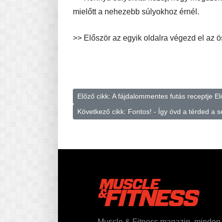
mielőtt a nehezebb súlyokhoz érnél.
>> Először az egyik oldalra végezd el az ö
Előző cikk: A fájdalommentes futás receptje
El
Következő cikk: Fontos! - Így óvd a térded a s
Muscle & Fitness magazin, minden