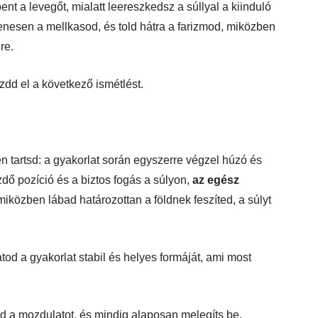
ent a levegőt, mialatt leereszkedsz a súllyal a kiinduló
enesen a mellkasod, és told hátra a farizmod, miközben
re.
ezdd el a következő ismétlést.
 tartsd: a gyakorlat során egyszerre végzel húzó és
ő pozíció és a biztos fogás a súlyon,
az egész
iközben lábad határozottan a földnek feszíted, a súlyt
atod a gyakorlat stabil és helyes formáját, ami most
 a mozdulatot, és mindig alaposan melegíts be,