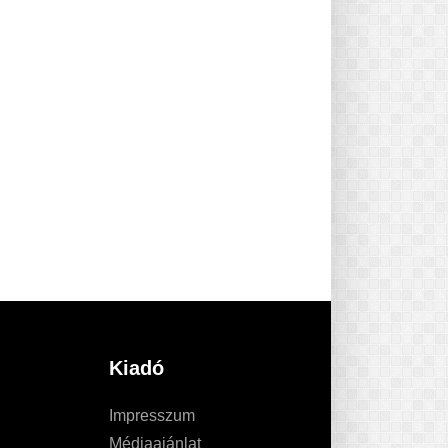
Kiadó
Impresszum
Médiaajánlat