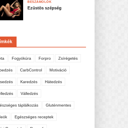
BESZÁMOLÓK
Ezüstös szépség
ímkék
éta
Fogyókúra
Forpro
Zsírégetés
bedzés
CarbControl
Motiváció
sedzés
Karedzés
Hátedzés
lledzés
Válledzés
észséges táplálkozás
Gluténmentes
deók
Egészséges receptek