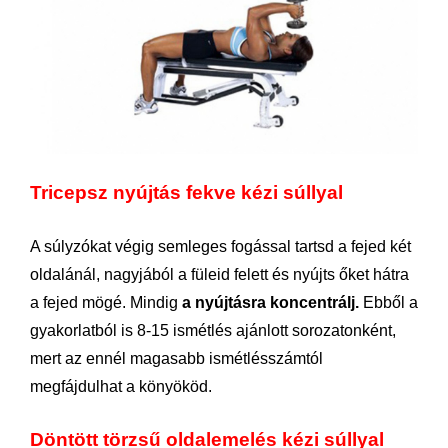
Tricepsz nyújtás fekve kézi súllyal
A súlyzókat végig semleges fogással tartsd a fejed két
oldalánál, nagyjából a füleid felett és nyújts őket hátra
a fejed mögé. Mindig
a nyújtásra koncentrálj.
Ebből a
gyakorlatból is 8-15 ismétlés ajánlott sorozatonként,
mert az ennél magasabb ismétlésszámtól
megfájdulhat a könyököd.
Döntött törzsű oldalemelés kézi súllyal