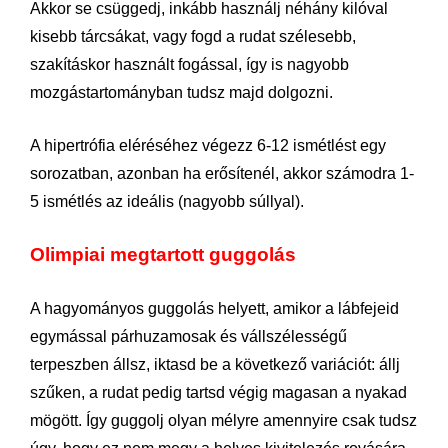
Akkor se csüggedj, inkább használj néhány kilóval
kisebb tárcsákat, vagy fogd a rudat szélesebb,
szakításkor használt fogással, így is nagyobb
mozgástartományban tudsz majd dolgozni.
A hipertrófia eléréséhez végezz 6-12 ismétlést egy
sorozatban, azonban ha erősítenél, akkor számodra 1-
5 ismétlés az ideális (nagyobb súllyal).
Olimpiai megtartott guggolás
A hagyományos guggolás helyett, amikor a lábfejeid
egymással párhuzamosak és vállszélességű
terpeszben állsz, iktasd be a következő variációt: állj
szűken, a rudat pedig tartsd végig magasan a nyakad
mögött. Így guggolj olyan mélyre amennyire csak tudsz