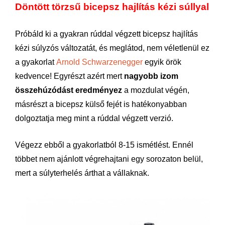
Döntött törzsű bicepsz hajlítás kézi súllyal
Próbáld ki a gyakran rúddal végzett bicepsz hajlítás
kézi súlyzós változatát, és meglátod, nem véletlenül ez
a gyakorlat
Arnold Schwarzenegger
egyik örök
kedvence! Egyrészt azért mert
nagyobb izom
összehúzódást eredményez
a mozdulat végén,
másrészt a bicepsz külső fejét is hatékonyabban
dolgoztatja meg mint a rúddal végzett verzió.
Végezz ebből a gyakorlatból 8-15 ismétlést. Ennél
többet nem ajánlott végrehajtani egy sorozaton belül,
mert a súlyterhelés árthat a vállaknak.