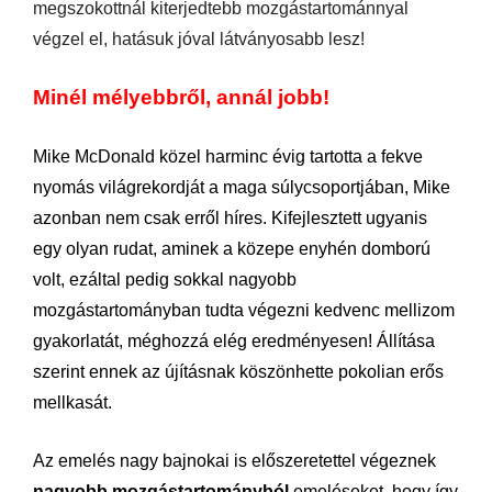
megszokottnál kiterjedtebb mozgástartománnyal
végzel el, hatásuk jóval látványosabb lesz!
Minél mélyebbről, annál jobb!
Mike McDonald közel harminc évig tartotta a fekve
nyomás világrekordját a maga súlycsoportjában, Mike
azonban nem csak erről híres. Kifejlesztett ugyanis
egy olyan rudat, aminek a közepe enyhén domború
volt, ezáltal pedig sokkal nagyobb
mozgástartományban tudta végezni kedvenc mellizom
gyakorlatát, méghozzá elég eredményesen! Állítása
szerint ennek az újításnak köszönhette pokolian erős
mellkasát.
Az emelés nagy bajnokai is előszeretettel végeznek
nagyobb mozgástartományból
emeléseket, hogy így