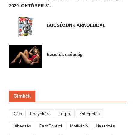
2020. OKTÓBER 31.
BÚCSÚZUNK ARNOLDDAL
Ezüstös szépség
Címkék
Diéta
Fogyókúra
Forpro
Zsírégetés
Lábedzés
CarbControl
Motiváció
Hasedzés