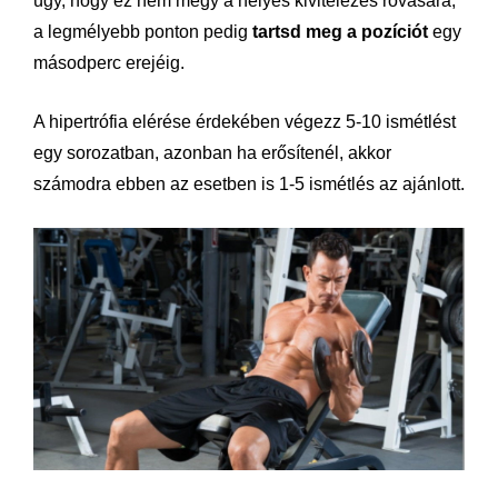
úgy, hogy ez nem megy a helyes kivitelezés rovására,
a legmélyebb ponton pedig
tartsd meg a pozíciót
egy
másodperc erejéig.
A hipertrófia elérése érdekében végezz 5-10 ismétlést
egy sorozatban, azonban ha erősítenél, akkor
számodra ebben az esetben is 1-5 ismétlés az ajánlott.