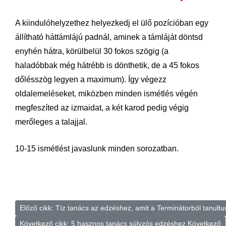
A kiindulóhelyzethez helyezkedj el ülő pozícióban egy
állítható háttámlájú padnál, aminek a támláját döntsd
enyhén hátra, körülbelül 30 fokos szögig (a
haladóbbak még hátrébb is dönthetik, de a 45 fokos
dőlésszög legyen a maximum). Így végezz
oldalemeléseket, miközben minden ismétlés végén
megfeszíted az izmaidat, a két karod pedig végig
merőleges a talajjal.
10-15 ismétlést javaslunk minden sorozatban.
Előző cikk: Tíz tanács az edzéshez, amit a Terminátorból tanult
Következő cikk: 5 hasznos tanács súlyzós edzéshez
Következő