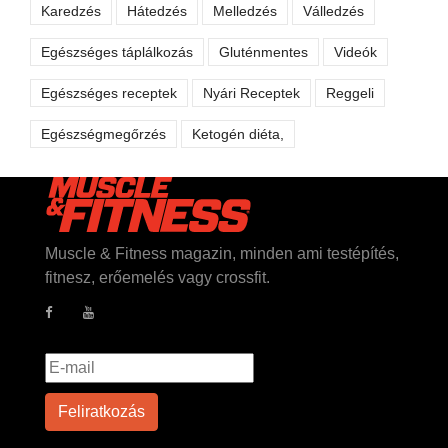
Karedzés
Hátedzés
Melledzés
Válledzés
Egészséges táplálkozás
Gluténmentes
Videók
Egészséges receptek
Nyári Receptek
Reggeli
Egészségmegőrzés
Ketogén diéta,
Muscle & Fitness magazin, minden ami testépítés,
fitnesz, erőemelés vagy crossfit.