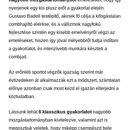
nyerjenek egy kis plusz erőt a gyakorlat elején.
Gustavo Badell testépítő, akinek fő célja a kifogástalan
combhajlító elérése, és a vállizmok nagyfokú
fejlesztése szintén egy kisebb emelvényről végzi az
emeléseket, hiszen így jóval mélyebbről tudja indítani
a gyakorlatot, és intenzívebb munkára készteti a
combjait.
Az erőnléti sportot végzők igazság szerint már
évtizedeken át alkalmazzák ezt a módszert, számtalan
előnye azonban csak most kezd el igazán elterjedni a
köztudatban.
Lássunk tehát
6 klasszikus gyakorlatot
nagyobb
mozgástartományban kivitelezve, valamint azt is
megosztjuk veletek, hogy miképp csempészd bele