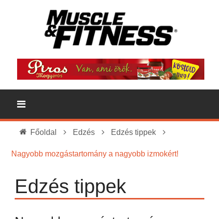
Főoldal
Edzés
Edzés tippek
Nagyobb mozgástartomány a nagyobb izmokért!
Edzés tippek