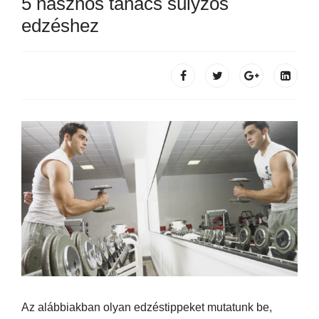
5 hasznos tanács súlyzós
edzéshez
Az alábbiakban olyan edzéstippeket mutatunk be,