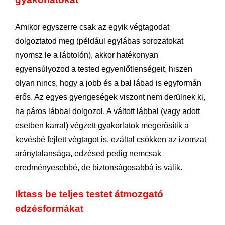
Amikor egyszerre csak az egyik végtagodat
dolgoztatod meg (például egylábas sorozatokat
nyomsz le a lábtolón), akkor hatékonyan
egyensúlyozod a tested egyenlőtlenségeit, hiszen
olyan nincs, hogy a jobb és a bal lábad is egyformán
erős. Az egyes gyengeségek viszont nem derülnek ki,
ha páros lábbal dolgozol. A váltott lábbal (vagy adott
esetben karral) végzett gyakorlatok megerősítik a
kevésbé fejlett végtagot is, ezáltal csökken az izomzat
aránytalansága, edzésed pedig nemcsak
eredményesebbé, de biztonságosabbá is válik.
Iktass be teljes testet átmozgató
edzésformákat