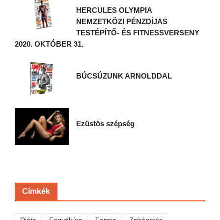
HERCULES OLYMPIA
NEMZETKÖZI PÉNZDÍJAS
TESTÉPÍTŐ- ÉS FITNESSVERSENY
2020. OKTÓBER 31.
BÚCSÚZUNK ARNOLDDAL
Ezüstös szépség
Címkék
Diéta
Fogyókúra
Forpro
Zsírégetés