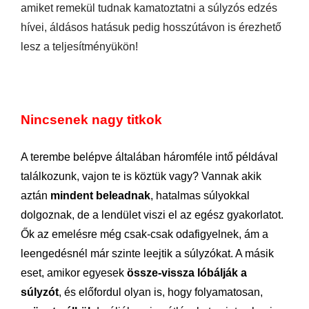
amiket remekül tudnak kamatoztatni a súlyzós edzés
hívei, áldásos hatásuk pedig hosszútávon is érezhető
lesz a teljesítményükön!
Nincsenek nagy titkok
A terembe belépve általában háromféle intő példával
találkozunk, vajon te is köztük vagy? Vannak akik
aztán
mindent beleadnak
, hatalmas súlyokkal
dolgoznak, de a lendület viszi el az egész gyakorlatot.
Ők az emelésre még csak-csak odafigyelnek, ám a
leengedésnél már szinte leejtik a súlyzókat. A másik
eset, amikor egyesek
össze-vissza lóbálják a
súlyzót
, és előfordul olyan is, hogy folyamatosan,