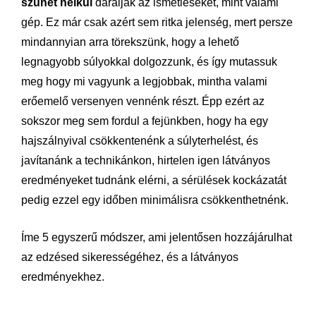
szünet nélkül
darálják az ismétléseket, mint valami
gép. Ez már csak azért sem ritka jelenség, mert persze
mindannyian arra törekszünk, hogy a lehető
legnagyobb súlyokkal dolgozzunk, és így mutassuk
meg hogy mi vagyunk a legjobbak, mintha valami
erőemelő versenyen vennénk részt. Épp ezért az
sokszor meg sem fordul a fejünkben, hogy ha egy
hajszálnyival csökkentenénk a súlyterhelést, és
javítanánk a technikánkon, hirtelen igen látványos
eredményeket tudnánk elérni, a sérülések kockázatát
pedig ezzel egy időben minimálisra csökkenthetnénk.
Íme 5 egyszerű módszer, ami jelentősen hozzájárulhat
az edzésed sikerességéhez, és a látványos
eredményekhez.