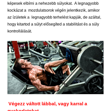
képesek elbírni a nehezebb súlyokat. A legnagyobb
kockázat a mozdulatsorok végén jelentkezik, amikor
az ízületek a legnagyobb terhelést kapják, de azáltal,
hogy kitartod a súlyt elősegíted a stabilitást és a súly
kontrollálását.
Végezz váltott lábbal, vagy karral a
gyakorlatokat