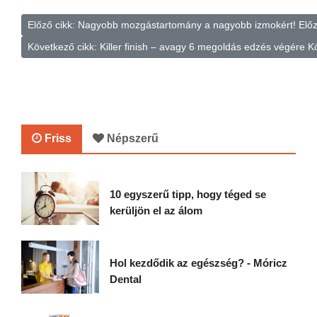
Előző cikk: Nagyobb mozgástartomány a nagyobb izmokért!
Elő
Következő cikk: Killer finish – avagy 6 megoldás edzés végére
K
Friss
Népszerű
10 egyszerű tipp, hogy téged se
kerüljön el az álom
Hol kezdődik az egészség? - Móricz
Dental