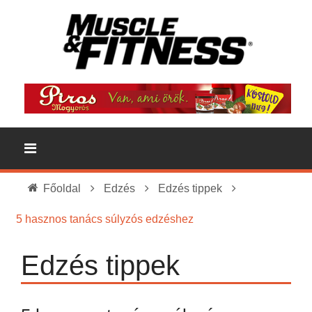
Főoldal
Edzés
Edzés tippek
5 hasznos tanács súlyzós edzéshez
Edzés tippek