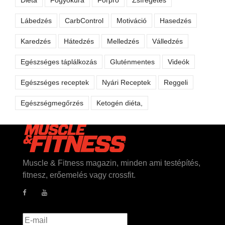
Lábedzés
CarbControl
Motiváció
Hasedzés
Karedzés
Hátedzés
Melledzés
Válledzés
Egészséges táplálkozás
Gluténmentes
Videók
Egészséges receptek
Nyári Receptek
Reggeli
Egészségmegőrzés
Ketogén diéta,
Muscle & Fitness magazin, minden ami testépítés,
fitnesz, erőemelés vagy crossfit.