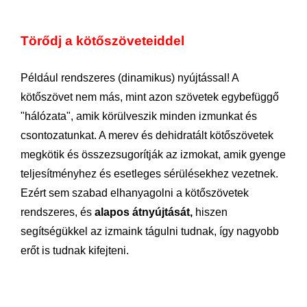
Törődj a kötőszöveteiddel
Például rendszeres (dinamikus) nyújtással! A
kötőszövet nem más, mint azon szövetek egybefüggő
"hálózata", amik körülveszik minden izmunkat és
csontozatunkat. A merev és dehidratált kötőszövetek
megkötik és összezsugorítják az izmokat, amik gyenge
teljesítményhez és esetleges sérülésekhez vezetnek.
Ezért sem szabad elhanyagolni a kötőszövetek
rendszeres, és
alapos átnyújtását,
hiszen
segítségükkel az izmaink tágulni tudnak, így nagyobb
erőt is tudnak kifejteni.