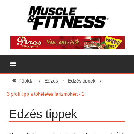
Főoldal
Edzés
Edzés tippek
3 profi tipp a tökéletes farizmokért - 1
Edzés tippek