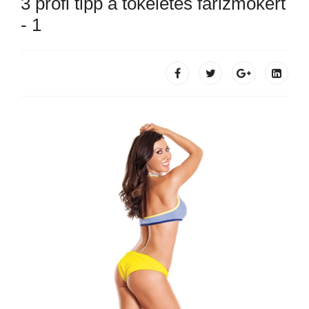
3 profi tipp a tökéletes farizmokért
- 1