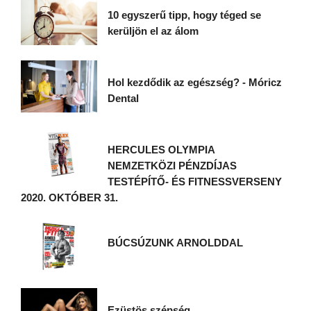
10 egyszerű tipp, hogy téged se
kerüljön el az álom
Hol kezdődik az egészség? - Móricz
Dental
HERCULES OLYMPIA
NEMZETKÖZI PÉNZDÍJAS
TESTÉPÍTŐ- ÉS FITNESSVERSENY
2020. OKTÓBER 31.
BÚCSÚZUNK ARNOLDDAL
Ezüstös szépség