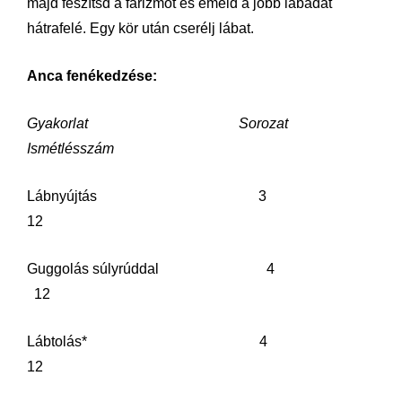
majd feszítsd a farizmot és emeld a jobb lábadat
hátrafelé. Egy kör után cserélj lábat.
Anca fenékedzése:
Gyakorlat Sorozat
Ismétlésszám
Lábnyújtás 3
12
Guggolás súlyrúddal 4
12
Lábtolás* 4
12