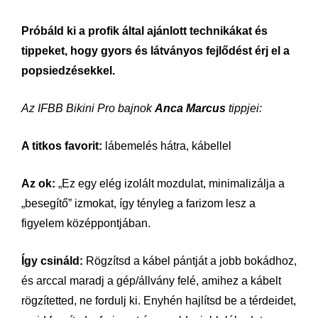
Próbáld ki a profik által ajánlott technikákat és
tippeket, hogy gyors és látványos fejlődést érj el a
popsiedzésekkel.
Az IFBB Bikini Pro bajnok
Anca Marcus
tippjei:
A titkos favorit:
lábemelés hátra, kábellel
Az ok:
„Ez egy elég izolált mozdulat, minimalizálja a
„besegítő” izmokat, így tényleg a farizom lesz a
figyelem középpontjában.
Így csináld:
Rögzítsd a kábel pántját a jobb bokádhoz,
és arccal maradj a gép/állvány felé, amihez a kábelt
rögzítetted, ne fordulj ki. Enyhén hajlítsd be a térdeidet,