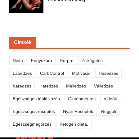
Címkék
Diéta
Fogyókúra
Forpro
Zsírégetés
Lábedzés
CarbControl
Motiváció
Hasedzés
Karedzés
Hátedzés
Melledzés
Válledzés
Egészséges táplálkozás
Gluténmentes
Videók
Egészséges receptek
Nyári Receptek
Reggeli
Egészségmegőrzés
Ketogén diéta,