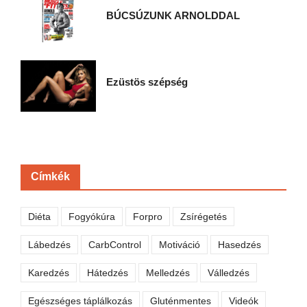
BÚCSÚZUNK ARNOLDDAL
Ezüstös szépség
Címkék
Diéta
Fogyókúra
Forpro
Zsírégetés
Lábedzés
CarbControl
Motiváció
Hasedzés
Karedzés
Hátedzés
Melledzés
Válledzés
Egészséges táplálkozás
Gluténmentes
Videók