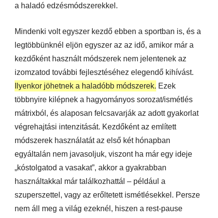
a haladó edzésmódszerekkel.
Mindenki volt egyszer kezdő ebben a sportban is, és a
legtöbbünknél eljön egyszer az az idő, amikor már a
kezdőként használt módszerek nem jelentenek az
izomzatod további fejlesztéséhez elegendő kihívást.
Ilyenkor jöhetnek a haladóbb módszerek.
Ezek
többnyire kilépnek a hagyományos sorozat/ismétlés
mátrixból, és alaposan felcsavarják az adott gyakorlat
végrehajtási intenzitását. Kezdőként az említett
módszerek használatát az első két hónapban
egyáltalán nem javasoljuk, viszont ha már egy ideje
„kóstolgatod a vasakat”, akkor a gyakrabban
használtakkal már találkozhattál – például a
szuperszettel, vagy az erőltetett ismétlésekkel. Persze
nem áll meg a világ ezeknél, hiszen a rest-pause