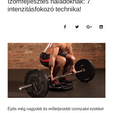
Izomfejlesztés haladóknak: 7
intenzitásfokozó technika!
Építs még nagyobb és erőteljesebb izomzatot ezekkel