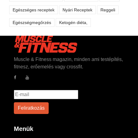
Egészséges receptek
Nyári Receptek
Reggeli
Egészségmegőrzés
Ketogén diéta,
Muscle & Fitness magazin, minden ami testépítés,
fitnesz, erőemelés vagy crossfit.
Menük