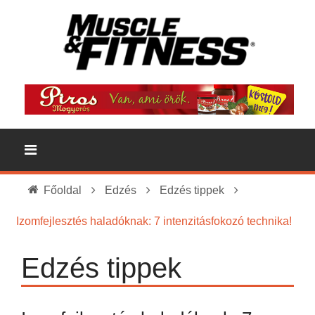
Főoldal
Edzés
Edzés tippek
Izomfejlesztés haladóknak: 7 intenzitásfokozó technika!
Edzés tippek