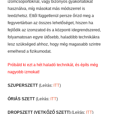
izomcsoportoknál, vagy bizonyos gyakorlatokat
használva, míg másokat más módszerrel is
leedzhetsz. Ettől függetlenül persze őrizd meg a
fegyvertárban az összes lehetőséget, hiszen ha
fejlődik az izomzatod és a központi idegrendszered,
folyamatosan egyre ütősebb, haladóbb technikákra
lesz szükséged ahhoz, hogy még magasabb szintre
emelhesd a fizikumodat.
Próbáld ki ezt a hét haladó technikát, és építs még
nagyobb izmokat!
SZUPERSZETT
(Leírás:
ITT
)
ÓRIÁS SZETT
(Leírás:
ITT
)
DROPSZETT (VETKŐZŐ SZETT)
(Leírás:
ITT
)