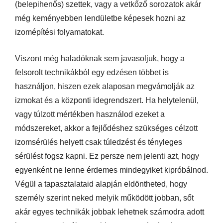
(belepihenős) szettek, vagy a vetkőző sorozatok akár
még keményebben lendületbe képesek hozni az
izomépítési folyamatokat.
Viszont még haladóknak sem javasoljuk, hogy a
felsorolt technikákból egy edzésen többet is
használjon, hiszen ezek alaposan megvámolják az
izmokat és a központi idegrendszert. Ha helytelenül,
vagy túlzott mértékben használod ezeket a
módszereket, akkor a fejlődéshez szükséges célzott
izomsérülés helyett csak túledzést és tényleges
sérülést fogsz kapni. Ez persze nem jelenti azt, hogy
egyenként ne lenne érdemes mindegyiket kipróbálnod.
Végül a tapasztalataid alapján eldöntheted, hogy
személy szerint neked melyik működött jobban, sőt
akár egyes technikák jobbak lehetnek számodra adott