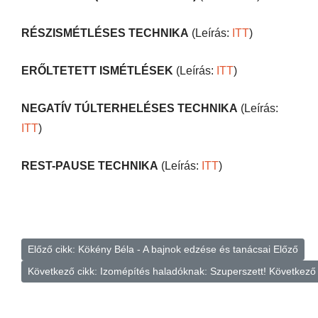
RÉSZISMÉTLÉSES TECHNIKA
(Leírás:
ITT
)
ERŐLTETETT ISMÉTLÉSEK
(Leírás:
ITT
)
NEGATÍV TÚLTERHELÉSES TECHNIKA
(Leírás:
ITT
)
REST-PAUSE TECHNIKA
(Leírás:
ITT
)
Előző cikk: Kökény Béla - A bajnok edzése és tanácsai
Előző
Következő cikk: Izomépítés haladóknak: Szuperszett!
Következő