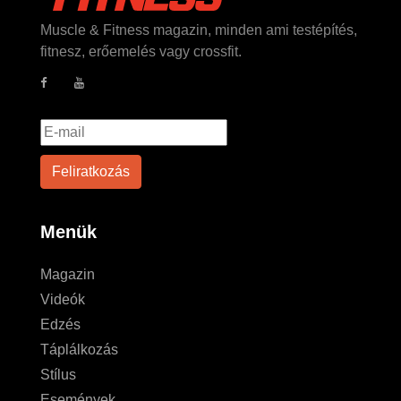
Muscle & Fitness magazin, minden ami testépítés,
fitnesz, erőemelés vagy crossfit.
Menük
Magazin
Videók
Edzés
Táplálkozás
Stílus
Események