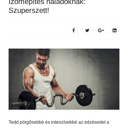
Izomépítés haladóknak:
Szuperszett!
Tedd pörgősebbé és intenzívebbé az edzésedet a