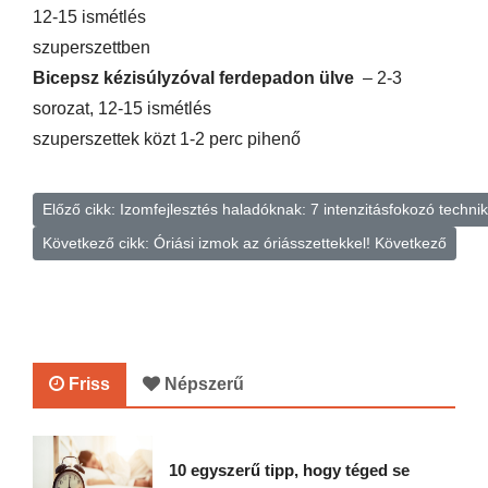
12-15 ismétlés
szuperszettben
Bicepsz kézisúlyzóval ferdepadon ülve
– 2-3
sorozat, 12-15 ismétlés
szuperszettek közt 1-2 perc pihenő
Előző cikk: Izomfejlesztés haladóknak: 7 intenzitásfokozó techni
Következő cikk: Óriási izmok az óriásszettekkel!
Következő
Friss
Népszerű
10 egyszerű tipp, hogy téged se