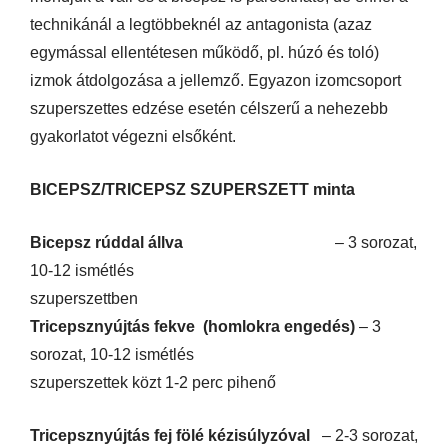
technikánál a legtöbbeknél az antagonista (azaz
egymással ellentétesen működő, pl. húzó és toló)
izmok átdolgozása a jellemző. Egyazon izomcsoport
szuperszettes edzése esetén célszerű a nehezebb
gyakorlatot végezni elsőként.
BICEPSZ/TRICEPSZ SZUPERSZETT minta
Bicepsz rúddal állva
– 3 sorozat,
10-12 ismétlés
szuperszettben
Tricepsznyújtás fekve (homlokra engedés)
– 3
sorozat, 10-12 ismétlés
szuperszettek közt 1-2 perc pihenő
Tricepsznyújtás fej fölé kézisúlyzóval
– 2-3 sorozat,