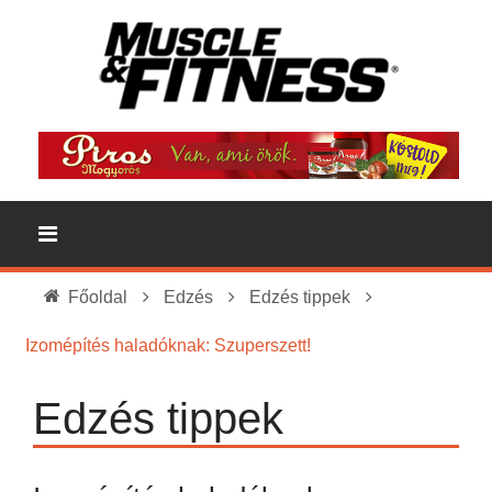
Főoldal
Edzés
Edzés tippek
Izomépítés haladóknak: Szuperszett!
Edzés tippek