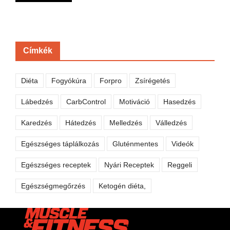
Címkék
Diéta
Fogyókúra
Forpro
Zsírégetés
Lábedzés
CarbControl
Motiváció
Hasedzés
Karedzés
Hátedzés
Melledzés
Válledzés
Egészséges táplálkozás
Gluténmentes
Videók
Egészséges receptek
Nyári Receptek
Reggeli
Egészségmegőrzés
Ketogén diéta,