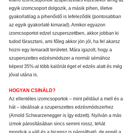
egyik izomcsoport dolgozik, a másik pihen, illetve
gyakorlatilag a pihenőidő is lefeleződik (pontosabban
az egyik gyakorlaté kimarad). Amikor egyazon
izomcsoportot edzel szuperszettben, akkor jobban ki
tudod fárasztani, ami főleg akkor jön jól, ha fel akarsz
hozni egy lemaradt területet. Mára igazolt, hogy a
szuperszettes edzésmódszer a normál sémához
képest 35%-al több kalóriát éget el edzés alatt és még
jóval utána is.
HOGYAN CSINÁLD?
Az ellentétes izomcsoportok – mint például a mell és a
hát – ideálisak a szuperszettes edzésmódszerhez
(Arnold Schwarzenegger is így edzett). Nyilván a más
izmok párosításában sincs semmi rossz, tehát
mondjuk a váll és a bicepsz is párosítható, de ennél a