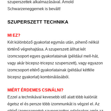
szuperszettek alkalmazásával. Arnold
Schwarzeneggernek is bevált!
SZUPERSZETT TECHNIKA
MI EZ?
Két különböző gyakorlat egymás után, pihenő nélkül
történő végrehajtása. A szuperszett állhat két
izomcsoport egyes gyakorlatainak (például mell-hát,
vagy akár bicepsz-tricepsz szuperszett), vagy egyazon
izomcsoport eltérő gyakorlatainak (például kétféle
bicepsz gyakorlat) kombinálásából.
MIÉRT ÉRDEMES CSINÁLNI?
Ezzel a technikával kevesebb idő alatt több kalóriát
égetsz el és persze több izommunkát is végzel el. Az
eltérő izomcsoportok szuperszettes edzésekor amíg az