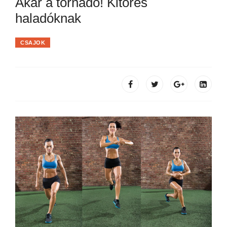
Akár a tornádó! Kitörés
haladóknak
CSAJOK