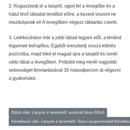
2. Rugaszkodj el a talajról, ugorj fel a levegőbe és a
hátul lévő lábadat lendítsd előre, a kezeid viszont ne
mozduljanak el! A levegőben végezz lábtartás cserét.
3. Leérkezéskor már a jobb lábad legyen elől, a térdeid
legyenek behajlítva. Egyből ereszkedj vissza kitörés
pozícióba, majd lökd el magad újra a talajtól és ismét
válts lábat a levegőben. Próbáld meg minél nagyobb
sebességet fenntartásával 30 másodpercen át végezni
a gyakorlatot.
Előző cikk: Lányok a teremből: ausztrál álom
Előző
Következő cikk: Lányok a teremből: Szexi szupermodell
Követke