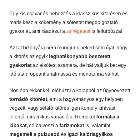
Egy kis csavar és nehezítés a klasszikus kitörésen és
máris kész a kőkemény alsótestet megdolgoztató
gyakorlat, ami ráadásul a
zsírégetést
is felturbózza!
Azzal bizonyára nem mondjunk neked sem újat, hogy
a kitörés az egyik
leghatékonyabb összetett
gyakorlat
az alsótest számára, de hát valljuk be: egy
idő után roppant unalmassá és monotonná válhat.
Nos épp ekkor kell előhúzni a kalapból az úgynevezett
tornádó kitörést,
ami a hagyományos egy helyben
végzett, vagy sétáló kitörés igen komoly kihívást
jelentő, dinamikus variációja. Remekül
formálja a
lábakat,
célba veszi a
farizmokat
is, valamint
megemeli a pulzusod
és
igazi kalóriagyilkos