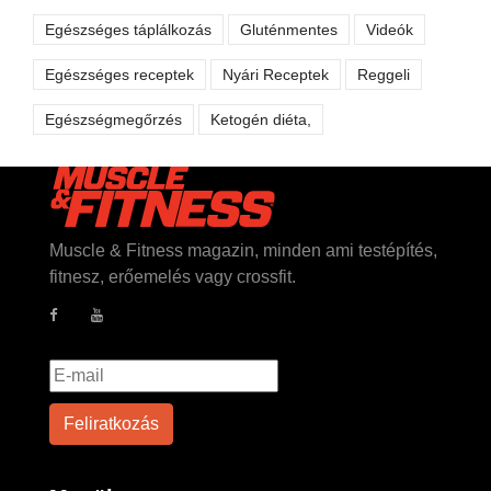
Egészséges táplálkozás
Gluténmentes
Videók
Egészséges receptek
Nyári Receptek
Reggeli
Egészségmegőrzés
Ketogén diéta,
Muscle & Fitness magazin, minden ami testépítés,
fitnesz, erőemelés vagy crossfit.