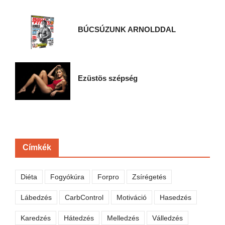
BÚCSÚZUNK ARNOLDDAL
Ezüstös szépség
Címkék
Diéta
Fogyókúra
Forpro
Zsírégetés
Lábedzés
CarbControl
Motiváció
Hasedzés
Karedzés
Hátedzés
Melledzés
Válledzés