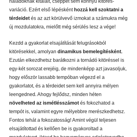
haladóknak kitalált, cseppet sem könnyű kitörés-
variáció. Ezért első lépésként
hozzá kell szoktatni a
térdeidet
és az azt körülvevő izmokat a számukra még
új mozdulatokra, mielőtt még sérülés lesz a vége!
Kezdd a gyakorlat elsajátítását felugrásokból
kitörésekkel, amolyan
dinamikus bemelegítésként.
Ezután elkezdhetsz barátkozni a tornádó kitöréssel is
egy-két sorozat erejéig, de mindenképp azt javasoljuk,
hogy először lassabb tempóban végezd el a
gyakorlatot, és a térdeidet sem kell annyira mélyen
leengedned. Ahogy fejlődsz, minden héten
növelheted az ismétlésszámot
és fokozhatod a
tempót is, valamint egyre mélyebbre merészkedhetsz.
Fontos tehát a fokozatosság! Amint végül teljesen
elsajátítottad és kellően be is gyakoroltad a