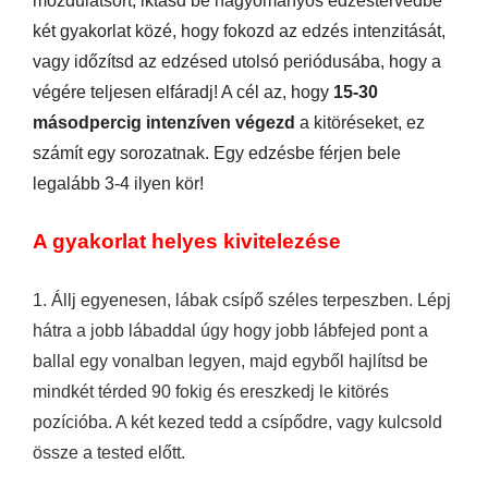
mozdulatsort, iktasd be hagyományos edzéstervedbe
két gyakorlat közé, hogy fokozd az edzés intenzitását,
vagy időzítsd az edzésed utolsó periódusába, hogy a
végére teljesen elfáradj! A cél az, hogy
15-30
másodpercig intenzíven végezd
a kitöréseket, ez
számít egy sorozatnak. Egy edzésbe férjen bele
legalább 3-4 ilyen kör!
A gyakorlat helyes kivitelezése
1. Állj egyenesen, lábak csípő széles terpeszben. Lépj
hátra a jobb lábaddal úgy hogy jobb lábfejed pont a
ballal egy vonalban legyen, majd egyből hajlítsd be
mindkét térded 90 fokig és ereszkedj le kitörés
pozícióba. A két kezed tedd a csípődre, vagy kulcsold
össze a tested előtt.