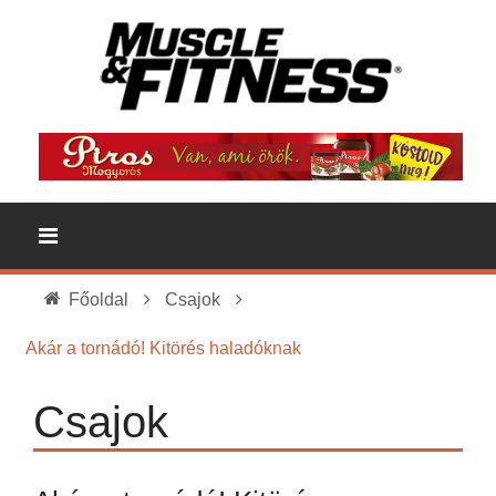
Főoldal
Csajok
Akár a tornádó! Kitörés haladóknak
Csajok