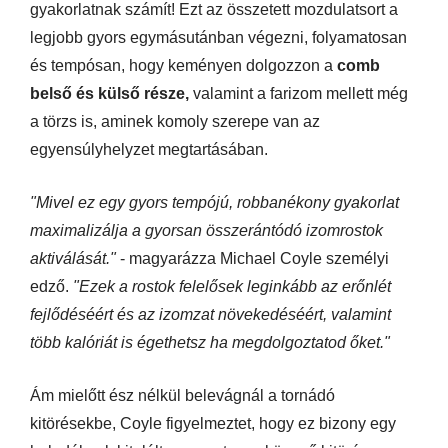
gyakorlatnak számít! Ezt az összetett mozdulatsort a
legjobb gyors egymásutánban végezni, folyamatosan
és tempósan, hogy keményen dolgozzon a
comb
belső és külső része,
valamint a farizom mellett még
a törzs is, aminek komoly szerepe van az
egyensúlyhelyzet megtartásában.
"Mivel ez egy gyors tempójú, robbanékony gyakorlat
maximalizálja a gyorsan összerántódó izomrostok
aktiválását."
- magyarázza Michael Coyle személyi
edző.
"Ezek a rostok felelősek leginkább az erőnlét
fejlődéséért és az izomzat növekedéséért, valamint
több kalóriát is égethetsz ha megdolgoztatod őket."
Ám mielőtt ész nélkül belevágnál a tornádó
kitörésekbe, Coyle figyelmeztet, hogy ez bizony egy