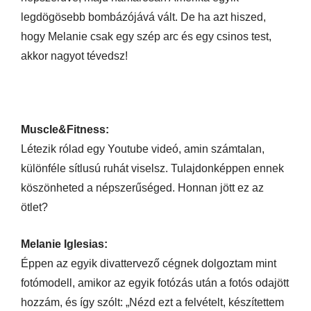
legdögösebb bombázójává vált. De ha azt hiszed,
hogy Melanie csak egy szép arc és egy csinos test,
akkor nagyot tévedsz!
Muscle&Fitness:
Létezik rólad egy Youtube videó, amin számtalan,
különféle sítlusú ruhát viselsz. Tulajdonképpen ennek
köszönheted a népszerűséged. Honnan jött ez az
ötlet?
Melanie Iglesias:
Éppen az egyik divattervező cégnek dolgoztam mint
fotómodell, amikor az egyik fotózás után a fotós odajött
hozzám, és így szólt: „Nézd ezt a felvételt, készítettem