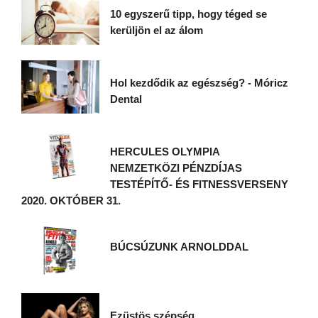
10 egyszerű tipp, hogy téged se
kerüljön el az álom
Hol kezdődik az egészség? - Móricz
Dental
HERCULES OLYMPIA
NEMZETKÖZI PÉNZDÍJAS
TESTÉPÍTŐ- ÉS FITNESSVERSENY
2020. OKTÓBER 31.
BÚCSÚZUNK ARNOLDDAL
Ezüstös szépség