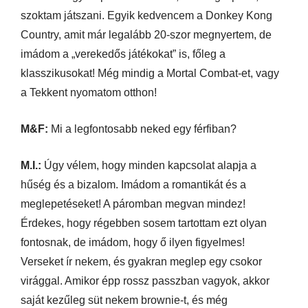
szoktam játszani. Egyik kedvencem a Donkey Kong
Country, amit már legalább 20-szor megnyertem, de
imádom a „verekedős játékokat” is, főleg a
klasszikusokat! Még mindig a Mortal Combat-et, vagy
a Tekkent nyomatom otthon!
M&F:
Mi a legfontosabb neked egy férfiban?
M.I.:
Úgy vélem, hogy minden kapcsolat alapja a
hűség és a bizalom. Imádom a romantikát és a
meglepetéseket! A páromban megvan mindez!
Érdekes, hogy régebben sosem tartottam ezt olyan
fontosnak, de imádom, hogy ő ilyen figyelmes!
Verseket ír nekem, és gyakran meglep egy csokor
virággal. Amikor épp rossz passzban vagyok, akkor
saját kezűleg süt nekem brownie-t, és még