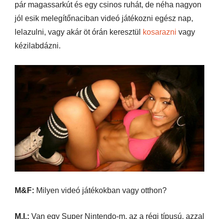
pár magassarkút és egy csinos ruhát, de néha nagyon
jól esik melegítőnaciban videó játékozni egész nap,
lelazulni, vagy akár öt órán keresztül
kosarazni
vagy
kézilabdázni.
M&F:
Milyen videó játékokban vagy otthon?
M.I.:
Van egy Super Nintendo-m, az a régi típusú, azzal