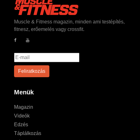
Muscle & Fitness magazin, minden ami testépítés,
fitnesz, erőemelés vagy crossfit.
Menük
Magazin
Videók
Edzés
Táplálkozás