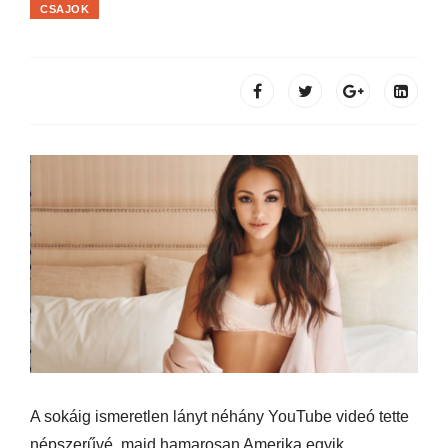
CSAJOK
A sokáig ismeretlen lányt néhány YouTube videó tette
népszerűvé, majd hamarosan Amerika egyik