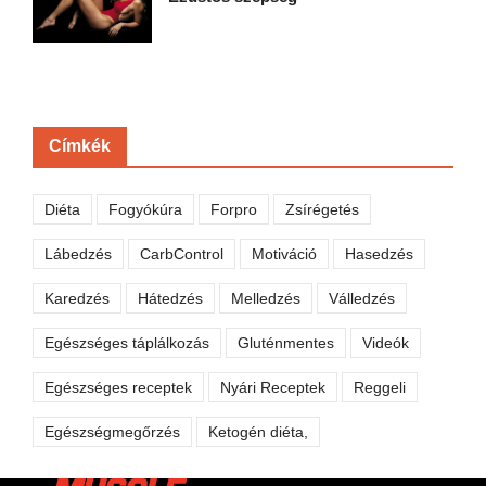
Címkék
Diéta
Fogyókúra
Forpro
Zsírégetés
Lábedzés
CarbControl
Motiváció
Hasedzés
Karedzés
Hátedzés
Melledzés
Válledzés
Egészséges táplálkozás
Gluténmentes
Videók
Egészséges receptek
Nyári Receptek
Reggeli
Egészségmegőrzés
Ketogén diéta,