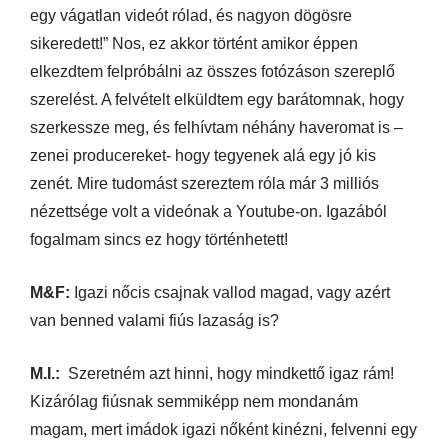
egy vágatlan videót rólad, és nagyon dögösre
sikeredett!” Nos, ez akkor történt amikor éppen
elkezdtem felpróbálni az összes fotózáson szereplő
szerelést. A felvételt elküldtem egy barátomnak, hogy
szerkessze meg, és felhívtam néhány haveromat is –
zenei producereket- hogy tegyenek alá egy jó kis
zenét. Mire tudomást szereztem róla már 3 milliós
nézettsége volt a videónak a Youtube-on. Igazából
fogalmam sincs ez hogy történhetett!
M&F:
Igazi nőcis csajnak vallod magad, vagy azért
van benned valami fiús lazaság is?
M.I.:
Szeretném azt hinni, hogy mindkettő igaz rám!
Kizárólag fiúsnak semmiképp nem mondanám
magam, mert imádok igazi nőként kinézni, felvenni egy