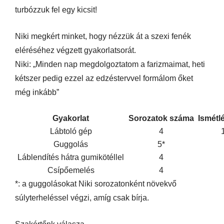
turbózzuk fel egy kicsit!
Niki megkért minket, hogy nézzük át a szexi fenék
eléréséhez végzett gyakorlatsorát.
Niki: „Minden nap megdolgoztatom a farizmaimat, heti
kétszer pedig ezzel az edzéstervvel formálom őket
még inkább”
Gyakorlat
Sorozatok száma
Ismétl
Lábtoló gép
4
Guggolás
5*
Láblendítés hátra gumikötéllel
4
Csípőemelés
4
*: a guggolásokat Niki sorozatonként növekvő
súlyterheléssel végzi, amíg csak bírja.