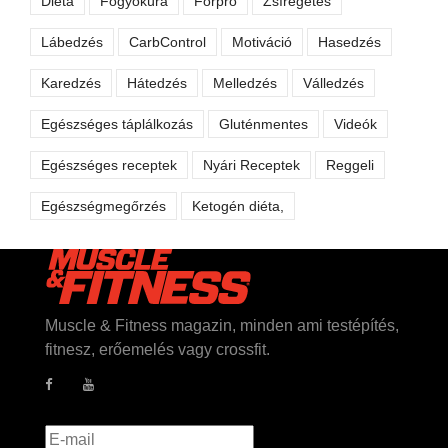
Diéta
Fogyókúra
Forpro
Zsírégetés
Lábedzés
CarbControl
Motiváció
Hasedzés
Karedzés
Hátedzés
Melledzés
Válledzés
Egészséges táplálkozás
Gluténmentes
Videók
Egészséges receptek
Nyári Receptek
Reggeli
Egészségmegőrzés
Ketogén diéta,
Muscle & Fitness magazin, minden ami testépítés,
fitnesz, erőemelés vagy crossfit.