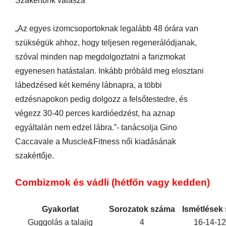
Szakértőnk válasza
„Az egyes izomcsoportoknak legalább 48 órára van
szükségük ahhoz, hogy teljesen regenerálódjanak,
szóval minden nap megdolgoztatni a farizmokat
egyenesen hatástalan. Inkább próbáld meg elosztani
lábedzésed két kemény lábnapra, a többi
edzésnapokon pedig dolgozz a felsőtestedre, és
végezz 30-40 perces kardióedzést, ha aznap
egyáltalán nem edzel lábra.”- tanácsolja Gino
Caccavale a Muscle&Fitness női kiadásának
szakértője.
Combizmok és vádli (hétfőn vagy kedden)
Gyakorlat
Sorozatok száma
Ismétlések
Guggolás a talajig
4
16-14-12