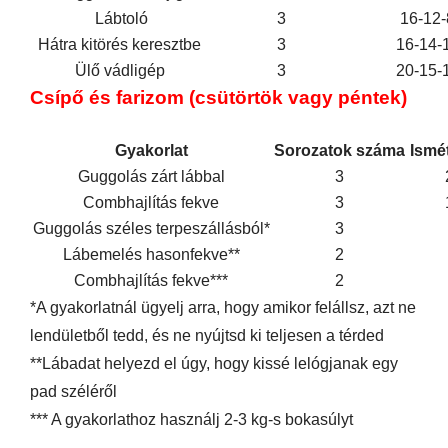
Lábtoló
3
16-12-
Hátra kitörés keresztbe
3
16-14-
Ülő vádligép
3
20-15-
Csípő és farizom (csütörtök vagy péntek)
Gyakorlat
Sorozatok száma
Ismé
Guggolás zárt lábbal
3
Combhajlítás fekve
3
Guggolás széles terpeszállásból*
3
Lábemelés hasonfekve**
2
Combhajlítás fekve***
2
*A gyakorlatnál ügyelj arra, hogy amikor felállsz, azt ne
lendületből tedd, és ne nyújtsd ki teljesen a térded
**Lábadat helyezd el úgy, hogy kissé lelógjanak egy
pad széléről
*** A gyakorlathoz használj 2-3 kg-s bokasúlyt