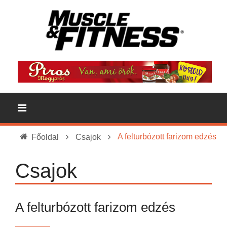
A felturbózott farizom edzés
Főoldal
Csajok
Csajok
A felturbózott farizom edzés