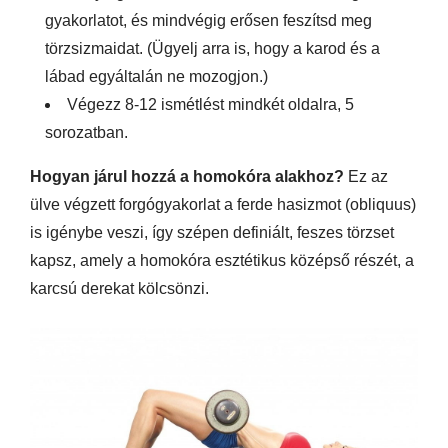
gyakorlatot, és mindvégig erősen feszítsd meg
törzsizmaidat. (Ügyelj arra is, hogy a karod és a
lábad egyáltalán ne mozogjon.)
Végezz 8-12 ismétlést mindkét oldalra, 5
sorozatban.
Hogyan járul hozzá a homokóra alakhoz?
Ez az
ülve végzett forgógyakorlat a ferde hasizmot (obliquus)
is igénybe veszi, így szépen definiált, feszes törzset
kapsz, amely a homokóra esztétikus középső részét, a
karcsú derekat kölcsönzi.