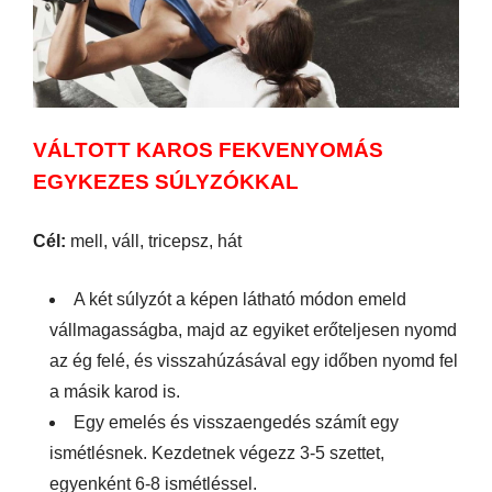
VÁLTOTT KAROS FEKVENYOMÁS
EGYKEZES SÚLYZÓKKAL
Cél:
mell, váll, tricepsz, hát
A két súlyzót a képen látható módon emeld
vállmagasságba, majd az egyiket erőteljesen nyomd
az ég felé, és visszahúzásával egy időben nyomd fel
a másik karod is.
Egy emelés és visszaengedés számít egy
ismétlésnek. Kezdetnek végezz 3-5 szettet,
egyenként 6-8 ismétléssel.