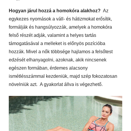
Hogyan járul hozzá a homokóra alakhoz?
Az
egykezes nyomások a váll- és hátizmokat erősítik,
formálják és hangsúlyozzák, amelyek a homokóra
felső részét adják, valamint a helyes tartás
támogatásával a melleket is előnyös pozícióba
hozzák. Mivel a nők többsége hajlamos a felsőtest
edzését elhanyagolni, azoknak, akik nincsenek
egészen formában, érdemes alacsony
ismétlésszámmal kezdeniük, majd szép fokozatosan
növelniük azt. A gyakorlat állva is végezhető.