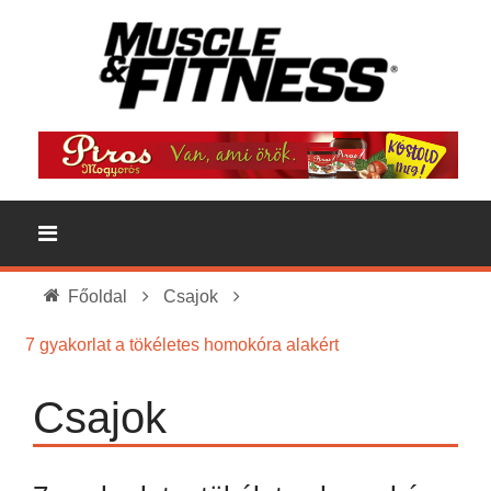
Főoldal
Csajok
7 gyakorlat a tökéletes homokóra alakért
Csajok