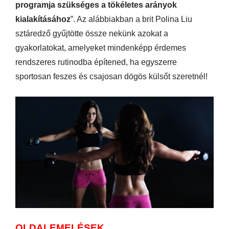
programja szükséges a tökéletes arányok
kialakításához
”. Az alábbiakban a brit Polina Liu
sztáredző gyűjtötte össze nekünk azokat a
gyakorlatokat, amelyeket mindenképp érdemes
rendszeres rutinodba építened, ha egyszerre
sportosan feszes és csajosan dögös külsőt szeretnél!
OLDALEMELÉSEK