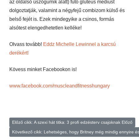
az oldalsó úszógumik alatt) futó gluteus mediust
dolgoztatják, valamint a négyfejű combizom külső és
belső fejét is. Ezek mindegyike a csinos, formás
alsótest elengedhetetlen kelléke!
Olvass tovább!
Eddz Michelle Lewinnel a karcsú
derékért!
Kövess minket Facebookon is!
www.facebook.com/muscleandfitnesshungary
Előző cikk: A szexi hát titka: 3 profi edzésterv csajoknak
Előző
Következő cikk: Lehetséges, hogy Britney még mindig ennyire 