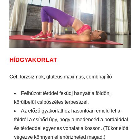
HÍDGYAKORLAT
Cél:
törzsizmok, gluteus maximus, combhajlító
Felhúzott térddel feküdj hanyatt a földön,
körülbelül csípőszéles terpesszel.
Az előző gyakorlathoz hasonlóan emeld fel a
földről a csípőd úgy, hogy a medencéd a bordáiddal
és térdeddel egyenes vonalat alkosson. (Tükör előtt
végezve könnyen ellenőrizheted magad.)