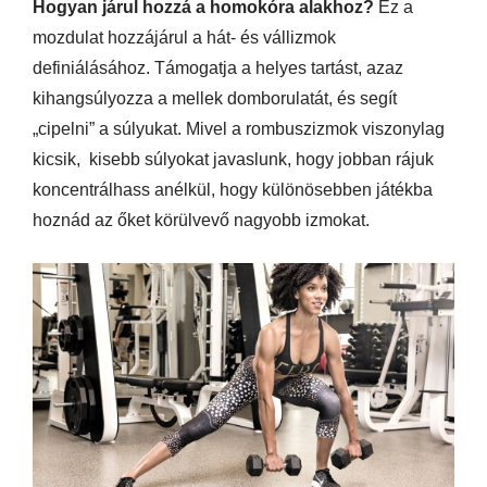
Hogyan járul hozzá a homokóra alakhoz?
Ez a
mozdulat hozzájárul a hát- és vállizmok
definiálásához. Támogatja a helyes tartást, azaz
kihangsúlyozza a mellek domborulatát, és segít
„cipelni” a súlyukat. Mivel a rombuszizmok viszonylag
kicsik, kisebb súlyokat javaslunk, hogy jobban rájuk
koncentrálhass anélkül, hogy különösebben játékba
hoznád az őket körülvevő nagyobb izmokat.