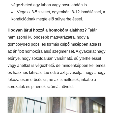
végezheted egy lábon vagy bosulabdán is.
Végezz 3-5 szettet, egyenként 8-12 ismétléssel, a
kondíciódnak megfelelő súlyterheléssel.
Hogyan járul hozzá a homokóra alakhoz?
Talán
nem szorul különösebb magyarázatra, hogy a
gömbölyded popsi és formás csípő miképpen adja ki
az áhított homokóra alsó szegmensét. A gyakorlat nagy
előnye, hogy sokoldalúan variálható, súlyterheléssel
vagy anélkül is végezhető, de mindenképpen kellemes
és hasznos kihívás. Liu edző azt javasolja, hogy ahogy
fokozatosan erősödsz, ne az ismétlések, inkább a
sorozatok és pihenők számát növeld.