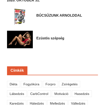
2020. OKTÓBER 31.
BÚCSÚZUNK ARNOLDDAL
Ezüstös szépség
Címkék
Diéta
Fogyókúra
Forpro
Zsírégetés
Lábedzés
CarbControl
Motiváció
Hasedzés
Karedzés
Hátedzés
Melledzés
Válledzés