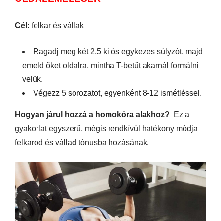
Cél:
felkar és vállak
Ragadj meg két 2,5 kilós egykezes súlyzót, majd
emeld őket oldalra, mintha T-betűt akarnál formálni
velük.
Végezz 5 sorozatot, egyenként 8-12 ismétléssel.
Hogyan járul hozzá a homokóra alakhoz?
Ez a
gyakorlat egyszerű, mégis rendkívül hatékony módja
felkarod és vállad tónusba hozásának.