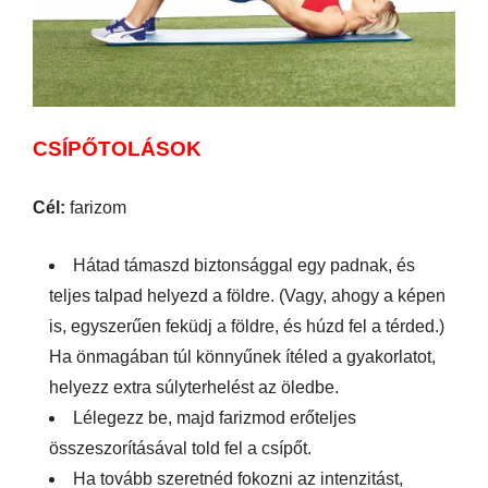
CSÍPŐTOLÁSOK
Cél:
farizom
Hátad támaszd biztonsággal egy padnak, és
teljes talpad helyezd a földre. (Vagy, ahogy a képen
is, egyszerűen feküdj a földre, és húzd fel a térded.)
Ha önmagában túl könnyűnek ítéled a gyakorlatot,
helyezz extra súlyterhelést az öledbe.
Lélegezz be, majd farizmod erőteljes
összeszorításával told fel a csípőt.
Ha tovább szeretnéd fokozni az intenzitást,