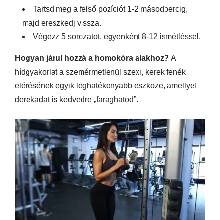
Tartsd meg a felső pozíciót 1-2 másodpercig,
majd ereszkedj vissza.
Végezz 5 sorozatot, egyenként 8-12 ismétléssel.
Hogyan járul hozzá a homokóra alakhoz?
A
hídgyakorlat a szemérmetlenül szexi, kerek fenék
elérésének egyik leghatékonyabb eszköze, amellyel
derekadat is kedvedre „faraghatod”.