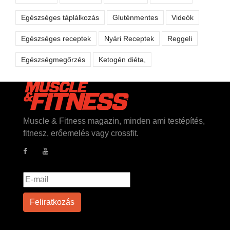
Egészséges táplálkozás
Gluténmentes
Videók
Egészséges receptek
Nyári Receptek
Reggeli
Egészségmegőrzés
Ketogén diéta,
Muscle & Fitness magazin, minden ami testépítés,
fitnesz, erőemelés vagy crossfit.