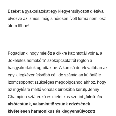
Ezeket a gyakorlatokat egy kiegyensúlyozott diétával
ötvözve az izmos, mégis nőiesen ívelt forma nem lesz
álom többé!
Fogadjunk, hogy mielőtt a cikkre kattintottál volna, a
„tökéletes homokóra” szókapcsolatról rögtön a
hasgyakorlatok ugrottak be. A karcsú derék valóban az
egyik legkézenfekvőbb cél, de számtalan különféle
izomcsoportot szükséges megdolgoznod ahhoz, hogy
az irigylésre méltó vonalak birtokába kerülj. Jenny
Champion sztáredző és dietetikus szerint „
felső- és
alsótestünk, valamint törzsünk edzésének
kivételesen harmonikus és kiegyensúlyozott