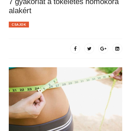
7 gyakorlat a tökéletes homokóra
alakért
CSAJOK