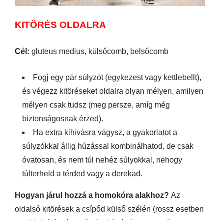
KITÖRÉS OLDALRA
Cél:
gluteus medius, külsőcomb, belsőcomb
Fogj egy pár súlyzót (egykezest vagy kettlebellt),
és végezz kitöréseket oldalra olyan mélyen, amilyen
mélyen csak tudsz (meg persze, amíg még
biztonságosnak érzed).
Ha extra kihívásra vágysz, a gyakorlatot a
súlyzókkal állig húzással kombinálhatod, de csak
óvatosan, és nem túl nehéz súlyokkal, nehogy
túlterheld a térded vagy a derekad.
Hogyan járul hozzá a homokóra alakhoz?
Az
oldalsó kitörések a csípőd külső szélén (rossz esetben