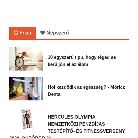
Friss
Népszerű
10 egyszerű tipp, hogy téged se
kerüljön el az álom
Hol kezdődik az egészség? - Móricz
Dental
HERCULES OLYMPIA
NEMZETKÖZI PÉNZDÍJAS
TESTÉPÍTŐ- ÉS FITNESSVERSENY