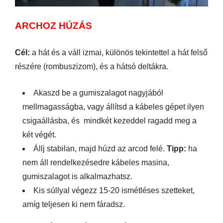
ARCHOZ HÚZÁS
Cél:
a hát és a váll izmai, különös tekintettel a hát felső
részére (rombuszizom), és a hátsó deltákra.
Akaszd be a gumiszalagot nagyjából
mellmagasságba, vagy állítsd a kábeles gépet ilyen
csigaállásba, és mindkét kezeddel ragadd meg a
két végét.
Állj stabilan, majd húzd az arcod felé.
Tipp:
ha
nem áll rendelkezésedre kábeles masina,
gumiszalagot is alkalmazhatsz.
Kis súllyal végezz 15-20 ismétléses szetteket,
amíg teljesen ki nem fáradsz.