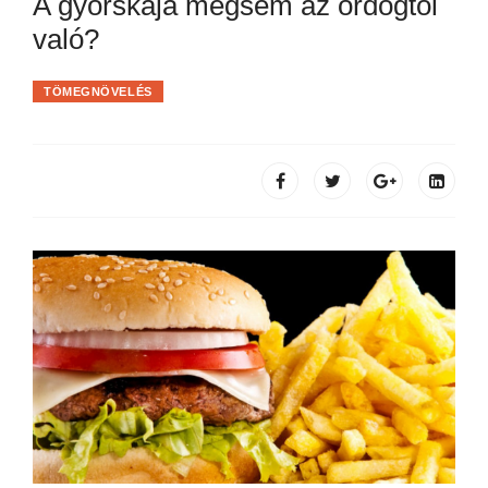
A gyorskaja mégsem az ördögtől
való?
TÖMEGNÖVELÉS