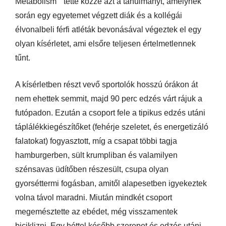
Metabolism" tette közzé azt a tanulmányt, amelynek
során egy egyetemet végzett diák és a kollégái
élvonalbeli férfi atléták bevonásával végeztek el egy
olyan kísérletet, ami elsőre teljesen értelmetlennek
tűnt.
A kísérletben részt vevő sportolók hosszú órákon át
nem ehettek semmit, majd 90 perc edzés várt rájuk a
futópadon. Ezután a csoport fele a tipikus edzés utáni
táplálékkiegészítőket (fehérje szeletet, és energetizáló
falatokat) fogyasztott, míg a csapat többi tagja
hamburgerben, sült krumpliban és valamilyen
szénsavas üdítőben részesült, csupa olyan
gyorséttermi fogásban, amitől alapesetben igyekeztek
volna távol maradni. Miután mindkét csoport
megemésztette az ebédet, még visszamentek
biciklizni. Egy héttel később szerepet és edzés utáni