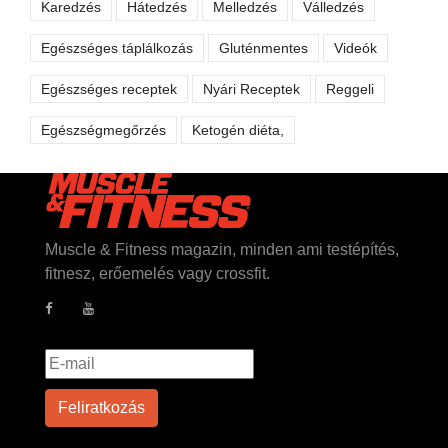
Karedzés
Hátedzés
Melledzés
Válledzés
Egészséges táplálkozás
Gluténmentes
Videók
Egészséges receptek
Nyári Receptek
Reggeli
Egészségmegőrzés
Ketogén diéta,
Muscle & Fitness magazin, minden ami testépítés,
fitnesz, erőemelés vagy crossfit.