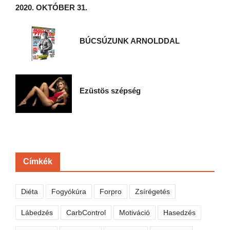
2020. OKTÓBER 31.
BÚCSÚZUNK ARNOLDDAL
Ezüstös szépség
Címkék
Diéta
Fogyókúra
Forpro
Zsírégetés
Lábedzés
CarbControl
Motiváció
Hasedzés