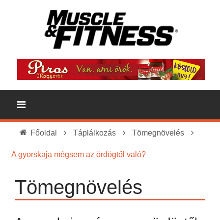
Főoldal
Táplálkozás
Tömegnövelés
A gyorskaja mégsem az ördögtől való?
Tömegnövelés