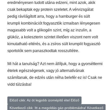
eredményesen tudott utána edzeni, mint azok, akik
csak bekaptak egy protein szeletet. A vérvizsgálat
pedig rávilágított arra, hogy a hamburger és sült
krumpli kombinációt fogyasztók izmaiban lényegesen
magasabb volt a glikogén szint, míg az inzulin, a
glükóz, a koleszterin szintet illetően viszont nem volt
kimutatható eltérés, és a zsíros sült krumplit fogyasztó
sportolók sem panaszkodtak rosszullétre.
Mi hát a tanulság? Azt nem állítjuk, hogy a gyorséttermi
ételek egészségesek, vagy jó alternatívának
számítanak, de edzés után néha belefér ez is! Csak ne
vidd túlzásba!
Előző cikk: Az öt legjobb izomépítő étel
Előző
Következő cikk: Itt a megoldás gáz-problémáidra!
Következő